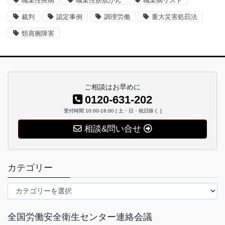
職業性疾病
職業性膀胱がん
職業病リスト
裁判
認定事例
調理労働
重大災害処罰法
頸肩腕障害
ご相談はお早めに
0120-631-202
受付時間 10:00-16:00 [ 土・日・祝日除く ]
相談&問い合せ
カテゴリー
カ
テ
ゴ
全国労働安全衛生センター連絡会議
リ