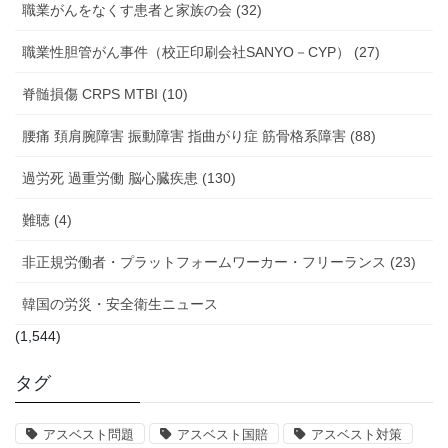
職業がんをなくす患者と家族の会 (32)
職業性胆管がん事件（校正印刷会社SANYO－CYP） (27)
脊髄損傷 CRPS MTBI (10)
腰痛 頚肩腕障害 振動障害 指曲がり症 筋骨格系障害 (88)
過労死 過重労働 脳心臓疾患 (130)
難聴 (4)
非正規労働者・プラットフォームワーカー・フリーランス (23)
韓国の労災・安全衛生ニュース
(1,544)
タグ
アスベスト問題
アスベスト国賠
アスベスト対策