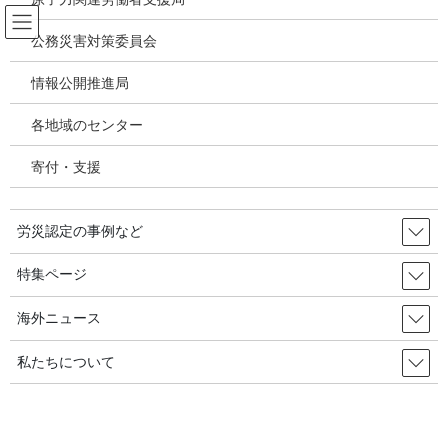
コ
ナ
ン
ビ
公務災害対策委員会
テ
ゲ
ン
ー
情報公開推進局
腰痛 頚肩腕障害 振動障害 指曲がり
ツ
シ
症 筋骨格系障害
へ
ョ
各地域のセンター
ス
ン
キ
に
寄付・支援
HOME
腰痛 頚肩腕障害 振動障害 指曲がり症 筋骨格系障害
ッ
移
上肢作業に基づく疾病【上肢障害】の労災認定基準・申請・認定・審査請求（腱
プ
動
鞘炎、手根管症候群、頸肩腕症候群(障害)、上腕骨外(内)上顆炎等】
労災認定の事例など
2020年10月16日
/ 最終更新日時 :
2020年10月27日
特集ページ
腰痛 頚肩腕障害 振動障害 指曲がり症 筋骨格系障害
上肢作業に基づく疾病【上肢障
海外ニュース
害】の労災認定基準・申請・認定・
私たちについて
審査請求（腱鞘炎、手根管症候群、
頸肩腕症候群(障害)、上腕骨外(内)