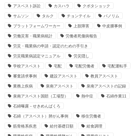
アスベスト訴訟
カスハラ
クボタショック
サムソン
タルク
チョンテイル
パノリム
プラットフォームワーカー
上肢障害
中皮腫事例
労働災害・職業病統計
労働者死傷病報告
労災・職業病の申請・認定のための手引き
労災職業病認定マニュアル
労災隠し
学校アスベスト
宅配
宅配労働者
宅配運転手
審査請求事例
建設アスベスト
教員アスベスト
業務上疾病
泉南アスベスト
泉南アスベストの記録
泉南アスベスト国賠（工場型）
熱中症
石綿作業11
石綿曝露－せきめんばくろ
石綿（アスベスト）肺がん事例
移住労働者
筋骨格系疾患
給付基礎日額
給食調理