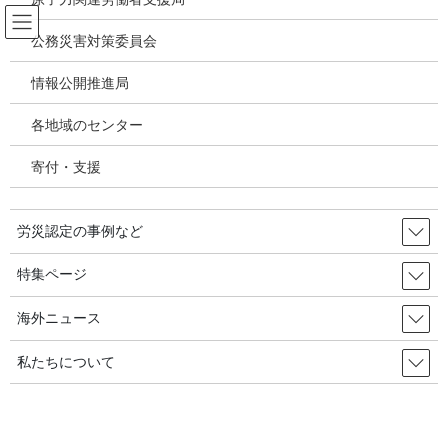
コ
ナ
ン
ビ
公務災害対策委員会
テ
ゲ
ン
ー
情報公開推進局
原子力関連労働者支援局について
ツ
シ
へ
ョ
各地域のセンター
ス
ン
HOME
原子力関連労働者支援局について
キ
に
寄付・支援
ッ
移
プ
動
全国労働安全衛生センター連絡会議では、原発関連労働者支援局
を設置し、放射線被ばく労働に従事する労働者の安全衛生対策、
労災認定の事例など
放射線障害の労災問題に取組んでいます。
特集ページ
これまでには、1970年代～80年代、関西労働者安全センターが敦
賀原発で定期検査に従事し、放射線皮膚障害を発症した岩嘉数幸
海外ニュース
さんの労災認定闘争に取組み、また2000年代、神川労災職業病セ
ンターが福島原発等の工事現場監督だった長尾光明さんの多発性
私たちについて
骨髄腫を初めて業務上疾病として認めさせ、東京電力に対する原
子力損害賠償法に基づく裁判に取組みました。
2011年3月11日、東日本大震災よって東京電力福島第一原発は、3