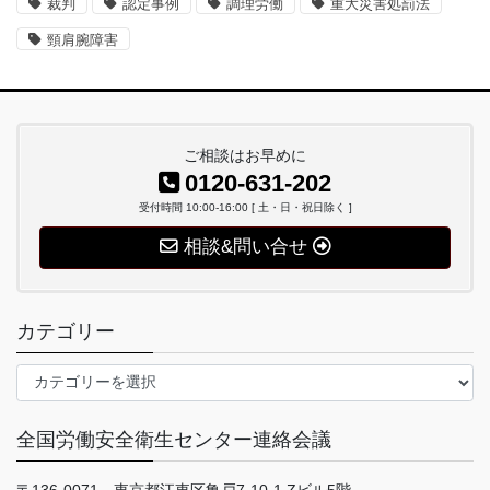
裁判
認定事例
調理労働
重大災害処罰法
頸肩腕障害
ご相談はお早めに
0120-631-202
受付時間 10:00-16:00 [ 土・日・祝日除く ]
相談&問い合せ
カテゴリー
カ
テ
ゴ
全国労働安全衛生センター連絡会議
リ
ー
〒136-0071 東京都江東区亀戸7-10-1 Zビル5階