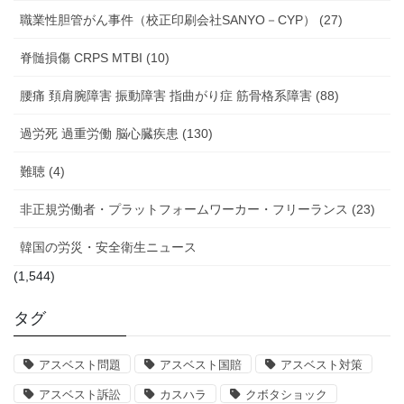
職業性胆管がん事件（校正印刷会社SANYO－CYP） (27)
脊髄損傷 CRPS MTBI (10)
腰痛 頚肩腕障害 振動障害 指曲がり症 筋骨格系障害 (88)
過労死 過重労働 脳心臓疾患 (130)
難聴 (4)
非正規労働者・プラットフォームワーカー・フリーランス (23)
韓国の労災・安全衛生ニュース
(1,544)
タグ
アスベスト問題
アスベスト国賠
アスベスト対策
アスベスト訴訟
カスハラ
クボタショック