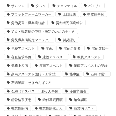
サムソン
タルク
チョンテイル
パノリム
プラットフォームワーカー
上肢障害
中皮腫事例
労働災害・職業病統計
労働者死傷病報告
労災・職業病の申請・認定のための手引き
労災職業病認定マニュアル
労災隠し
学校アスベスト
宅配
宅配労働者
宅配運転手
審査請求事例
建設アスベスト
教員アスベスト
業務上疾病
泉南アスベスト
泉南アスベストの記録
泉南アスベスト国賠（工場型）
熱中症
石綿作業11
石綿曝露－せきめんばくろ
石綿（アスベスト）肺がん事例
移住労働者
筋骨格系疾患
給付基礎日額
給食調理
職業性疾病
職業性膀胱がん
職業病リスト