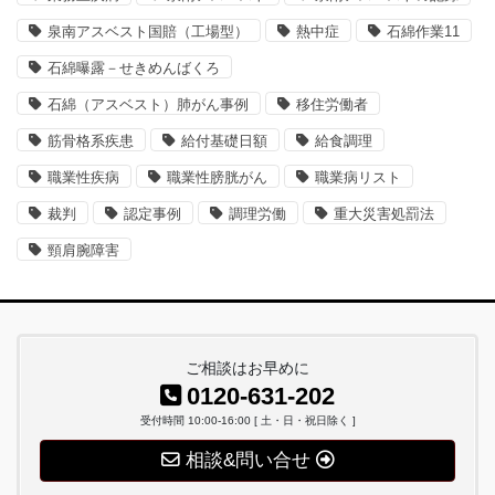
泉南アスベスト国賠（工場型）
熱中症
石綿作業11
石綿曝露－せきめんばくろ
石綿（アスベスト）肺がん事例
移住労働者
筋骨格系疾患
給付基礎日額
給食調理
職業性疾病
職業性膀胱がん
職業病リスト
裁判
認定事例
調理労働
重大災害処罰法
頸肩腕障害
ご相談はお早めに
0120-631-202
受付時間 10:00-16:00 [ 土・日・祝日除く ]
相談&問い合せ