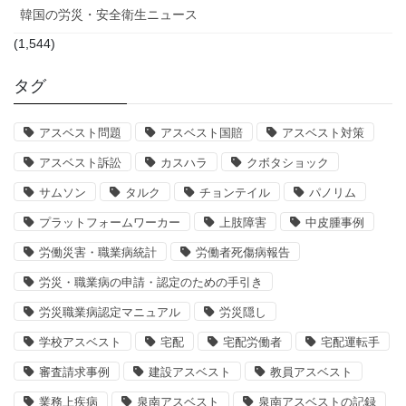
韓国の労災・安全衛生ニュース
(1,544)
タグ
アスベスト問題
アスベスト国賠
アスベスト対策
アスベスト訴訟
カスハラ
クボタショック
サムソン
タルク
チョンテイル
パノリム
プラットフォームワーカー
上肢障害
中皮腫事例
労働災害・職業病統計
労働者死傷病報告
労災・職業病の申請・認定のための手引き
労災職業病認定マニュアル
労災隠し
学校アスベスト
宅配
宅配労働者
宅配運転手
審査請求事例
建設アスベスト
教員アスベスト
業務上疾病
泉南アスベスト
泉南アスベストの記録