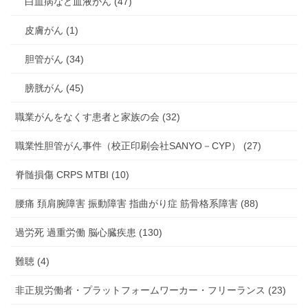
白血病など血液がん (47)
皮膚がん (1)
胆管がん (34)
膀胱がん (45)
職業がんをなくす患者と家族の会 (32)
職業性胆管がん事件（校正印刷会社SANYO－CYP） (27)
脊髄損傷 CRPS MTBI (10)
腰痛 頚肩腕障害 振動障害 指曲がり症 筋骨格系障害 (88)
過労死 過重労働 脳心臓疾患 (130)
難聴 (4)
非正規労働者・プラットフォームワーカー・フリーランス (23)