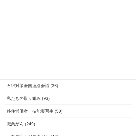
情報公開・法令通達・事務連絡・指針 (244)
放射線被ばく労働 原発作業 除染作業 (48)
新型コロナウィルス感染症・各種感染症 (179)
有害化学物質 有機溶剤 感染症 (184)
未分類 (4)
海外安全衛生情報 (94)
石綿対策全国連絡会議 (36)
私たちの取り組み (93)
移住労働者・技能実習生 (59)
職業がん (249)