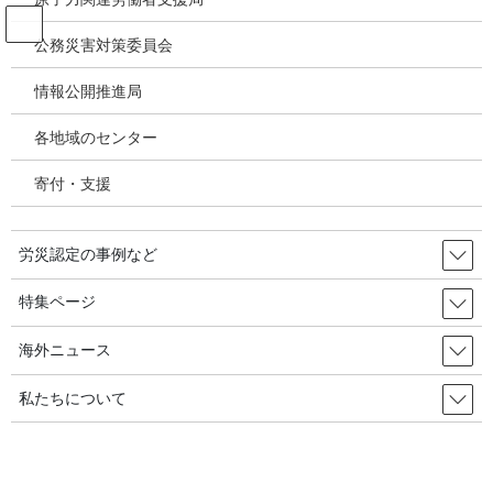
コ
ナ
ン
ビ
公務災害対策委員会
テ
ゲ
ン
ー
情報公開推進局
びまん性胸膜肥厚
ツ
シ
へ
ョ
各地域のセンター
ス
ン
HOME
アスベスト関連疾患・じん肺
びまん性胸膜肥厚
キ
に
寄付・支援
ッ
移
プ
動
2026年1月15日
労災認定の事例など
アスベスト関連疾患・じん肺
2年6か月かかって建設アスベスト
特集ページ
給付金認定－労災保険加入歴のない建設労働
海外ニュース
者・びまん性胸膜肥厚●東京
私たちについて
Oさんの夫は、1964年から2004年頃まで、自営業で冷暖房設備のダ
クト設置工事の請負をしていた。仕事はマンションやオフィスピ
ル、病院、学校などの新築や改修工事現場で、空調設備のダクト
配管を取り付ける。現場によっては、天 […]