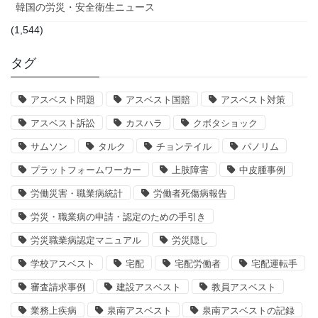
韓国の労災・安全衛生ニュース
(1,544)
タグ
アスベスト問題
アスベスト国賠
アスベスト対策
アスベスト訴訟
カスハラ
クボタショック
サムソン
タルク
チョンテイル
パノリム
プラットフォームワーカー
上肢障害
中皮腫事例
労働災害・職業病統計
労働者死傷病報告
労災・職業病の申請・認定のための手引き
労災職業病認定マニュアル
労災隠し
学校アスベスト
宅配
宅配労働者
宅配運転手
審査請求事例
建設アスベスト
教員アスベスト
業務上疾病
泉南アスベスト
泉南アスベストの記録