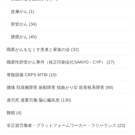
皮膚がん (1)
胆管がん (34)
膀胱がん (45)
職業がんをなくす患者と家族の会 (32)
職業性胆管がん事件（校正印刷会社SANYO－CYP） (27)
脊髄損傷 CRPS MTBI (10)
腰痛 頚肩腕障害 振動障害 指曲がり症 筋骨格系障害 (88)
過労死 過重労働 脳心臓疾患 (130)
難聴 (4)
非正規労働者・プラットフォームワーカー・フリーランス (23)