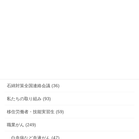
情報公開・法令通達・事務連絡・指針 (244)
放射線被ばく労働 原発作業 除染作業 (48)
新型コロナウィルス感染症・各種感染症 (179)
有害化学物質 有機溶剤 感染症 (184)
未分類 (4)
海外安全衛生情報 (94)
石綿対策全国連絡会議 (36)
私たちの取り組み (93)
移住労働者・技能実習生 (59)
職業がん (249)
白血病など血液がん (47)