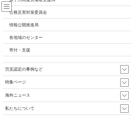
コ
ナ
ン
ビ
公務災害対策委員会
テ
ゲ
ン
ー
情報公開推進局
労災事故 障害補償 審査請求
ツ
シ
へ
ョ
各地域のセンター
ス
ン
HOME
労災事故 障害補償 審査請求
キ
に
頸肩腕障害、逆転労災認定－炭・マキ運搬作業に2年間従事●兵庫
寄付・支援
ッ
移
プ
動
2013年4月15日
/ 最終更新日時 :
2020年10月17日
労災認定の事例など
労災事故 障害補償 審査請求
特集ページ
頸肩腕障害、逆転労災認定－炭・マ
キ運搬作業に2年間従事●兵庫
海外ニュース
私たちについて
記事／お問合せ：
ひょうご労働安全衛生センター
目次
[
非表示
]