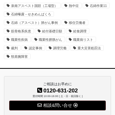
泉南アスベスト国賠（工場型）
熱中症
石綿作業11
石綿曝露－せきめんばくろ
石綿（アスベスト）肺がん事例
移住労働者
筋骨格系疾患
給付基礎日額
給食調理
職業性疾病
職業性膀胱がん
職業病リスト
裁判
認定事例
調理労働
重大災害処罰法
頸肩腕障害
ご相談はお早めに
0120-631-202
受付時間 10:00-16:00 [ 土・日・祝日除く ]
相談&問い合せ