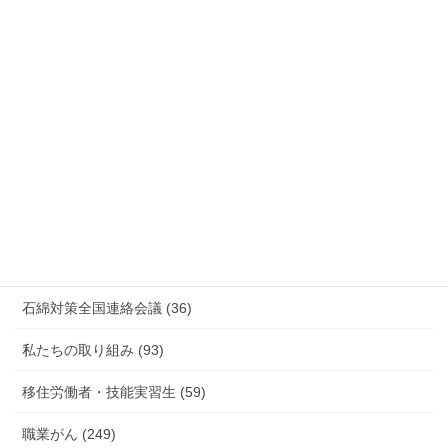
安全衛生 (92)
情報公開・法令通達・事務連絡・指針 (244)
放射線被ばく労働 原発作業 除染作業 (48)
新型コロナウィルス感染症・各種感染症 (179)
有害化学物質 有機溶剤 感染症 (184)
未分類 (4)
海外安全衛生情報 (94)
石綿対策全国連絡会議 (36)
私たちの取り組み (93)
移住労働者・技能実習生 (59)
職業がん (249)