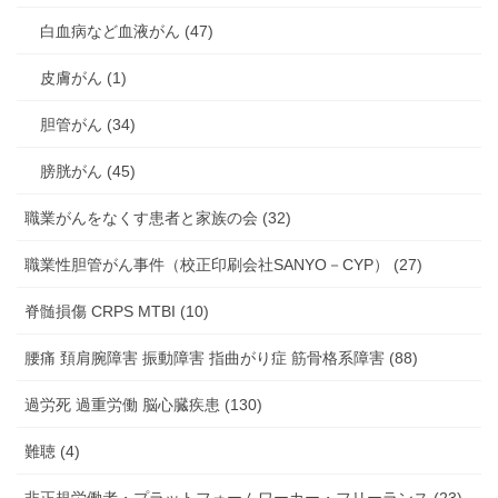
白血病など血液がん (47)
皮膚がん (1)
胆管がん (34)
膀胱がん (45)
職業がんをなくす患者と家族の会 (32)
職業性胆管がん事件（校正印刷会社SANYO－CYP） (27)
脊髄損傷 CRPS MTBI (10)
腰痛 頚肩腕障害 振動障害 指曲がり症 筋骨格系障害 (88)
過労死 過重労働 脳心臓疾患 (130)
難聴 (4)