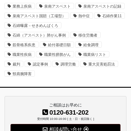
業務上疾病
泉南アスベスト
泉南アスベストの記録
泉南アスベスト国賠（工場型）
熱中症
石綿作業11
石綿曝露－せきめんばくろ
石綿（アスベスト）肺がん事例
移住労働者
筋骨格系疾患
給付基礎日額
給食調理
職業性疾病
職業性膀胱がん
職業病リスト
裁判
認定事例
調理労働
重大災害処罰法
頸肩腕障害
ご相談はお早めに
0120-631-202
受付時間 10:00-16:00 [ 土・日・祝日除く ]
相談&問い合せ