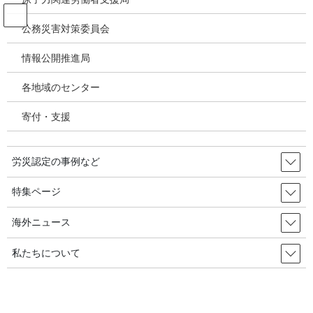
コ
ナ
ン
ビ
公務災害対策委員会
テ
ゲ
ン
ー
情報公開推進局
腰痛 頚肩腕障害 振動障害 指曲がり
ツ
シ
症 筋骨格系障害
へ
ョ
各地域のセンター
ス
ン
キ
に
寄付・支援
HOME
腰痛 頚肩腕障害 振動障害 指曲がり症 筋骨格系障害
ッ
移
弾発指と頸肩腕障害を認定－レバー付きの洗浄機による作業●大分
プ
動
労災認定の事例など
2011年5月15日
/ 最終更新日時 :
2020年10月17日
腰痛 頚肩腕障害 振動障害 指曲がり症 筋骨格系障害
特集ページ
弾発指と頸肩腕障害を認定－レバ
海外ニュース
ー付きの洗浄機による作業●大分
私たちについて
記事／問合せ： 大
分県勤労者医療生協佐伯診療所 久米行則
大分県在住のY子さんは長期間、稚魚養殖場に勤務していた。レバ