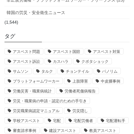
非正規労働者・プラットフォームワーカー・フリーランス (23)
韓国の労災・安全衛生ニュース
(1,544)
タグ
アスベスト問題
アスベスト国賠
アスベスト対策
アスベスト訴訟
カスハラ
クボタショック
サムソン
タルク
チョンテイル
パノリム
プラットフォームワーカー
上肢障害
中皮腫事例
労働災害・職業病統計
労働者死傷病報告
労災・職業病の申請・認定のための手引き
労災職業病認定マニュアル
労災隠し
学校アスベスト
宅配
宅配労働者
宅配運転手
審査請求事例
建設アスベスト
教員アスベスト