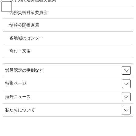
コ
ナ
ン
ビ
公務災害対策委員会
テ
ゲ
ン
ー
情報公開推進局
腰痛 頚肩腕障害 振動障害 指曲がり
ツ
シ
症 筋骨格系障害
へ
ョ
各地域のセンター
ス
ン
キ
に
寄付・支援
HOME
腰痛 頚肩腕障害 振動障害 指曲がり症 筋骨格系障害
ッ
移
ボス式レジでの頸肩腕障害（ケイワン）認定－スーパーマーケットの女性労働者●
プ
動
東京
労災認定の事例など
1991年11月15日
/ 最終更新日時 :
2020年10月18日
特集ページ
腰痛 頚肩腕障害 振動障害 指曲がり症 筋骨格系障害
ボス式レジでの頸肩腕障害（ケイ
海外ニュース
ワン）認定－スーパーマーケット
私たちについて
の女性労働者●東京