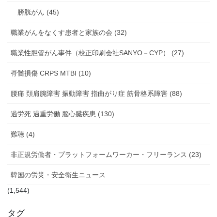
膀胱がん (45)
職業がんをなくす患者と家族の会 (32)
職業性胆管がん事件（校正印刷会社SANYO－CYP） (27)
脊髄損傷 CRPS MTBI (10)
腰痛 頚肩腕障害 振動障害 指曲がり症 筋骨格系障害 (88)
過労死 過重労働 脳心臓疾患 (130)
難聴 (4)
非正規労働者・プラットフォームワーカー・フリーランス (23)
韓国の労災・安全衛生ニュース
(1,544)
タグ