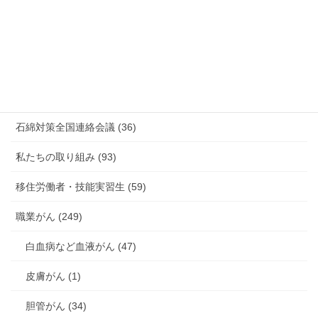
新型コロナウィルス感染症・各種感染症 (179)
有害化学物質 有機溶剤 感染症 (184)
未分類 (4)
海外安全衛生情報 (94)
石綿対策全国連絡会議 (36)
私たちの取り組み (93)
移住労働者・技能実習生 (59)
職業がん (249)
白血病など血液がん (47)
皮膚がん (1)
胆管がん (34)