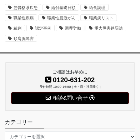
筋骨格系疾患
給付基礎日額
給食調理
職業性疾病
職業性膀胱がん
職業病リスト
裁判
認定事例
調理労働
重大災害処罰法
頸肩腕障害
ご相談はお早めに
0120-631-202
受付時間 10:00-16:00 [ 土・日・祝日除く ]
相談&問い合せ
カテゴリー
カ