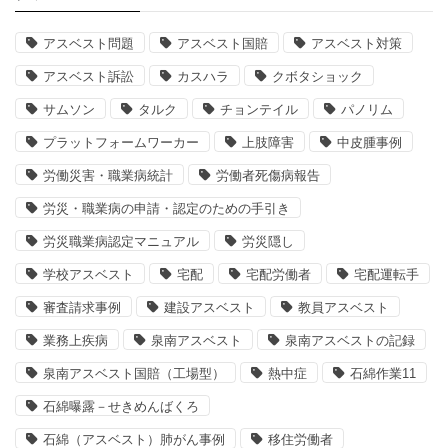
アスベスト問題
アスベスト国賠
アスベスト対策
アスベスト訴訟
カスハラ
クボタショック
サムソン
タルク
チョンテイル
パノリム
プラットフォームワーカー
上肢障害
中皮腫事例
労働災害・職業病統計
労働者死傷病報告
労災・職業病の申請・認定のための手引き
労災職業病認定マニュアル
労災隠し
学校アスベスト
宅配
宅配労働者
宅配運転手
審査請求事例
建設アスベスト
教員アスベスト
業務上疾病
泉南アスベスト
泉南アスベストの記録
泉南アスベスト国賠（工場型）
熱中症
石綿作業11
石綿曝露－せきめんばくろ
石綿（アスベスト）肺がん事例
移住労働者