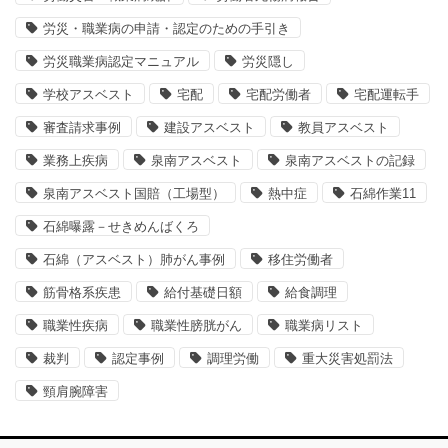
労災・職業病の申請・認定のための手引き
労災職業病認定マニュアル
労災隠し
学校アスベスト
宅配
宅配労働者
宅配運転手
審査請求事例
建設アスベスト
教員アスベスト
業務上疾病
泉南アスベスト
泉南アスベストの記録
泉南アスベスト国賠（工場型）
熱中症
石綿作業11
石綿曝露－せきめんばくろ
石綿（アスベスト）肺がん事例
移住労働者
筋骨格系疾患
給付基礎日額
給食調理
職業性疾病
職業性膀胱がん
職業病リスト
裁判
認定事例
調理労働
重大災害処罰法
頸肩腕障害