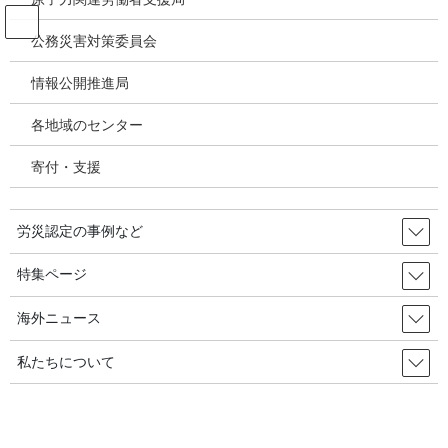
コ
ナ
ン
ビ
公務災害対策委員会
テ
ゲ
ン
ー
情報公開推進局
お問い合わせ
ツ
シ
へ
ョ
各地域のセンター
ス
ン
HOME
お問い合わせ
キ
に
寄付・支援
ッ
移
プ
動
お名前 (必須)
労災認定の事例など
特集ページ
メールアドレス (必須)
海外ニュース
私たちについて
住所（必須・市区町村名までで構いません）