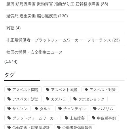
腰痛 頚肩腕障害 振動障害 指曲がり症 筋骨格系障害 (88)
過労死 過重労働 脳心臓疾患 (130)
難聴 (4)
非正規労働者・プラットフォームワーカー・フリーランス (23)
韓国の労災・安全衛生ニュース
(1,544)
タグ
アスベスト問題
アスベスト国賠
アスベスト対策
アスベスト訴訟
カスハラ
クボタショック
サムソン
タルク
チョンテイル
パノリム
プラットフォームワーカー
上肢障害
中皮腫事例
労働災害・職業病統計
労働者死傷病報告