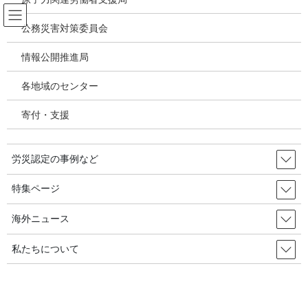
コ
ナ
ン
ビ
公務災害対策委員会
テ
ゲ
ン
ー
情報公開推進局
ルポ「1カ月」～東日本大震災・ニュ
ツ
シ
ースにならなかった日々09・いわき
へ
ョ
各地域のセンター
ス
ン
市平薄磯(4)[完]～柚岡明彦
キ
に
寄付・支援
ッ
移
プ
動
HOME
ルポ「1カ月」～東日本大震災・ニュースにならなかった日々09・いわき市平薄磯
労災認定の事例など
(4)[完]～柚岡明彦
特集ページ
海外ニュース
私たちについて