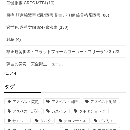
脊髄損傷 CRPS MTBI (10)
腰痛 頚肩腕障害 振動障害 指曲がり症 筋骨格系障害 (88)
過労死 過重労働 脳心臓疾患 (130)
難聴 (4)
非正規労働者・プラットフォームワーカー・フリーランス (23)
韓国の労災・安全衛生ニュース
(1,544)
タグ
アスベスト問題
アスベスト国賠
アスベスト対策
アスベスト訴訟
カスハラ
クボタショック
サムソン
タルク
チョンテイル
パノリム