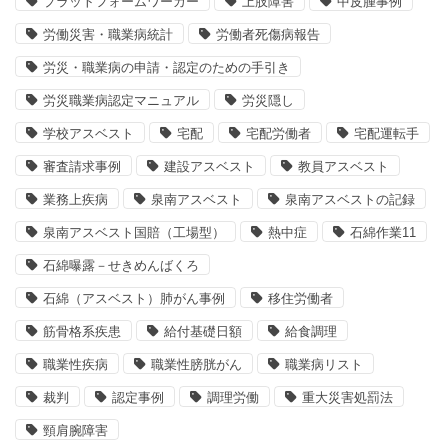
プラットフォームワーカー
上肢障害
中皮腫事例
労働災害・職業病統計
労働者死傷病報告
労災・職業病の申請・認定のための手引き
労災職業病認定マニュアル
労災隠し
学校アスベスト
宅配
宅配労働者
宅配運転手
審査請求事例
建設アスベスト
教員アスベスト
業務上疾病
泉南アスベスト
泉南アスベストの記録
泉南アスベスト国賠（工場型）
熱中症
石綿作業11
石綿曝露－せきめんばくろ
石綿（アスベスト）肺がん事例
移住労働者
筋骨格系疾患
給付基礎日額
給食調理
職業性疾病
職業性膀胱がん
職業病リスト
裁判
認定事例
調理労働
重大災害処罰法
頸肩腕障害