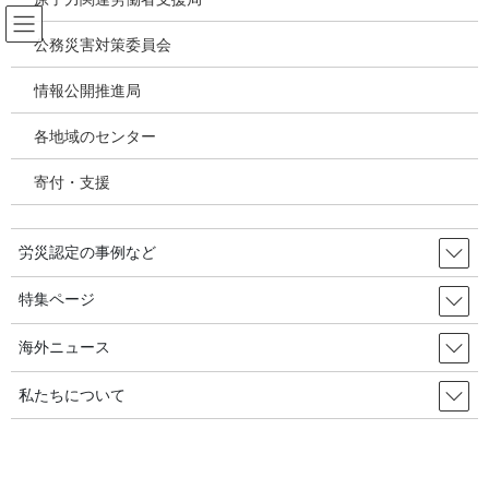
コ
ナ
ン
ビ
公務災害対策委員会
テ
ゲ
ン
ー
情報公開推進局
職業がん
ツ
シ
へ
ョ
各地域のセンター
ス
ン
HOME
職業がん
キ
に
MOCAによる膀胱がんの労災認定要件示す「芳香族アミン取扱事業場で発生した
寄付・支援
ッ
移
膀胱がんの業務上外に関する検討会報告書」公表 2020年12月22日
プ
動
労災認定の事例など
2021年1月14日
/ 最終更新日時 :
2021年1月14日
職業がん
特集ページ
MOCAによる膀胱がんの労災認定
海外ニュース
要件示す「芳香族アミン取扱事業
私たちについて
場で発生した膀胱がんの業務上外
に関する検討会報告書」公表 2020
年12月22日