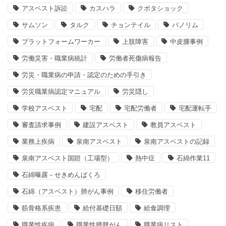
アスベスト訴訟
カスハラ
クボタショック
サムソン
タルク
チョンテイル
パノリム
プラットフォームワーカー
上肢障害
中皮腫事例
労働災害・職業病統計
労働者死傷病報告
労災・職業病の申請・認定のための手引き
労災職業病認定マニュアル
労災隠し
学校アスベスト
宅配
宅配労働者
宅配運転手
審査請求事例
建設アスベスト
教員アスベスト
業務上疾病
泉南アスベスト
泉南アスベストの記録
泉南アスベスト国賠（工場型）
熱中症
石綿作業11
石綿曝露－せきめんばくろ
石綿（アスベスト）肺がん事例
移住労働者
筋骨格系疾患
給付基礎日額
給食調理
職業性疾病
職業性膀胱がん
職業病リスト