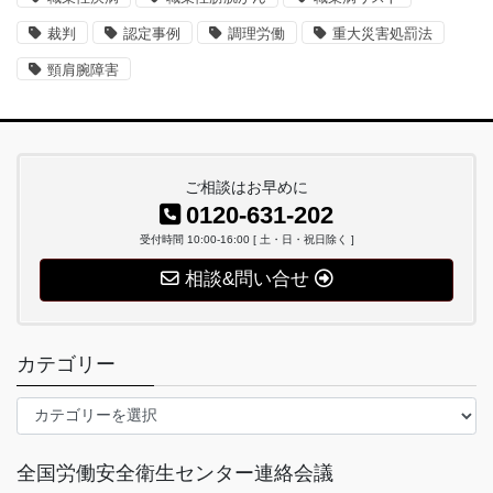
裁判
認定事例
調理労働
重大災害処罰法
頸肩腕障害
ご相談はお早めに
0120-631-202
受付時間 10:00-16:00 [ 土・日・祝日除く ]
相談&問い合せ
カテゴリー
カ
テ
ゴ
全国労働安全衛生センター連絡会議
リ