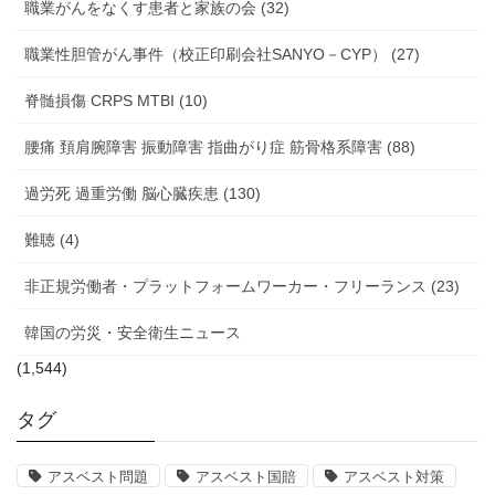
職業がんをなくす患者と家族の会 (32)
職業性胆管がん事件（校正印刷会社SANYO－CYP） (27)
脊髄損傷 CRPS MTBI (10)
腰痛 頚肩腕障害 振動障害 指曲がり症 筋骨格系障害 (88)
過労死 過重労働 脳心臓疾患 (130)
難聴 (4)
非正規労働者・プラットフォームワーカー・フリーランス (23)
韓国の労災・安全衛生ニュース
(1,544)
タグ
アスベスト問題
アスベスト国賠
アスベスト対策