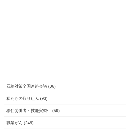
安全衛生 (92)
情報公開・法令通達・事務連絡・指針 (244)
放射線被ばく労働 原発作業 除染作業 (48)
新型コロナウィルス感染症・各種感染症 (179)
有害化学物質 有機溶剤 感染症 (184)
未分類 (4)
海外安全衛生情報 (94)
石綿対策全国連絡会議 (36)
私たちの取り組み (93)
移住労働者・技能実習生 (59)
職業がん (249)