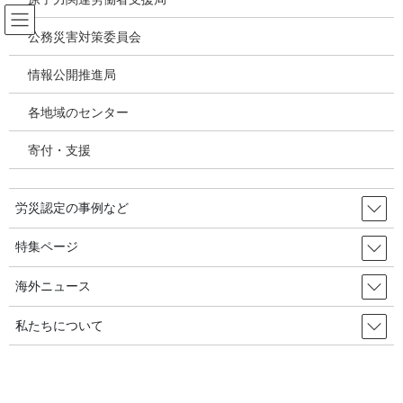
コ
ナ
ン
ビ
公務災害対策委員会
テ
ゲ
ン
ー
情報公開推進局
過労死 過重労働 脳心臓疾患
ツ
シ
へ
ョ
各地域のセンター
ス
ン
HOME
過労死 過重労働 脳心臓疾患
キ
に
またしても宅配労働者が過労死、今年16人目 2020年12月23日 韓国の労災・安全
寄付・支援
ッ
移
衛生
プ
動
労災認定の事例など
2020年12月23日
/ 最終更新日時 :
2020年12月26日
過労死 過重労働 脳心臓疾患
特集ページ
またしても宅配労働者が過労死、
海外ニュース
今年16人目 2020年12月23日 韓国の
私たちについて
労災・安全衛生
宅配労働者がまた仕事で命を失った。会社が約束した過労死対策