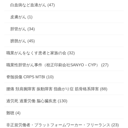
白血病など血液がん (47)
皮膚がん (1)
胆管がん (34)
膀胱がん (45)
職業がんをなくす患者と家族の会 (32)
職業性胆管がん事件（校正印刷会社SANYO－CYP） (27)
脊髄損傷 CRPS MTBI (10)
腰痛 頚肩腕障害 振動障害 指曲がり症 筋骨格系障害 (88)
過労死 過重労働 脳心臓疾患 (130)
難聴 (4)
非正規労働者・プラットフォームワーカー・フリーランス (23)