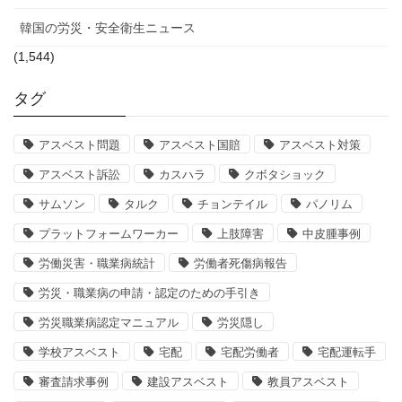
韓国の労災・安全衛生ニュース
(1,544)
タグ
アスベスト問題
アスベスト国賠
アスベスト対策
アスベスト訴訟
カスハラ
クボタショック
サムソン
タルク
チョンテイル
パノリム
プラットフォームワーカー
上肢障害
中皮腫事例
労働災害・職業病統計
労働者死傷病報告
労災・職業病の申請・認定のための手引き
労災職業病認定マニュアル
労災隠し
学校アスベスト
宅配
宅配労働者
宅配運転手
審査請求事例
建設アスベスト
教員アスベスト