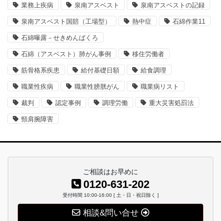
業務上疾病
泉南アスベスト
泉南アスベストの記録
泉南アスベスト国賠（工場型）
熱中症
石綿作業11
石綿曝露－せきめんばくろ
石綿（アスベスト）肺がん事例
移住労働者
筋骨格系疾患
給付基礎日額
給食調理
職業性疾病
職業性膀胱がん
職業病リスト
裁判
認定事例
調理労働
重大災害処罰法
頸肩腕障害
ご相談はお早めに
0120-631-202
受付時間 10:00-16:00 [ 土・日・祝日除く ]
相談&問い合せ