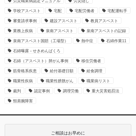
労災職業病認定マニュアル
労災隠し
学校アスベスト
宅配
宅配労働者
宅配運転手
審査請求事例
建設アスベスト
教員アスベスト
業務上疾病
泉南アスベスト
泉南アスベストの記録
泉南アスベスト国賠（工場型）
熱中症
石綿作業11
石綿曝露－せきめんばくろ
石綿（アスベスト）肺がん事例
移住労働者
筋骨格系疾患
給付基礎日額
給食調理
職業性疾病
職業性膀胱がん
職業病リスト
裁判
認定事例
調理労働
重大災害処罰法
頸肩腕障害
ご相談はお早めに