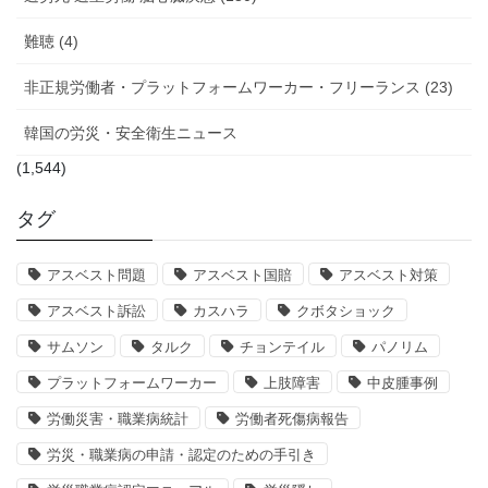
難聴 (4)
非正規労働者・プラットフォームワーカー・フリーランス (23)
韓国の労災・安全衛生ニュース
(1,544)
タグ
アスベスト問題
アスベスト国賠
アスベスト対策
アスベスト訴訟
カスハラ
クボタショック
サムソン
タルク
チョンテイル
パノリム
プラットフォームワーカー
上肢障害
中皮腫事例
労働災害・職業病統計
労働者死傷病報告
労災・職業病の申請・認定のための手引き