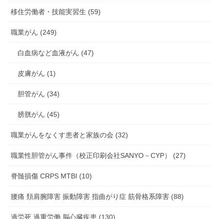
移住労働者・技能実習生 (59)
職業がん (249)
白血病など血液がん (47)
皮膚がん (1)
胆管がん (34)
膀胱がん (45)
職業がんをなくす患者と家族の会 (32)
職業性胆管がん事件（校正印刷会社SANYO－CYP） (27)
脊髄損傷 CRPS MTBI (10)
腰痛 頚肩腕障害 振動障害 指曲がり症 筋骨格系障害 (88)
過労死 過重労働 脳心臓疾患 (130)