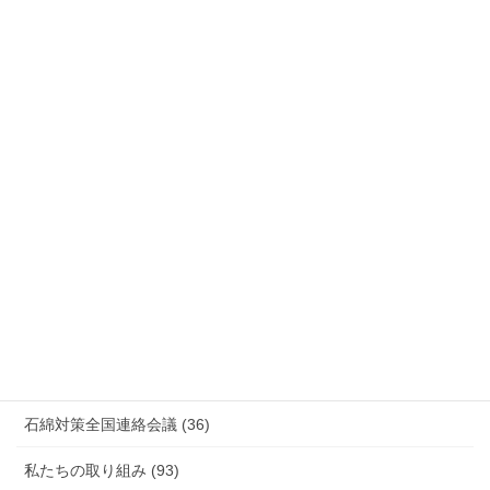
労災事故 障害補償 審査請求 (122)
国際連帯 (159)
安全衛生 (92)
情報公開・法令通達・事務連絡・指針 (244)
放射線被ばく労働 原発作業 除染作業 (48)
新型コロナウィルス感染症・各種感染症 (179)
有害化学物質 有機溶剤 感染症 (184)
未分類 (4)
海外安全衛生情報 (94)
石綿対策全国連絡会議 (36)
私たちの取り組み (93)