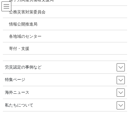
コ
ナ
ン
ビ
公務災害対策委員会
テ
ゲ
ン
ー
情報公開推進局
過労死 過重労働 脳心臓疾患
ツ
シ
へ
ョ
各地域のセンター
ス
ン
HOME
過労死 過重労働 脳心臓疾患
キ
に
宅配労働者過労死解決法は？労組・市民団体・民主党・進歩政党 2020年11月18日
寄付・支援
ッ
移
韓国の労災・安全衛生
プ
動
労災認定の事例など
2020年11月18日
/ 最終更新日時 :
2020年11月21日
過労死 過重労働 脳心臓疾患
特集ページ
宅配労働者過労死解決法は？労組・
海外ニュース
市民団体・民主党・進歩政党 2020
私たちについて
年11月18日 韓国の労災・安全衛生