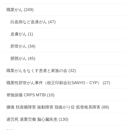
職業がん (249)
白血病など血液がん (47)
皮膚がん (1)
胆管がん (34)
膀胱がん (45)
職業がんをなくす患者と家族の会 (32)
職業性胆管がん事件（校正印刷会社SANYO－CYP） (27)
脊髄損傷 CRPS MTBI (10)
腰痛 頚肩腕障害 振動障害 指曲がり症 筋骨格系障害 (88)
過労死 過重労働 脳心臓疾患 (130)