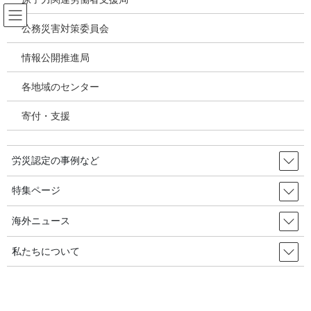
コ
ナ
ン
ビ
公務災害対策委員会
テ
ゲ
ン
ー
情報公開推進局
有害化学物質 有機溶剤 感染症
ツ
シ
へ
ョ
各地域のセンター
ス
ン
HOME
有害化学物質 有機溶剤 感染症
キ
に
架橋型アクリル酸系水溶性ポリマーによる肺障害（呼吸器疾患）の経緯と労災認
寄付・支援
ッ
移
定について
プ
動
労災認定の事例など
2020年8月19日
/ 最終更新日時 :
2020年8月26日
有害化学物質 有機溶剤 感染症
特集ページ
架橋型アクリル酸系水溶性ポリマ
海外ニュース
ーによる肺障害（呼吸器疾患）の
私たちについて
経緯と労災認定について
目次
[
非表示
]