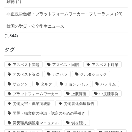
難聴 (4)
非正規労働者・プラットフォームワーカー・フリーランス (23)
韓国の労災・安全衛生ニュース
(1,544)
タグ
アスベスト問題
アスベスト国賠
アスベスト対策
アスベスト訴訟
カスハラ
クボタショック
サムソン
タルク
チョンテイル
パノリム
プラットフォームワーカー
上肢障害
中皮腫事例
労働災害・職業病統計
労働者死傷病報告
労災・職業病の申請・認定のための手引き
労災職業病認定マニュアル
労災隠し