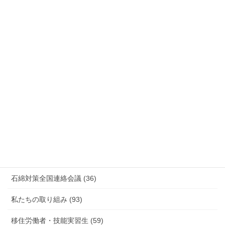
国際連帯 (159)
安全衛生 (92)
情報公開・法令通達・事務連絡・指針 (244)
放射線被ばく労働 原発作業 除染作業 (48)
新型コロナウィルス感染症・各種感染症 (179)
有害化学物質 有機溶剤 感染症 (184)
未分類 (4)
海外安全衛生情報 (94)
石綿対策全国連絡会議 (36)
私たちの取り組み (93)
移住労働者・技能実習生 (59)