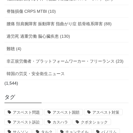
脊髄損傷 CRPS MTBI (10)
腰痛 頚肩腕障害 振動障害 指曲がり症 筋骨格系障害 (88)
過労死 過重労働 脳心臓疾患 (130)
難聴 (4)
非正規労働者・プラットフォームワーカー・フリーランス (23)
韓国の労災・安全衛生ニュース
(1,544)
タグ
アスベスト問題
アスベスト国賠
アスベスト対策
アスベスト訴訟
カスハラ
クボタショック
サムソン
タルク
チョンテイル
パノリム