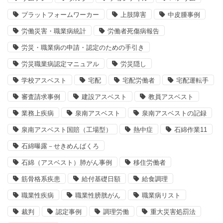
プラットフォームワーカー
上肢障害
中皮腫事例
労働災害・職業病統計
労働者死傷病報告
労災・職業病の申請・認定のための手引き
労災職業病認定マニュアル
労災隠し
学校アスベスト
宅配
宅配労働者
宅配運転手
審査請求事例
建設アスベスト
教員アスベスト
業務上疾病
泉南アスベスト
泉南アスベストの記録
泉南アスベスト国賠（工場型）
熱中症
石綿作業11
石綿曝露－せきめんばくろ
石綿（アスベスト）肺がん事例
移住労働者
筋骨格系疾患
給付基礎日額
給食調理
職業性疾病
職業性膀胱がん
職業病リスト
裁判
認定事例
調理労働
重大災害処罰法