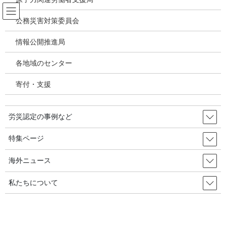
コ
ナ
ン
ビ
公務災害対策委員会
テ
ゲ
ン
ー
情報公開推進局
韓国の労災・安全衛生ニュース
ツ
シ
へ
ョ
各地域のセンター
ス
ン
HOME
韓国の労災・安全衛生ニュース
キ
に
豪雨でも配送しろという国、宅配運転手には作業中止権がない／韓国の労災・安
寄付・支援
ッ
移
全衛生2024年07月11日
プ
動
労災認定の事例など
2024年2月17日
/ 最終更新日時 :
2024年7月13日
韓国の労災・安全衛生ニュース
特集ページ
豪雨でも配送しろという国、宅配
海外ニュース
運転手には作業中止権がない／韓
私たちについて
国の労災・安全衛生2024年07月11日