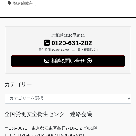
頸肩腕障害
ご相談はお早めに
0120-631-202
受付時間 10:00-16:00 [ 土・日・祝日除く ]
相談&問い合せ
カテゴリー
カ
テ
ゴ
全国労働安全衛生センター連絡会議
リ
ー
〒136-0071 東京都江東区亀戸7-10-1 Zビル5階
TEL：0120-631-202 FAX：03-3636-3881