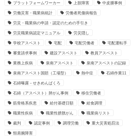
プラットフォームワーカー
上肢障害
中皮腫事例
労働災害・職業病統計
労働者死傷病報告
労災・職業病の申請・認定のための手引き
労災職業病認定マニュアル
労災隠し
学校アスベスト
宅配
宅配労働者
宅配運転手
審査請求事例
建設アスベスト
教員アスベスト
業務上疾病
泉南アスベスト
泉南アスベストの記録
泉南アスベスト国賠（工場型）
熱中症
石綿作業11
石綿曝露－せきめんばくろ
石綿（アスベスト）肺がん事例
移住労働者
筋骨格系疾患
給付基礎日額
給食調理
職業性疾病
職業性膀胱がん
職業病リスト
裁判
認定事例
調理労働
重大災害処罰法
頸肩腕障害