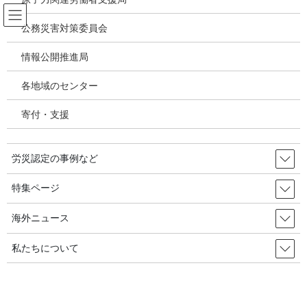
コ
ナ
ン
ビ
公務災害対策委員会
テ
ゲ
ン
ー
情報公開推進局
韓国の労災・安全衛生ニュース
ツ
シ
へ
ョ
各地域のセンター
ス
ン
HOME
韓国の労災・安全衛生ニュース
キ
に
移動労働者の安全のために休憩場・配達保険を義務化しなければ／韓国の労災・
寄付・支援
ッ
移
安全衛生2024年07月14日
プ
動
労災認定の事例など
2024年2月17日
/ 最終更新日時 :
2024年7月16日
韓国の労災・安全衛生ニュース
特集ページ
移動労働者の安全のために休憩
海外ニュース
場・配達保険を義務化しなければ
私たちについて
／韓国の労災・安全衛生2024年07月
14日