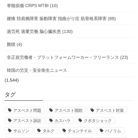
脊髄損傷 CRPS MTBI (10)
腰痛 頚肩腕障害 振動障害 指曲がり症 筋骨格系障害 (88)
過労死 過重労働 脳心臓疾患 (130)
難聴 (4)
非正規労働者・プラットフォームワーカー・フリーランス (23)
韓国の労災・安全衛生ニュース
(1,544)
タグ
アスベスト問題
アスベスト国賠
アスベスト対策
アスベスト訴訟
カスハラ
クボタショック
サムソン
タルク
チョンテイル
パノリム