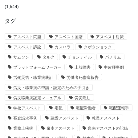
(1,544)
タグ
アスベスト問題
アスベスト国賠
アスベスト対策
アスベスト訴訟
カスハラ
クボタショック
サムソン
タルク
チョンテイル
パノリム
プラットフォームワーカー
上肢障害
中皮腫事例
労働災害・職業病統計
労働者死傷病報告
労災・職業病の申請・認定のための手引き
労災職業病認定マニュアル
労災隠し
学校アスベスト
宅配
宅配労働者
宅配運転手
審査請求事例
建設アスベスト
教員アスベスト
業務上疾病
泉南アスベスト
泉南アスベストの記録