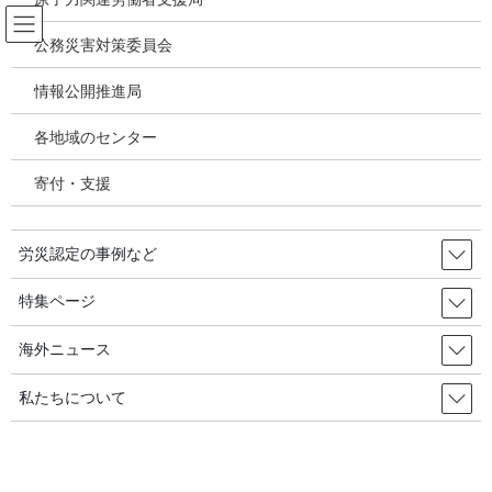
コ
ナ
ン
ビ
公務災害対策委員会
テ
ゲ
ン
ー
情報公開推進局
韓国の労災・安全衛生ニュース
ツ
シ
へ
ョ
各地域のセンター
ス
ン
HOME
韓国の労災・安全衛生ニュース
キ
に
サムソン電子で放射能被ばくした労働者、指７本切断の危機／韓国の労災・安全
寄付・支援
ッ
移
衛生2024年08月16日
プ
動
労災認定の事例など
2024年7月15日
/ 最終更新日時 :
2024年8月28日
韓国の労災・安全衛生ニュース
特集ページ
サムソン電子で放射能被ばくした
海外ニュース
労働者、指７本切断の危機／韓国の
私たちについて
労災・安全衛生2024年08月16日