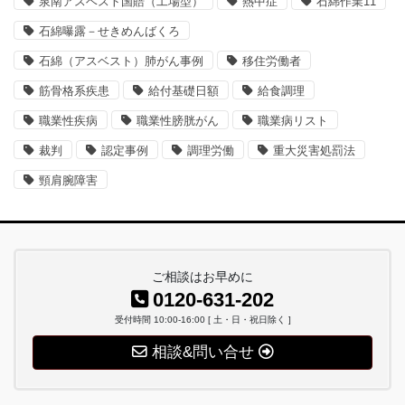
泉南アスベスト国賠（工場型）
熱中症
石綿作業11
石綿曝露－せきめんばくろ
石綿（アスベスト）肺がん事例
移住労働者
筋骨格系疾患
給付基礎日額
給食調理
職業性疾病
職業性膀胱がん
職業病リスト
裁判
認定事例
調理労働
重大災害処罰法
頸肩腕障害
ご相談はお早めに
0120-631-202
受付時間 10:00-16:00 [ 土・日・祝日除く ]
相談&問い合せ