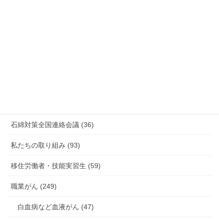
情報公開・法令通達・事務連絡・指針 (244)
放射線被ばく労働 原発作業 除染作業 (48)
新型コロナウィルス感染症・各種感染症 (179)
有害化学物質 有機溶剤 感染症 (184)
未分類 (4)
海外安全衛生情報 (94)
石綿対策全国連絡会議 (36)
私たちの取り組み (93)
移住労働者・技能実習生 (59)
職業がん (249)
白血病など血液がん (47)