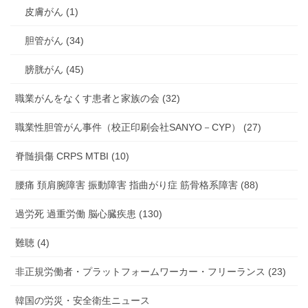
皮膚がん (1)
胆管がん (34)
膀胱がん (45)
職業がんをなくす患者と家族の会 (32)
職業性胆管がん事件（校正印刷会社SANYO－CYP） (27)
脊髄損傷 CRPS MTBI (10)
腰痛 頚肩腕障害 振動障害 指曲がり症 筋骨格系障害 (88)
過労死 過重労働 脳心臓疾患 (130)
難聴 (4)
非正規労働者・プラットフォームワーカー・フリーランス (23)
韓国の労災・安全衛生ニュース