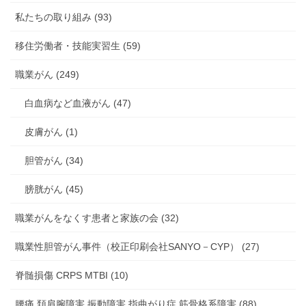
私たちの取り組み (93)
移住労働者・技能実習生 (59)
職業がん (249)
白血病など血液がん (47)
皮膚がん (1)
胆管がん (34)
膀胱がん (45)
職業がんをなくす患者と家族の会 (32)
職業性胆管がん事件（校正印刷会社SANYO－CYP） (27)
脊髄損傷 CRPS MTBI (10)
腰痛 頚肩腕障害 振動障害 指曲がり症 筋骨格系障害 (88)