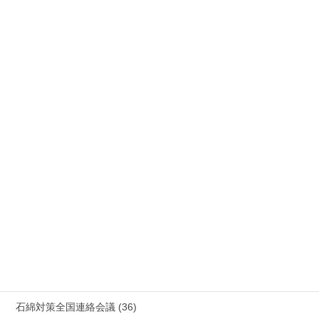
公務災害 (26)
労災事故 障害補償 審査請求 (122)
国際連帯 (159)
安全衛生 (92)
情報公開・法令通達・事務連絡・指針 (244)
放射線被ばく労働 原発作業 除染作業 (48)
新型コロナウィルス感染症・各種感染症 (179)
有害化学物質 有機溶剤 感染症 (184)
未分類 (4)
海外安全衛生情報 (94)
石綿対策全国連絡会議 (36)