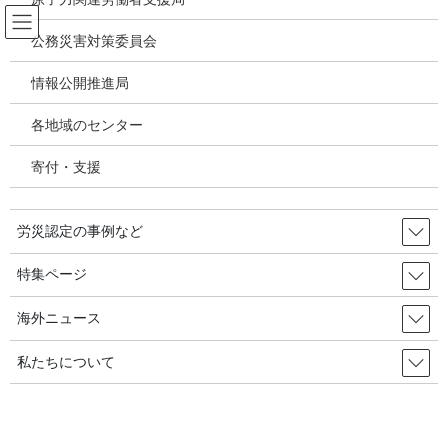
コ
ナ
ン
ビ
公務災害対策委員会
テ
ゲ
ン
ー
情報公開推進局
アスベスト混入ベビーパウダー・タ
ツ
シ
ルク問題
へ
ョ
各地域のセンター
ス
ン
キ
に
寄付・支援
HOME
アスベスト混入ベビーパウダー・タルク問題
ッ
移
世界で高まるタルクとアスベスト・がんへの関心
プ
動
労災認定の事例など
2020年5月6日
/ 最終更新日時 :
2020年5月26日
アスベスト混入ベビーパウダー・タルク問題
特集ページ
世界で高まるタルクとアスベス
海外ニュース
ト・がんへの関心
私たちについて
近年、タルクとアスベスト・がんとの関係に対する関心が世界的
に高まっています。