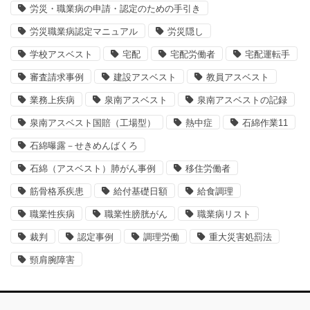
労災・職業病の申請・認定のための手引き
労災職業病認定マニュアル
労災隠し
学校アスベスト
宅配
宅配労働者
宅配運転手
審査請求事例
建設アスベスト
教員アスベスト
業務上疾病
泉南アスベスト
泉南アスベストの記録
泉南アスベスト国賠（工場型）
熱中症
石綿作業11
石綿曝露－せきめんばくろ
石綿（アスベスト）肺がん事例
移住労働者
筋骨格系疾患
給付基礎日額
給食調理
職業性疾病
職業性膀胱がん
職業病リスト
裁判
認定事例
調理労働
重大災害処罰法
頸肩腕障害