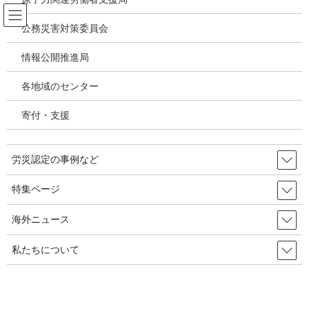
コ
ナ
ン
ビ
公務災害対策委員会
テ
ゲ
ン
ー
情報公開推進局
アスベスト関連疾患・じん肺
ツ
シ
へ
ョ
各地域のセンター
ス
ン
HOME
アスベスト関連疾患・じん肺
キ
に
石綿・じん肺最新課題検討 ：第31回じん肺・アスベストプロジェクト／東京
寄付・支援
ッ
移
プ
動
2020年5月30日
/ 最終更新日時 :
2020年8月1日
労災認定の事例など
アスベスト関連疾患・じん肺
特集ページ
石綿・じん肺最新課題検討 ：第31
回じん肺・アスベストプロジェク
海外ニュース
ト／東京
私たちについて
2020年3月15日、東京で第31回じん肺・アスベストプロジェクト
が、労働者住民医療機関連絡会議と全国安全センターの共催で開