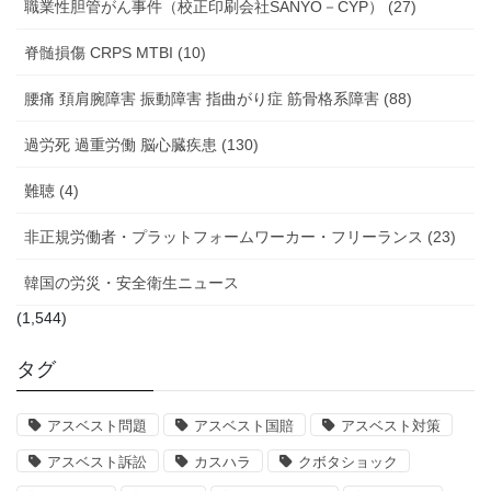
職業性胆管がん事件（校正印刷会社SANYO－CYP） (27)
脊髄損傷 CRPS MTBI (10)
腰痛 頚肩腕障害 振動障害 指曲がり症 筋骨格系障害 (88)
過労死 過重労働 脳心臓疾患 (130)
難聴 (4)
非正規労働者・プラットフォームワーカー・フリーランス (23)
韓国の労災・安全衛生ニュース
(1,544)
タグ
アスベスト問題
アスベスト国賠
アスベスト対策
アスベスト訴訟
カスハラ
クボタショック