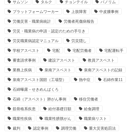
サムソン
タルク
チョンテイル
パノリム
プラットフォームワーカー
上肢障害
中皮腫事例
労働災害・職業病統計
労働者死傷病報告
労災・職業病の申請・認定のための手引き
労災職業病認定マニュアル
労災隠し
学校アスベスト
宅配
宅配労働者
宅配運転手
審査請求事例
建設アスベスト
教員アスベスト
業務上疾病
泉南アスベスト
泉南アスベストの記録
泉南アスベスト国賠（工場型）
熱中症
石綿作業11
石綿曝露－せきめんばくろ
石綿（アスベスト）肺がん事例
移住労働者
筋骨格系疾患
給付基礎日額
給食調理
職業性疾病
職業性膀胱がん
職業病リスト
裁判
認定事例
調理労働
重大災害処罰法