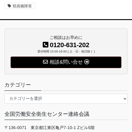
頸肩腕障害
ご相談はお早めに
0120-631-202
受付時間 10:00-16:00 [ 土・日・祝日除く ]
相談&問い合せ
カテゴリー
カ
テ
ゴ
全国労働安全衛生センター連絡会議
リ
ー
〒136-0071 東京都江東区亀戸7-10-1 Zビル5階