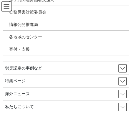
コ
ナ
ン
ビ
公務災害対策委員会
テ
ゲ
ン
ー
情報公開推進局
アスベスト混入ベビーパウダー・タ
ツ
シ
ルク問題
へ
ョ
各地域のセンター
ス
ン
キ
に
寄付・支援
HOME
アスベスト混入ベビーパウダー・タルク問題
ッ
移
アスベスト混入タルク問題：J&J社（ジョンソンエンドジョンソン）社から石綿
プ
動
対策全国連に回答来信、要請と質問を送付 2020年5月25日現在
労災認定の事例など
2020年5月25日
/ 最終更新日時 :
2020年6月10日
特集ページ
アスベスト混入ベビーパウダー・タルク問題
アスベスト混入タルク問題：J&J社
海外ニュース
（ジョンソンエンドジョンソン）
私たちについて
社から石綿対策全国連に回答来
信、要請と質問を送付 2020年5月