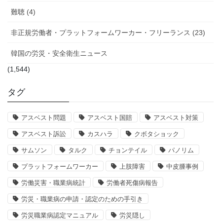
難聴 (4)
非正規労働者・プラットフォームワーカー・フリーランス (23)
韓国の労災・安全衛生ニュース
(1,544)
タグ
アスベスト問題
アスベスト国賠
アスベスト対策
アスベスト訴訟
カスハラ
クボタショック
サムソン
タルク
チョンテイル
パノリム
プラットフォームワーカー
上肢障害
中皮腫事例
労働災害・職業病統計
労働者死傷病報告
労災・職業病の申請・認定のための手引き
労災職業病認定マニュアル
労災隠し