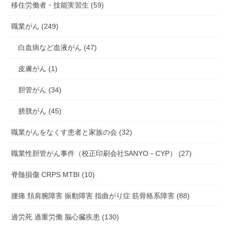
移住労働者・技能実習生 (59)
職業がん (249)
白血病など血液がん (47)
皮膚がん (1)
胆管がん (34)
膀胱がん (45)
職業がんをなくす患者と家族の会 (32)
職業性胆管がん事件（校正印刷会社SANYO－CYP） (27)
脊髄損傷 CRPS MTBI (10)
腰痛 頚肩腕障害 振動障害 指曲がり症 筋骨格系障害 (88)
過労死 過重労働 脳心臓疾患 (130)