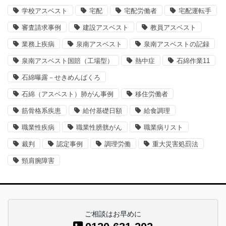
学校アスベスト
宅配
宅配労働者
宅配運転手
審査請求事例
建設アスベスト
教員アスベスト
業務上疾病
泉南アスベスト
泉南アスベストの記録
泉南アスベスト国賠（工場型）
熱中症
石綿作業11
石綿曝露－せきめんばくろ
石綿（アスベスト）肺がん事例
移住労働者
筋骨格系疾患
給付基礎日額
給食調理
職業性疾病
職業性膀胱がん
職業病リスト
裁判
認定事例
調理労働
重大災害処罰法
頸肩腕障害
ご相談はお早めに