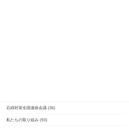
国際連帯 (159)
安全衛生 (92)
情報公開・法令通達・事務連絡・指針 (244)
放射線被ばく労働 原発作業 除染作業 (48)
新型コロナウィルス感染症・各種感染症 (179)
有害化学物質 有機溶剤 感染症 (184)
未分類 (4)
海外安全衛生情報 (94)
石綿対策全国連絡会議 (36)
私たちの取り組み (93)