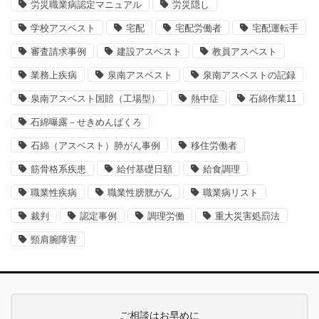
労災職業病認定マニュアル
労災隠し
学校アスベスト
宅配
宅配労働者
宅配運転手
審査請求事例
建設アスベスト
教員アスベスト
業務上疾病
泉南アスベスト
泉南アスベストの記録
泉南アスベスト国賠（工場型）
熱中症
石綿作業11
石綿曝露－せきめんばくろ
石綿（アスベスト）肺がん事例
移住労働者
筋骨格系疾患
給付基礎日額
給食調理
職業性疾病
職業性膀胱がん
職業病リスト
裁判
認定事例
調理労働
重大災害処罰法
頸肩腕障害
ご相談はお早めに