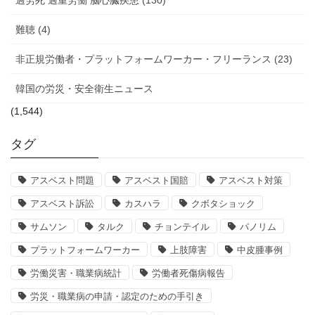
過労死 過重労働 脳心臓疾患 (130)
難聴 (4)
非正規労働者・プラットフォームワーカー・フリーランス (23)
韓国の労災・安全衛生ニュース
(1,544)
タグ
アスベスト問題
アスベスト国賠
アスベスト対策
アスベスト訴訟
カスハラ
クボタショック
サムソン
タルク
チョンテイル
パノリム
プラットフォームワーカー
上肢障害
中皮腫事例
労働災害・職業病統計
労働者死傷病報告
労災・職業病の申請・認定のための手引き