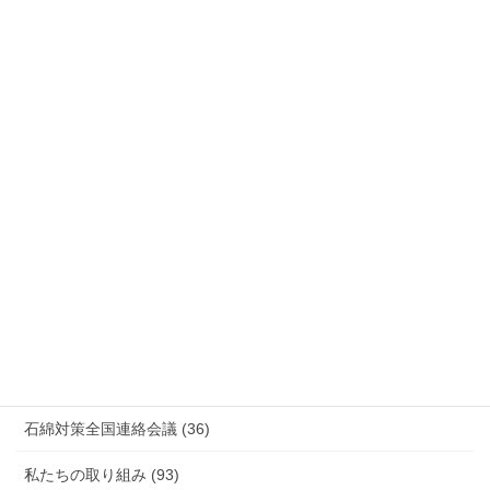
労災事故 障害補償 審査請求 (122)
国際連帯 (159)
安全衛生 (92)
情報公開・法令通達・事務連絡・指針 (244)
放射線被ばく労働 原発作業 除染作業 (48)
新型コロナウィルス感染症・各種感染症 (179)
有害化学物質 有機溶剤 感染症 (184)
未分類 (4)
海外安全衛生情報 (94)
石綿対策全国連絡会議 (36)
私たちの取り組み (93)