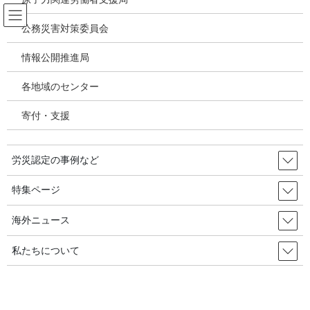
コ
ナ
ン
ビ
公務災害対策委員会
テ
ゲ
ン
ー
情報公開推進局
有害化学物質 有機溶剤 感染症
ツ
シ
へ
ョ
各地域のセンター
ス
ン
HOME
有害化学物質 有機溶剤 感染症
キ
に
18歳でサムソン半導体に入社した労働者の腎臓病に「労災」 2023年09月14日
寄付・支援
ッ
移
韓国の労災・安全衛生
プ
動
労災認定の事例など
2023年6月15日
/ 最終更新日時 :
2023年9月15日
有害化学物質 有機溶剤 感染症
特集ページ
18歳でサムソン半導体に入社した
海外ニュース
労働者の腎臓病に「労災」 2023年
私たちについて
09月14日 韓国の労災・安全衛生