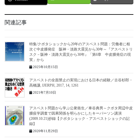
関連記事
特集/クボタショックから20年のアスベスト問題：労働者に相
次ぐ中皮腫発症 阪神・淡路大震災から30年～『アスベストリ
スク－阪神・淡路大震災から30年』「第6章 中皮腫発症の現
実」から
2025年10月15日
アスベストの全面禁止の実現における日本の経験／古谷杉郎・
高橋謙, IJERPH, 2017, 14, 1261
2021年7月10日
アスベスト問題から学ぶ公衆衛生／車谷典男～クボタ周辺中皮
腫疫学調査で因果関係を明らかにしたキーパーソン講演
(2009.10.21)抄録【クボタショック・アスベストショックの記
録】
2020年11月29日