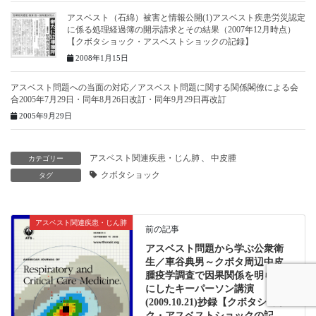
アスベスト（石綿）被害と情報公開(1)アスベスト疾患労災認定
に係る処理経過簿の開示請求とその結果（2007年12月時点）
【クボタショック・アスベストショックの記録】
2008年1月15日
アスベスト問題への当面の対応／アスベスト問題に関する関係閣僚による会
合2005年7月29日・同年8月26日改訂・同年9月29日再改訂
2005年9月29日
アスベスト関連疾患・じん肺
、
中皮腫
カテゴリー
クボタショック
タグ
アスベスト関連疾患・じん肺
前の記事
アスベスト問題から学ぶ公衆衛
生／車谷典男～クボタ周辺中皮
腫疫学調査で因果関係を明らか
にしたキーパーソン講演
(2009.10.21)抄録【クボタショッ
ク・アスベストショックの記