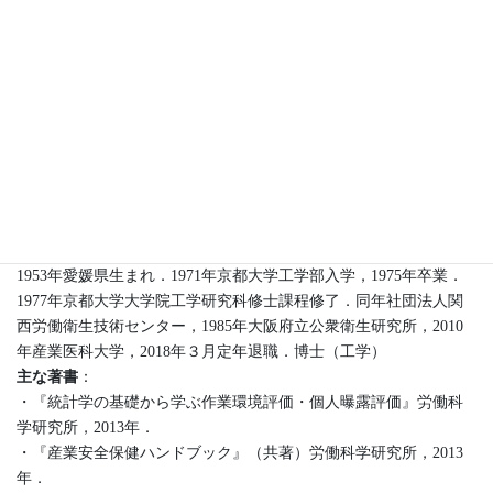
7.1 Kurumatani N, Kumagai S. Am J Respir Crit Care Med 2008; 178:
624–629.
くまがい・しんじ
1953年愛媛県生まれ．1971年京都大学工学部入学，1975年卒業．
1977年京都大学大学院工学研究科修士課程修了．同年社団法人関
西労働衛生技術センター，1985年大阪府立公衆衛生研究所，2010
年産業医科大学，2018年３月定年退職．博士（工学）
主な著書
：
・『統計学の基礎から学ぶ作業環境評価・個人曝露評価』労働科
学研究所，2013年．
・『産業安全保健ハンドブック』（共著）労働科学研究所，2013
年．