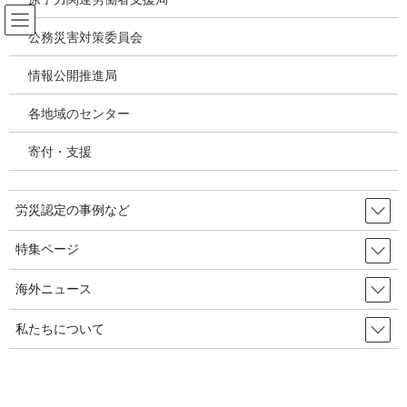
コ
ナ
ン
ビ
公務災害対策委員会
テ
ゲ
ン
ー
情報公開推進局
アスベスト関連疾患・じん肺
ツ
シ
へ
ョ
各地域のセンター
ス
ン
HOME
アスベスト関連疾患・じん肺
キ
に
クボタショック／熊谷信二～クボタ周辺中皮腫疫学調査で因果関係を明らかにし
寄付・支援
ッ
移
たキーパーソンの報告【クボタショック・アスベストショックの記録】
プ
動
労災認定の事例など
2020年11月29日
/ 最終更新日時 :
2020年11月30日
アスベスト関連疾患・じん肺
特集ページ
クボタショック／熊谷信二～クボ
海外ニュース
タ周辺中皮腫疫学調査で因果関係
私たちについて
を明らかにしたキーパーソンの報
告【クボタショック・アスベスト
ショックの記録】