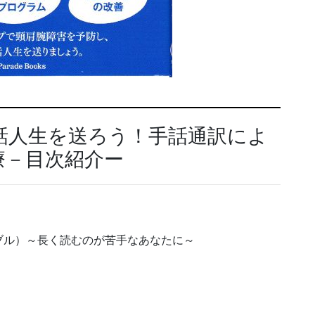
話人生を送ろう！手話通訳によ
療－目次紹介ー
ブル）～長く読むのが苦手なあなたに～