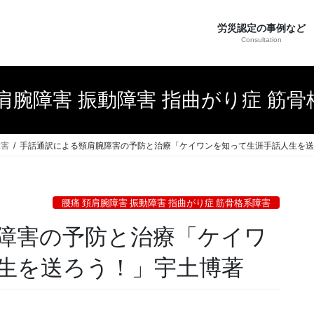
労災認定の事例など
Consultation
肩腕障害 振動障害 指曲がり症 筋
障害
手話通訳による頸肩腕障害の予防と治療「ケイワンを知って生涯手話人生を送
腰痛 頚肩腕障害 振動障害 指曲がり症 筋骨格系障害
障害の予防と治療「ケイワ
生を送ろう！」宇土博著