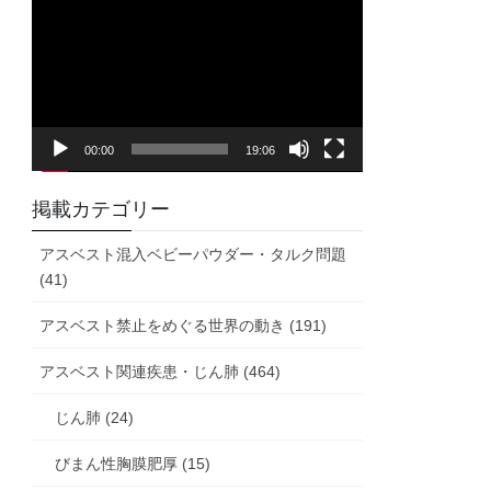
画
プ
レ
ー
ヤ
00:00
19:06
ー
掲載カテゴリー
アスベスト混入ベビーパウダー・タルク問題
(41)
アスベスト禁止をめぐる世界の動き (191)
アスベスト関連疾患・じん肺 (464)
じん肺 (24)
びまん性胸膜肥厚 (15)