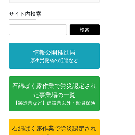
サイト内検索
情報公開推進局
厚生労働省の通達など
石綿ばく露作業で労災認定され
た事業場の一覧
【製造業など】建設業以外・船員保険
石綿ばく露作業で労災認定され