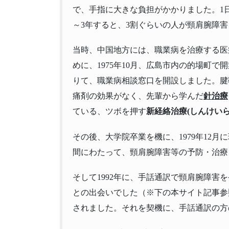
で、手指に大きな負担がかかりました。1
～3年すると、3割ぐらいの人が頸肩腕障
当時、中国地方には、職業病を治療する医
めに、1975年10月、広島市内の的場町
りて、職業病相談窓口を開設しました。腱
痛剤の効果がなく、先輩から学んだ
針治療
ている、ツボを押す
新経絡治療(しんけいら
その後、大学院卒業を機に、1979年12
間にわたって、頸肩腕障害等の予防・治療
そして1992年に、手話通訳で頸肩腕障害
との出会いでした（※下の本サイト記事参
されました。それを契機に、手話通訳の方