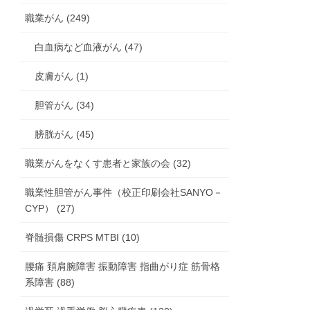
職業がん (249)
白血病など血液がん (47)
皮膚がん (1)
胆管がん (34)
膀胱がん (45)
職業がんをなくす患者と家族の会 (32)
職業性胆管がん事件（校正印刷会社SANYO－
CYP） (27)
脊髄損傷 CRPS MTBI (10)
腰痛 頚肩腕障害 振動障害 指曲がり症 筋骨格
系障害 (88)