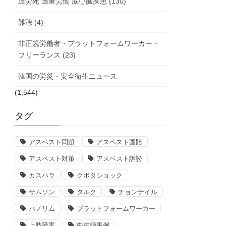
過労死 過重労働 脳心臓疾患 (130)
難聴 (4)
非正規労働者・プラットフォームワーカー・
フリーランス (23)
韓国の労災・安全衛生ニュース
(1,544)
タグ
アスベスト問題
アスベスト国賠
アスベスト対策
アスベスト訴訟
カスハラ
クボタショック
サムソン
タルク
チョンテイル
パノリム
プラットフォームワーカー
上肢障害
中皮腫事例