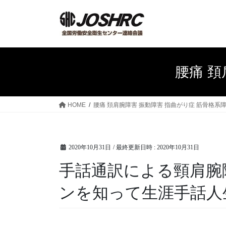
コ
ナ
ン
ビ
テ
ゲ
ン
ー
ツ
シ
へ
ョ
腰痛 頚
ス
ン
キ
に
ッ
移
HOME
腰痛 頚肩腕障害 振動障害 指曲がり症 筋骨格系
プ
動
2020年10月31日
/ 最終更新日時 :
2020年10月31日
手話通訳による頸肩腕
ンを知って生涯手話人