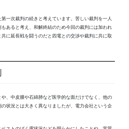
た第一次裁判の続きと考えています。苦しい裁判を一人
判もあると考え、和解終結のため今回の裁判には加われ
と共に延長戦を闘うのだと四電との交渉や裁判に共に取
利
とや、中皮腫や石綿肺など医学的な面だけでなく、他の
判の状況とは大きく異なりましたが、電力会社という企
スベストのばく露状況などを明らかにしたことや、実質