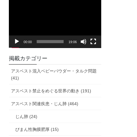
画
プ
レ
ー
ヤ
00:00
19:06
ー
掲載カテゴリー
アスベスト混入ベビーパウダー・タルク問題
(41)
アスベスト禁止をめぐる世界の動き (191)
アスベスト関連疾患・じん肺 (464)
じん肺 (24)
びまん性胸膜肥厚 (15)