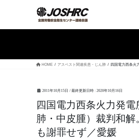
コ
ナ
ン
ビ
テ
ゲ
ン
ー
ツ
シ
へ
ョ
ス
ン
キ
に
ッ
移
HOME
アスベスト関連疾患・じん肺
四国電力西条火
プ
動
2011年10月15日
/ 最終更新日時 :
2020年10月16日
四国電力西条火力発電
肺・中皮腫）裁判和解
も謝罪せず／愛媛