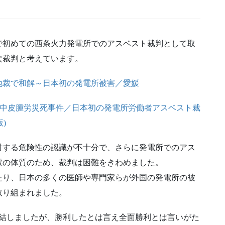
！
本で初めての西条火力発電所でのアスベスト裁判として取
次裁判と考えています。
地裁で和解～日本初の発電所被害／愛媛
ト中皮腫労災死事件／日本初の発電所労働者アスベスト裁
)
対する危険性の認識が不十分で、さらに発電所でのアス
電の体質のため、裁判は困難をきわめました。
たり、日本の多くの医師や専門家らが外国の発電所の被
取り組まれました。
で終結しましたが、勝利したとは言え全面勝利とは言いがた