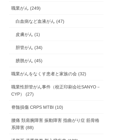
職業がん (249)
白血病など血液がん (47)
皮膚がん (1)
胆管がん (34)
膀胱がん (45)
職業がんをなくす患者と家族の会 (32)
職業性胆管がん事件（校正印刷会社SANYO－
CYP） (27)
脊髄損傷 CRPS MTBI (10)
腰痛 頚肩腕障害 振動障害 指曲がり症 筋骨格
系障害 (88)