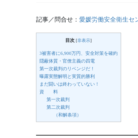
記事／問合せ：
愛媛労働安全衛生セ
目次
[
非表示
]
3被害者に6,900万円、安全対策を確約
隠蔽体質・官僚主義の四電
第一次裁判のリベンジだ！
曝露実態解明と実質的勝利
まだ闘いは終わっていない！
資 料
第一次裁判
第二次裁判
（和解条項）