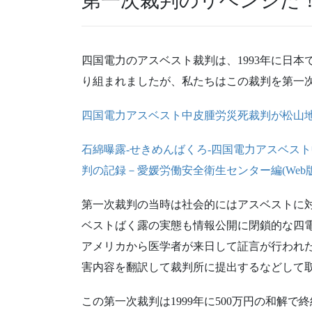
第一次裁判のリベンジだ
四国電力のアスベスト裁判は、1993年に日
り組まれましたが、私たちはこの裁判を第一
四国電力アスベスト中皮腫労災死裁判が松山
石綿曝露-せきめんばくろ-四国電力アスベス
判の記録－愛媛労働安全衛生センター編(Web版
第一次裁判の当時は社会的にはアスベストに
ベストばく露の実態も情報公開に閉鎖的な四
アメリカから医学者が来日して証言が行われ
害内容を翻訳して裁判所に提出するなどして
この第一次裁判は1999年に500万円の和解