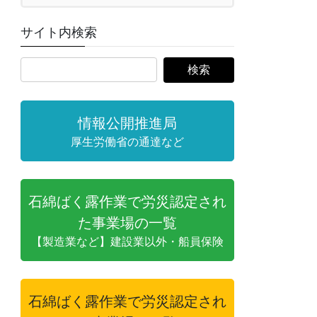
サイト内検索
情報公開推進局
厚生労働省の通達など
石綿ばく露作業で労災認定され
た事業場の一覧
【製造業など】建設業以外・船員保険
石綿ばく露作業で労災認定され