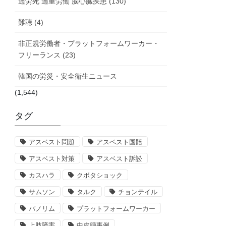
過労死 過重労働 脳心臓疾患 (130)
難聴 (4)
非正規労働者・プラットフォームワーカー・
フリーランス (23)
韓国の労災・安全衛生ニュース
(1,544)
タグ
アスベスト問題
アスベスト国賠
アスベスト対策
アスベスト訴訟
カスハラ
クボタショック
サムソン
タルク
チョンテイル
パノリム
プラットフォームワーカー
上肢障害
中皮腫事例