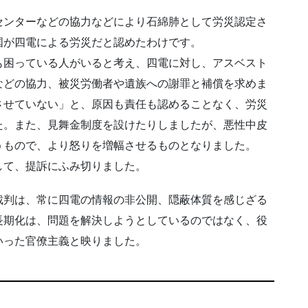
センターなどの協力などにより石綿肺として労災認定さ
国が四電による労災だと認めたわけです。
も困っている人がいると考え、四電に対し、アスベスト
などの協力、被災労働者や遺族への謝罪と補償を求めま
させていない」と、原因も責任も認めることなく、労災
た。また、見舞金制度を設けたりしましたが、悪性中皮
うもので、より怒りを増幅させるものとなりました。
して、提訴にふみ切りました。
裁判は、常に四電の情報の非公開、隠蔽体質を感じざる
長期化は、問題を解決しようとしているのではなく、役
いった官僚主義と映りました。