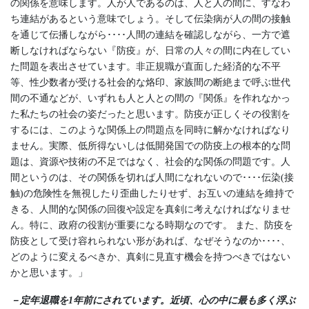
の関係を意味します。人が人であるのは、人と人の間に、すなわ
ち連結があるという意味でしょう。そして伝染病が人の間の接触
を通じて伝播しながら････人間の連結を確認しながら、一方で遮
断しなければならない『防疫』が、日常の人々の間に内在してい
た問題を表出させています。非正規職が直面した経済的な不平
等、性少数者が受ける社会的な烙印、家族間の断絶まで呼ぶ世代
間の不通などが、いずれも人と人との間の『関係』を作れなかっ
た私たちの社会の姿だったと思います。防疫が正しくその役割を
するには、このような関係上の問題点を同時に解かなければなり
ません。実際、低所得ないしは低開発国での防疫上の根本的な問
題は、資源や技術の不足ではなく、社会的な関係の問題です。人
間というのは、その関係を切れば人間になれないので････伝染(接
触)の危険性を無視したり歪曲したりせず、お互いの連結を維持で
きる、人間的な関係の回復や設定を真剣に考えなければなりませ
ん。特に、政府の役割が重要になる時期なのです。 また、防疫を
防疫として受け容れられない形があれば、なぜそうなのか････、
どのように変えるべきか、真剣に見直す機会を持つべきではない
かと思います。」
－定年退職を1年前にされています。近頃、心の中に最も多く浮ぶ