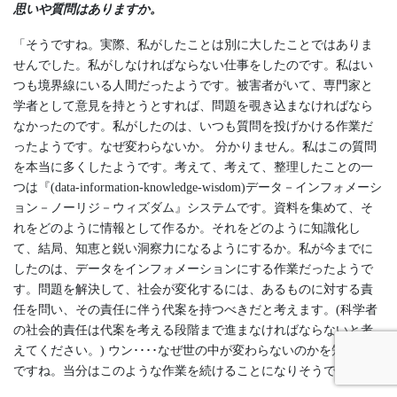
思いや質問はありますか。
「そうですね。実際、私がしたことは別に大したことではありま
せんでした。私がしなければならない仕事をしたのです。私はい
つも境界線にいる人間だったようです。被害者がいて、専門家と
学者として意見を持とうとすれば、問題を覗き込まなければなら
なかったのです。私がしたのは、いつも質問を投げかける作業だ
ったようです。なぜ変わらないか。 分かりません。私はこの質問
を本当に多くしたようです。考えて、考えて、整理したことの一
つは『(data-information-knowledge-wisdom)データ－インフォメーシ
ョン－ノーリジ－ウィズダム』システムです。資料を集めて、そ
れをどのように情報として作るか。それをどのように知識化し
て、結局、知恵と鋭い洞察力になるようにするか。私が今までに
したのは、データをインフォメーションにする作業だったようで
す。問題を解決して、社会が変化するには、あるものに対する責
任を問い、その責任に伴う代案を持つべきだと考えます。(科学者
の社会的責任は代案を考える段階まで進まなければならないと考
えてください。) ウン････なぜ世の中が変わらないのかを知りたい
ですね。当分はこのような作業を続けることになりそうです。」