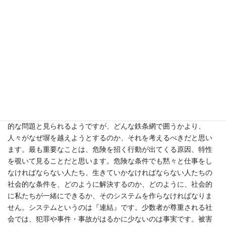
ない問題です。」
－安全は基本権なのに、ある階層にとっては非常な努力をして、
闘って勝ち取らなければならない権利になっているようです。単
純に、貧富の格差とだけ表現できないと思います。先生が考える
安全社会とは、どんな社会でしょうか。
「白人黒人の差別政策が廃止されていくらにもならない南アフリ
カ共和国に行きましたが、白人の家ごとに高圧電流が流れるフェ
ンスで囲まれていました。鉄条網で囲うと白黒葛藤の問題が解決
できるのでしょうか？ 安全の問題は多くの場合、技術的で工学
的な問題と見られるようですが、どんな鉄条網で囲うかより、
人々がなぜ塀を越えようとするのか、それを考えるべきだと思い
ます。最も重要なことは、危険を招く行動が出てくる原因、特性
を覗いて見ることだと思います。危険な条件でも黙々と仕事をし
なければならない人たち、生きていかなければならない人たちの
社会的な条件を、どのように解決するのか、どのように、社会的
に私たちが一緒にできるか、そのシステムを作らなければなりま
せん。システムというのは『連結』です。少数者が尊重される社
会では、犯罪や事件・事故がはるかに少ないのは事実です。被害