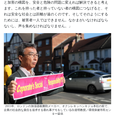
と加害の構図を、安全と危険の問題に変えれば解決できると考え
ます。これを持った者と持っていない者の構図につなげると、そ
れは安全な社会とは距離が遠のくのです。そしてそのようにする
ためには、被害者一人ではできません。なかまがいなければなら
ないし、声を集めなければなりません。」
2015年、ロンドンの加湿器殺菌剤メーカー、オクシレキッペンキジョ本社の前で、
企業の社会的な責任を追求する垂れ幕デモをしている白道明教授／環境保健市民セン
ター提供