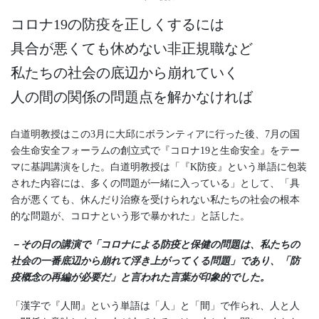
コロナ19の防疫を正しくするには
具合が悪くても休めない非正規職など
私たちの社会の底辺から崩れていく
人の間の関係の問題点を解かなければ
白道明教授はこの3月に大邱にボランティアに行った後、7月の国
会生命安全フォーラムの創立式で『コロナ19と生命安全』をテー
マに基調講演をした。白道明教授は「『K防疫』という単語に包装
された内容には、多くの問題が一緒に入っている」として、「具
合が悪くても、休んだり治療を受けられない私たちの社会の根本
的な問題が、コロナという形で暴かれた」と話した。
－その日の講演で「コロナによる防疫と保健の問題は、私たちの
社会の一番底辺から崩れて浮き上がってくる問題」であり、「防
疫概念の再編が必要だ」と言われた言葉が印象的でした。
「漢字で『人間』という単語は「人」と「間」で作られ、人と人