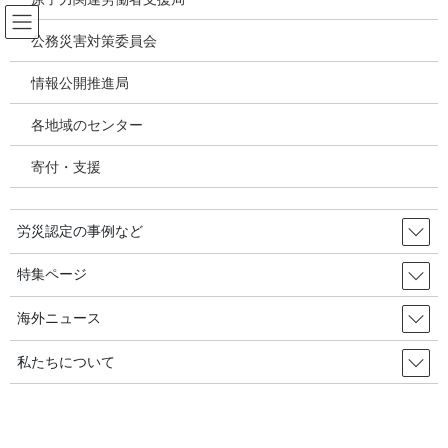
コ
ナ
ン
ビ
公務災害対策委員会
テ
ゲ
ン
ー
情報公開推進局
韓国の労災・安全衛生ニュース
ツ
シ
へ
ョ
各地域のセンター
ス
ン
HOME
韓国の労災・安全衛生ニュース
キ
に
『研究活動家』白道明(ペク・ドミョン） 『科学の名』で弱者の側に立つ 2020年8
寄付・支援
ッ
移
月22日／韓国の労災・安全衛生
プ
動
労災認定の事例など
2020年8月26日
/ 最終更新日時 :
2020年8月26日
韓国の労災・安全衛生ニュース
特集ページ
『研究活動家』白道明(ペク・ドミ
海外ニュース
ョン） 『科学の名』で弱者の側に
私たちについて
立つ 2020年8月22日／韓国の労災・
安全衛生