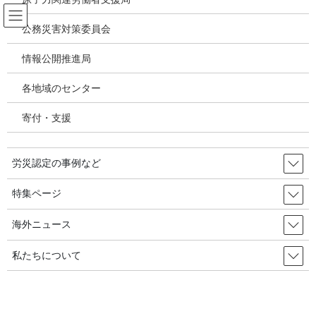
コ
ナ
ン
ビ
公務災害対策委員会
テ
ゲ
ン
ー
情報公開推進局
新型コロナウィルス感染症・各種感
ツ
シ
染症
へ
ョ
各地域のセンター
ス
ン
キ
に
寄付・支援
HOME
新型コロナウィルス感染症・各種感染症
ッ
移
400件超え410件に、新型コロナ労災認定。地方公務員46件で合計456件
プ
動
（2020.08.21現在・厚労省・地公災基金最新公表値）
労災認定の事例など
2020年8月25日
/ 最終更新日時 :
2020年12月5日
特集ページ
新型コロナウィルス感染症・各種感染症
400件超え410件に、新型コロナ労
海外ニュース
災認定。地方公務員46件で合計456
私たちについて
件（2020.08.21現在・厚労省・地公
災基金最新公表値）