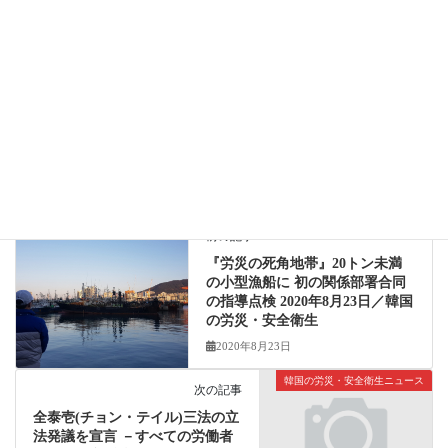
「コロナ労災」最新情報（5/26→5/27）請求3件増、認定増な
し：労災隠し排除監督強化・労災申請指導徹底を!
2020年5月30日
新型コロナウィルス感染症・各種感染症
カテゴリー
労働者死傷病報告
タグ
韓国の労災・安全衛生ニュース
前の記事
『労災の死角地帯』20トン未満
の小型漁船に 初の関係部署合同
の指導点検 2020年8月23日／韓国
の労災・安全衛生
2020年8月23日
韓国の労災・安全衛生ニュース
次の記事
全泰壱(チョン・テイル)三法の立
法発議を宣言 －すべての労働者