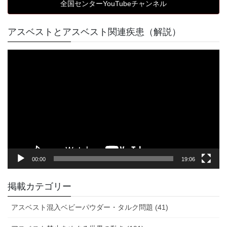
全国センターYouTubeチャンネル
アスベストとアスベスト関連疾患（解説）
動
画
プ
レ
ー
ヤ
ー
00:00
19:06
掲載カテゴリー
アスベスト混入ベビーパウダー・タルク問題 (41)