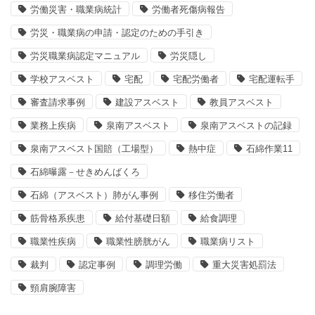
労働災害・職業病統計
労働者死傷病報告
労災・職業病の申請・認定のための手引き
労災職業病認定マニュアル
労災隠し
学校アスベスト
宅配
宅配労働者
宅配運転手
審査請求事例
建設アスベスト
教員アスベスト
業務上疾病
泉南アスベスト
泉南アスベストの記録
泉南アスベスト国賠（工場型）
熱中症
石綿作業11
石綿曝露－せきめんばくろ
石綿（アスベスト）肺がん事例
移住労働者
筋骨格系疾患
給付基礎日額
給食調理
職業性疾病
職業性膀胱がん
職業病リスト
裁判
認定事例
調理労働
重大災害処罰法
頸肩腕障害