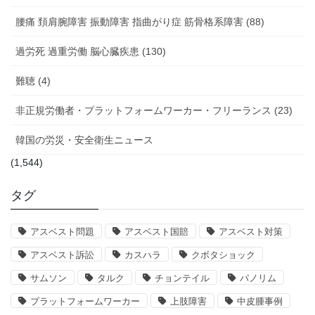
腰痛 頚肩腕障害 振動障害 指曲がり症 筋骨格系障害 (88)
過労死 過重労働 脳心臓疾患 (130)
難聴 (4)
非正規労働者・プラットフォームワーカー・フリーランス (23)
韓国の労災・安全衛生ニュース
(1,544)
タグ
アスベスト問題
アスベスト国賠
アスベスト対策
アスベスト訴訟
カスハラ
クボタショック
サムソン
タルク
チョンテイル
パノリム
プラットフォームワーカー
上肢障害
中皮腫事例