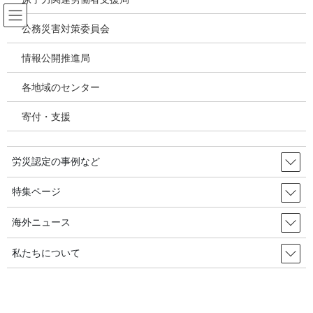
コ
ナ
ン
ビ
公務災害対策委員会
テ
ゲ
ン
ー
情報公開推進局
新型コロナウィルス感染症・各種感
ツ
シ
染症
へ
ョ
各地域のセンター
ス
ン
キ
に
寄付・支援
HOME
新型コロナウィルス感染症・各種感染症
ッ
移
事業者や自治体の首長さん、労働者が新型コロナ感染症を感染発症したら「労働
プ
動
者死傷病報告」出さないと法違反＝労災隠しになりますよ：厚生労働省リーフレット
紹介
労災認定の事例など
特集ページ
2020年5月21日
/ 最終更新日時 :
2020年5月21日
新型コロナウィルス感染症・各種感染症
海外ニュース
事業者や自治体の首長さん、労働
私たちについて
者が新型コロナ感染症を感染発症
したら「労働者死傷病報告」出さ
ないと法違反＝労災隠しになりま