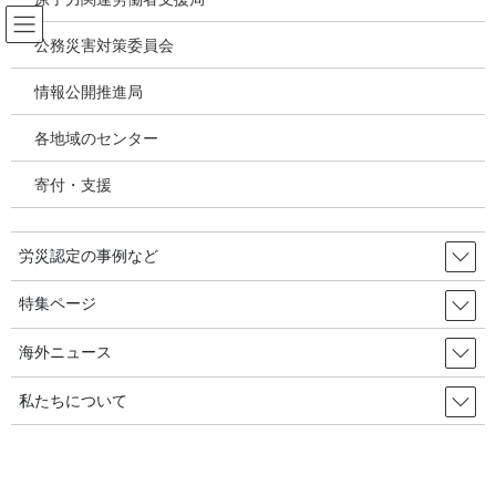
コ
ナ
ン
ビ
公務災害対策委員会
テ
ゲ
ン
ー
情報公開推進局
アスベスト関連疾患・じん肺
ツ
シ
へ
ョ
各地域のセンター
ス
ン
HOME
アスベスト関連疾患・じん肺
キ
に
泉南アスベスト国家賠償訴訟：第一陣大阪地裁判決(2010.05.19)－国の責任認めた
寄付・支援
ッ
移
判決と控訴断念・解決求めた東京行動
プ
動
労災認定の事例など
2010年6月15日
/ 最終更新日時 :
2020年10月12日
アスベスト関連疾患・じん肺
特集ページ
泉南アスベスト国家賠償訴訟：第
海外ニュース
一陣大阪地裁判決(2010.05.19)－国
私たちについて
の責任認めた判決と控訴断念・解
決求めた東京行動