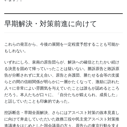
早期解決・対策前進に向けて
これらの発言から、今後の展開を一定程度予想することも可能か
もしれない。
いずれにしろ、泉南の原告団らが、解決への確信とたたかい続け
る決意を固めて帰っていったことは疑いない。勝訴原告と敗訴原
告が分断されずに支え合い、原告と弁護団、勝たせる会等の支援
らとの間の信頼関係が明らかに一層かたくなって、激励に訪れた
人々に非常によい雰囲気を与えていたことは誰もが認めるところ
だろう。本人たちが口々に、「自分たちが鍛えられ、成長した」
と話していたことも印象的であった。
控訴断念・早期全面解決、さらにはアスベスト対策の抜本見直し
に向けて奔走していただいた政務三役や民主党アスベスト対策推
進議連をはじめとした国会議員の方々、原告らの東京行動を支え