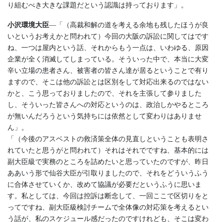
り組むべき大きな課題だという認識は持っております」。
小沢環境大臣
―「（高裁和解の道を考える余地も残したほうが良
いというお考えかと問われて）今回の大阪の訴訟に関してはです
ね、一つは屋内という話、それからもう一点は、いわゆる、原因
企業が全く消滅してしまっている。そういった中で、本当に大変
辛い立場の患者さん、被害者の皆さん達が居るということで有り
ますので、そこは他の訴訟とは区別をして対応出来るのではない
かと、こう思っておりましたので、それを主張して参りました
し、そういった皆さんへの対応というのは、政治しかやるところ
が無いんだろうという気持ちには依然として変わりはありませ
ん」。
「（今後のアスベストの救済策全体の見直しということも表明さ
れていたと思うがと問われて）それはそれでですね、基本的には
副大臣級で実務のところを詰めたいと思っていたのですが、昨日
ああいう形で仙谷大臣が引取りましたので、それをどういうふう
に合体させていくか、改めて協議が必要だというふうに思いま
す。私としては、今回は控訴は断念して、一回ここで区切りをと
ってですね、副大臣級検討チームで全体像の対応策を考えるとい
う話が、私のスケジュール感だったのですけれども、そこは変わ