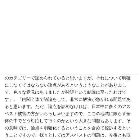
仙谷国家戦略担当大臣
―「私の方から、アスベスト訴訟の控訴に
ついて、昨夜の段階で、法務省に控訴手続をとるようにという指
示をしたという報告と、今、政府相手の訴訟が私の知る限り件数
で1万8,000件ぐらいあり、本省・法務省扱いが約2,000件弱ありま
すが、その中で政治的、社会的な対応が必要な訴訟があるのかど
うなのか、その日程管理等を含めた進行管理が、各省の大臣官房
でどのようになされているのか、なされていないのか、早急に調
べて官房長官まで御報告いただきたいとお願いいたしました」。
長妻厚生労働大臣
―「判決の中で、国の責任というのは概ね３つ
のカテゴリーで認められていると思いますが、それについて明確
にしなくてはならない論点があるというようなことがありまし
て、色々な意見はありましたが控訴という結論に至ったわけで
す」。「内閣全体で議論をして、非常に解決が急がれる問題であ
ると思います。ただ、論点を詰めなければ、日本中に多くのアス
ベスト被害の方がいらっしゃいますので、ここの地域に限らず全
体の中でどう対応して行くのかという大きな問題もあります。そ
の意味では、論点を明確化するということを含めて控訴するとい
うことですので、我々としてはアスベストの問題は、今後とも取