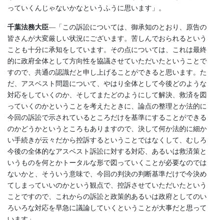
っていくんじゃないかなというふうに思います」。
千葉法務大臣
―「この訴訟については、御承知のとおり、原告の
皆さんが大変厳しい状況にございます。苦しんでおられるという
ことも十分に承知をしています。その点については、これは最終
的に政府全体として方向性を協議させていただいたということで
すので、共通の認識だと申し上げることができると思います。た
だ、アスベスト問題について、やはり全体として今後どのような
対応をしていくのか、そしてまたどのようにして解決、救済を図
っていくのかということを考えたときに、論点の整理とか法的に
今回の訴訟で示されているところだけを基準にすることができる
のかどうかというところもありますので、決して何か法的に細か
い手続きが云々だから控訴するということではなくして、むしろ
今後の全体的なアスベスト訴訟に対する対応、あるいは救済策と
いうものを何とかトータルな形で図っていくことが必要なのでは
ないかと、そういう意味で、今回の判決の判断基準だけで今決め
てしまっていいのかという観点で、控訴させていただいたという
ことですので、これからの訴訟と政策的あるいは政府としてのい
ろいろな対応を早急に議論していくということが大事だと思って
います」。