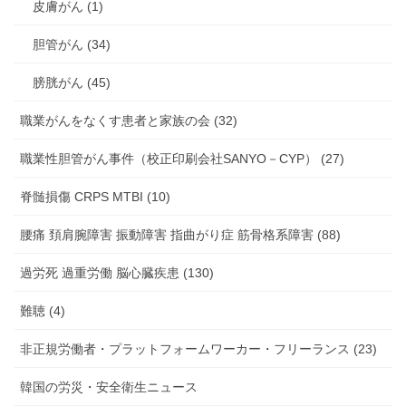
皮膚がん (1)
胆管がん (34)
膀胱がん (45)
職業がんをなくす患者と家族の会 (32)
職業性胆管がん事件（校正印刷会社SANYO－CYP） (27)
脊髄損傷 CRPS MTBI (10)
腰痛 頚肩腕障害 振動障害 指曲がり症 筋骨格系障害 (88)
過労死 過重労働 脳心臓疾患 (130)
難聴 (4)
非正規労働者・プラットフォームワーカー・フリーランス (23)
韓国の労災・安全衛生ニュース