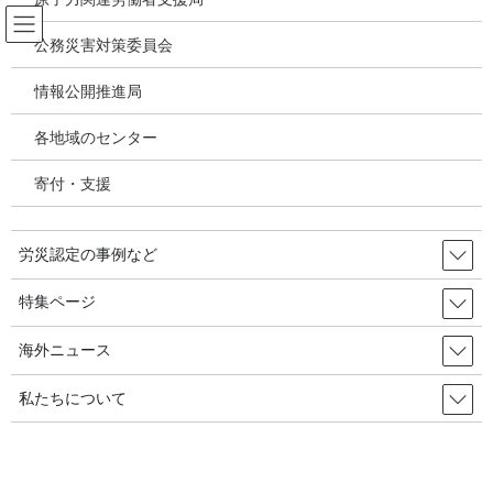
コ
ナ
ン
ビ
公務災害対策委員会
テ
ゲ
ン
ー
情報公開推進局
職業がん
ツ
シ
へ
ョ
各地域のセンター
ス
ン
HOME
職業がん
キ
に
職業がんをなくそう通信12／第７回職業がんをなくそう集会 in 大阪＆総会
寄付・支援
ッ
移
プ
動
2018年7月27日
/ 最終更新日時 :
2020年10月9日
労災認定の事例など
職業がん
特集ページ
職業がんをなくそう通信12／第７
回職業がんをなくそう集会 in 大阪
海外ニュース
＆総会
私たちについて
2018年7月27日