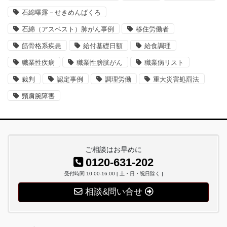
石綿曝露－せきめんばくろ
石綿（アスベスト）肺がん事例
移住労働者
筋骨格系疾患
給付基礎日額
給食調理
職業性疾病
職業性膀胱がん
職業病リスト
裁判
認定事例
調理労働
重大災害処罰法
頸肩腕障害
ご相談はお早めに
0120-631-202
受付時間 10:00-16:00 [ 土・日・祝日除く ]
相談&問い合せ