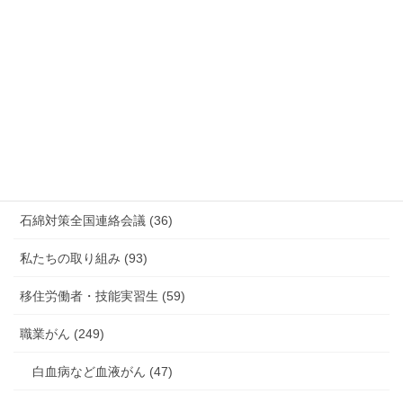
放射線被ばく労働 原発作業 除染作業 (48)
新型コロナウィルス感染症・各種感染症 (179)
有害化学物質 有機溶剤 感染症 (184)
未分類 (4)
海外安全衛生情報 (94)
石綿対策全国連絡会議 (36)
私たちの取り組み (93)
移住労働者・技能実習生 (59)
職業がん (249)
白血病など血液がん (47)