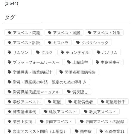
(1,544)
タグ
アスベスト問題
アスベスト国賠
アスベスト対策
アスベスト訴訟
カスハラ
クボタショック
サムソン
タルク
チョンテイル
パノリム
プラットフォームワーカー
上肢障害
中皮腫事例
労働災害・職業病統計
労働者死傷病報告
労災・職業病の申請・認定のための手引き
労災職業病認定マニュアル
労災隠し
学校アスベスト
宅配
宅配労働者
宅配運転手
審査請求事例
建設アスベスト
教員アスベスト
業務上疾病
泉南アスベスト
泉南アスベストの記録
泉南アスベスト国賠（工場型）
熱中症
石綿作業11