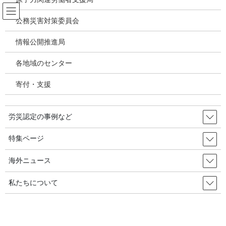
コ
ナ
ン
ビ
公務災害対策委員会
テ
ゲ
ン
ー
情報公開推進局
非正規労働者・プラットフォームワ
ツ
シ
ーカー・フリーランス
へ
ョ
各地域のセンター
ス
ン
キ
に
寄付・支援
HOME
非正規労働者・プラットフォームワーカー・フリーランス
ッ
移
プラットフォーム労働者：理事会が労働条件改善のための新ルールに関する合意
プ
動
を確認,2024年3月11日 欧州理事会（European Council）
労災認定の事例など
2024年6月15日
/ 最終更新日時 :
2024年7月23日
特集ページ
非正規労働者・プラットフォームワーカー・フリーランス
プラットフォーム労働者：理事会
海外ニュース
が労働条件改善のための新ルール
私たちについて
に関する合意を確認,2024年3月11
日 欧州理事会（European