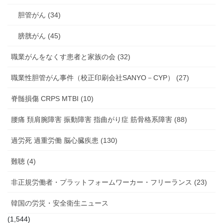
胆管がん (34)
膀胱がん (45)
職業がんをなくす患者と家族の会 (32)
職業性胆管がん事件（校正印刷会社SANYO－CYP） (27)
脊髄損傷 CRPS MTBI (10)
腰痛 頚肩腕障害 振動障害 指曲がり症 筋骨格系障害 (88)
過労死 過重労働 脳心臓疾患 (130)
難聴 (4)
非正規労働者・プラットフォームワーカー・フリーランス (23)
韓国の労災・安全衛生ニュース
(1,544)