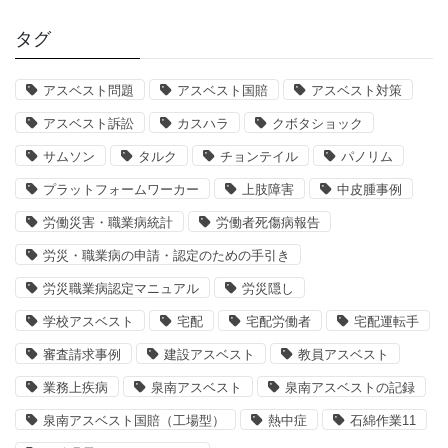
タグ
アスベスト問題
アスベスト国賠
アスベスト対策
アスベスト訴訟
カスハラ
クボタショック
サムソン
タルク
チョンテイル
パノリム
プラットフォームワーカー
上肢障害
中皮腫事例
労働災害・職業病統計
労働者死傷病報告
労災・職業病の申請・認定のための手引き
労災職業病認定マニュアル
労災隠し
学校アスベスト
宅配
宅配労働者
宅配運転手
審査請求事例
建設アスベスト
教員アスベスト
業務上疾病
泉南アスベスト
泉南アスベストの記録
泉南アスベスト国賠（工場型）
熱中症
石綿作業11