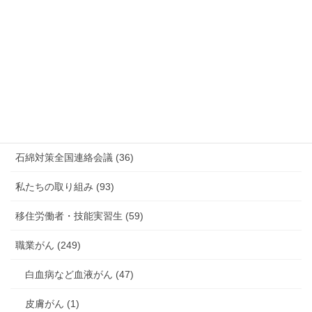
放射線被ばく労働 原発作業 除染作業 (48)
新型コロナウィルス感染症・各種感染症 (179)
有害化学物質 有機溶剤 感染症 (184)
未分類 (4)
海外安全衛生情報 (94)
石綿対策全国連絡会議 (36)
私たちの取り組み (93)
移住労働者・技能実習生 (59)
職業がん (249)
白血病など血液がん (47)
皮膚がん (1)