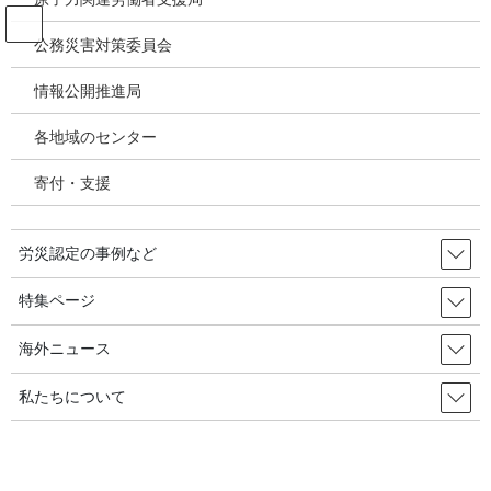
コ
ナ
ン
ビ
公務災害対策委員会
テ
ゲ
ン
ー
情報公開推進局
パワハラ いじめ うつ病 精神疾患
ツ
シ
へ
ョ
各地域のセンター
ス
ン
HOME
パワハラ いじめ うつ病 精神疾患
キ
に
職場内いじめが二倍以上増えても、過料賦課は１.３％／韓国の労災・安全衛生
寄付・支援
ッ
移
2024年07月14日
プ
動
労災認定の事例など
2024年2月17日
/ 最終更新日時 :
2024年7月16日
パワハラ いじめ うつ病 精神疾患
特集ページ
職場内いじめが二倍以上増えて
海外ニュース
も、過料賦課は１.３％／韓国の労
私たちについて
災・安全衛生2024年07月14日