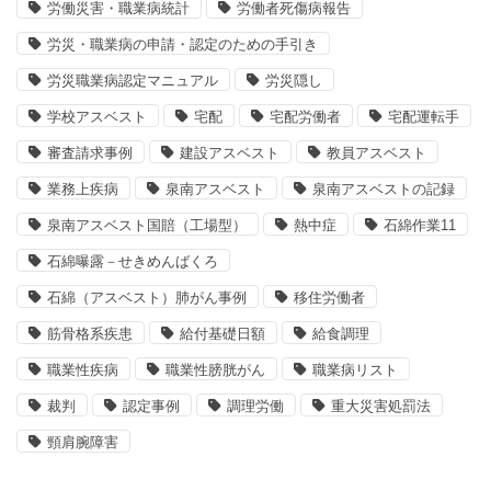
労働災害・職業病統計
労働者死傷病報告
労災・職業病の申請・認定のための手引き
労災職業病認定マニュアル
労災隠し
学校アスベスト
宅配
宅配労働者
宅配運転手
審査請求事例
建設アスベスト
教員アスベスト
業務上疾病
泉南アスベスト
泉南アスベストの記録
泉南アスベスト国賠（工場型）
熱中症
石綿作業11
石綿曝露－せきめんばくろ
石綿（アスベスト）肺がん事例
移住労働者
筋骨格系疾患
給付基礎日額
給食調理
職業性疾病
職業性膀胱がん
職業病リスト
裁判
認定事例
調理労働
重大災害処罰法
頸肩腕障害