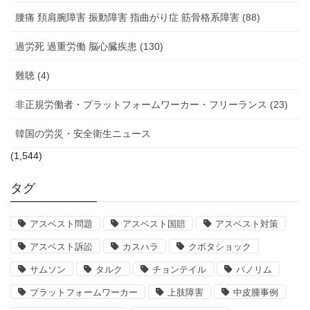
腰痛 頚肩腕障害 振動障害 指曲がり症 筋骨格系障害 (88)
過労死 過重労働 脳心臓疾患 (130)
難聴 (4)
非正規労働者・プラットフォームワーカー・フリーランス (23)
韓国の労災・安全衛生ニュース
(1,544)
タグ
アスベスト問題
アスベスト国賠
アスベスト対策
アスベスト訴訟
カスハラ
クボタショック
サムソン
タルク
チョンテイル
パノリム
プラットフォームワーカー
上肢障害
中皮腫事例