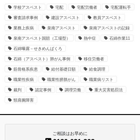
学校アスベスト
宅配
宅配労働者
宅配運転手
審査請求事例
建設アスベスト
教員アスベスト
業務上疾病
泉南アスベスト
泉南アスベストの記録
泉南アスベスト国賠（工場型）
熱中症
石綿作業11
石綿曝露－せきめんばくろ
石綿（アスベスト）肺がん事例
移住労働者
筋骨格系疾患
給付基礎日額
給食調理
職業性疾病
職業性膀胱がん
職業病リスト
裁判
認定事例
調理労働
重大災害処罰法
頸肩腕障害
ご相談はお早めに