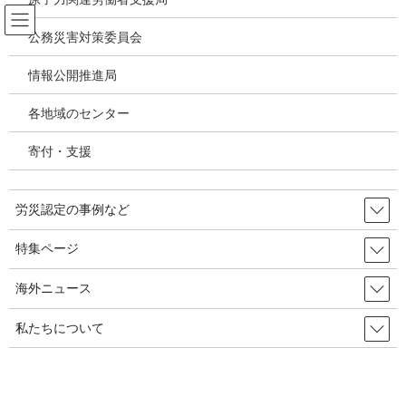
コ
ナ
ン
ビ
公務災害対策委員会
テ
ゲ
ン
ー
情報公開推進局
韓国の労災・安全衛生ニュース
ツ
シ
へ
ョ
各地域のセンター
ス
ン
HOME
韓国の労災・安全衛生ニュース
キ
に
大気温度→体感温度･･･事業場の熱中症予防基準が変わる／韓国の労災・安全衛
寄付・支援
ッ
移
生 2024年05月22日
プ
動
労災認定の事例など
2024年2月15日
/ 最終更新日時 :
2024年5月23日
韓国の労災・安全衛生ニュース
特集ページ
大気温度→体感温度･･･事業場の熱
海外ニュース
中症予防基準が変わる／韓国の労
私たちについて
災・安全衛生 2024年05月22日