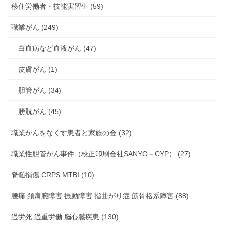
移住労働者・技能実習生 (59)
職業がん (249)
白血病など血液がん (47)
皮膚がん (1)
胆管がん (34)
膀胱がん (45)
職業がんをなくす患者と家族の会 (32)
職業性胆管がん事件（校正印刷会社SANYO－CYP） (27)
脊髄損傷 CRPS MTBI (10)
腰痛 頚肩腕障害 振動障害 指曲がり症 筋骨格系障害 (88)
過労死 過重労働 脳心臓疾患 (130)