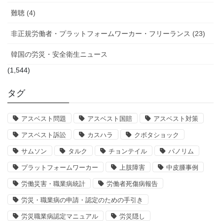
難聴 (4)
非正規労働者・プラットフォームワーカー・フリーランス (23)
韓国の労災・安全衛生ニュース
(1,544)
タグ
アスベスト問題
アスベスト国賠
アスベスト対策
アスベスト訴訟
カスハラ
クボタショック
サムソン
タルク
チョンテイル
パノリム
プラットフォームワーカー
上肢障害
中皮腫事例
労働災害・職業病統計
労働者死傷病報告
労災・職業病の申請・認定のための手引き
労災職業病認定マニュアル
労災隠し