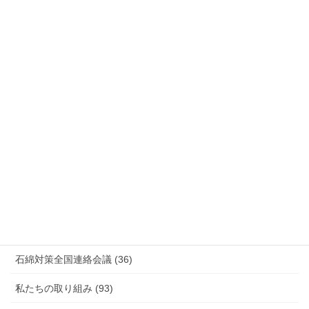
国際連帯 (159)
安全衛生 (92)
情報公開・法令通達・事務連絡・指針 (244)
放射線被ばく労働 原発作業 除染作業 (48)
新型コロナウィルス感染症・各種感染症 (179)
有害化学物質 有機溶剤 感染症 (184)
未分類 (4)
海外安全衛生情報 (94)
石綿対策全国連絡会議 (36)
私たちの取り組み (93)