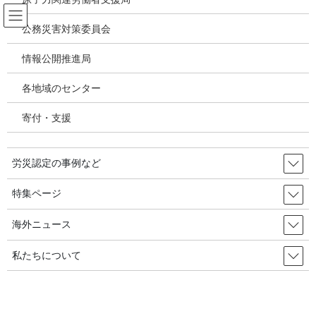
コ
ナ
ン
ビ
公務災害対策委員会
テ
ゲ
ン
ー
情報公開推進局
アスベスト関連疾患・じん肺
ツ
シ
へ
ョ
各地域のセンター
ス
ン
HOME
アスベスト関連疾患・じん肺
キ
に
全国安全センターの厚生労働省交渉（2021.7.20）：労働安全衛生・労災職業病に
寄付・支援
ッ
移
関する要望書
プ
動
労災認定の事例など
2021年8月26日
/ 最終更新日時 :
2021年8月26日
アスベスト関連疾患・じん肺
特集ページ
全国安全センターの厚生労働省交
海外ニュース
渉（2021.7.20）：労働安全衛生・労
私たちについて
災職業病に関する要望書