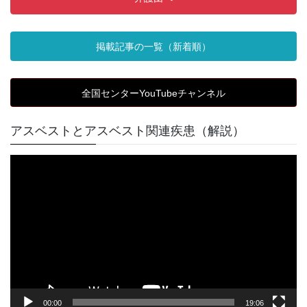
掲載記事の一覧（新着順）
全国センターYouTubeチャンネル
アスベストとアスベスト関連疾患（解説）
動
画
プ
レ
ー
ヤ
ー
00:00
19:06