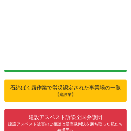
情報公開推進局
厚生労働省の通達など
石綿ばく露作業で労災認定された事業場の一覧
【製造業など】建設業以外・船員保険
石綿ばく露作業で労災認定された事業場の一覧
【建設業】
建設アスベスト訴訟全国弁護団
建設アスベスト被害のご相談は最高裁判決を勝ち取った私たち
弁護団へ