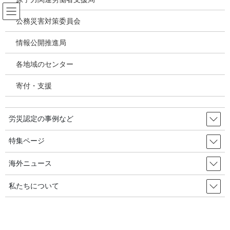
コ
ナ
ン
ビ
公務災害対策委員会
テ
ゲ
ン
ー
情報公開推進局
新型コロナウィルス感染症・各種感
ツ
シ
染症
へ
ョ
各地域のセンター
ス
ン
キ
に
寄付・支援
HOME
新型コロナウィルス感染症・各種感染症
ッ
移
全国安全センターの厚生労働省交渉（2021.7.20）：B.1. 新型コロナウイルス感
プ
動
染症の労災について
労災認定の事例など
2021年8月26日
/ 最終更新日時 :
2021年9月1日
特集ページ
新型コロナウィルス感染症・各種感染症
全国安全センターの厚生労働省交
海外ニュース
渉（2021.7.20）：B.1. 新型コロナ
私たちについて
ウイルス感染症の労災について