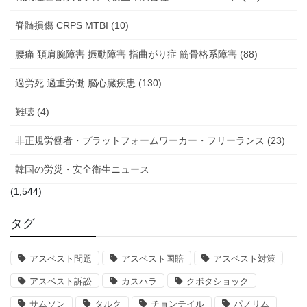
脊髄損傷 CRPS MTBI (10)
腰痛 頚肩腕障害 振動障害 指曲がり症 筋骨格系障害 (88)
過労死 過重労働 脳心臓疾患 (130)
難聴 (4)
非正規労働者・プラットフォームワーカー・フリーランス (23)
韓国の労災・安全衛生ニュース
(1,544)
タグ
アスベスト問題
アスベスト国賠
アスベスト対策
アスベスト訴訟
カスハラ
クボタショック
サムソン
タルク
チョンテイル
パノリム