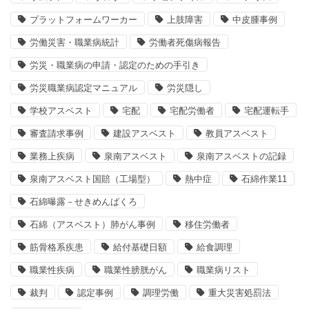
プラットフォームワーカー
上肢障害
中皮腫事例
労働災害・職業病統計
労働者死傷病報告
労災・職業病の申請・認定のための手引き
労災職業病認定マニュアル
労災隠し
学校アスベスト
宅配
宅配労働者
宅配運転手
審査請求事例
建設アスベスト
教員アスベスト
業務上疾病
泉南アスベスト
泉南アスベストの記録
泉南アスベスト国賠（工場型）
熱中症
石綿作業11
石綿曝露－せきめんばくろ
石綿（アスベスト）肺がん事例
移住労働者
筋骨格系疾患
給付基礎日額
給食調理
職業性疾病
職業性膀胱がん
職業病リスト
裁判
認定事例
調理労働
重大災害処罰法