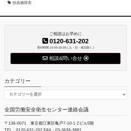
頸肩腕障害
ご相談はお早めに
0120-631-202
受付時間 10:00-16:00 [ 土・日・祝日除く ]
相談&問い合せ
カテゴリー
カ
テ
ゴ
全国労働安全衛生センター連絡会議
リ
ー
〒136-0071 東京都江東区亀戸7-10-1 Zビル5階
TEL：0120-631-202 FAX：03-3636-3881