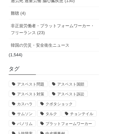
過労死 過重労働 脳心臓疾患 (130)
難聴 (4)
非正規労働者・プラットフォームワーカー・
フリーランス (23)
韓国の労災・安全衛生ニュース
(1,544)
タグ
アスベスト問題
アスベスト国賠
アスベスト対策
アスベスト訴訟
カスハラ
クボタショック
サムソン
タルク
チョンテイル
パノリム
プラットフォームワーカー
上肢障害
中皮腫事例