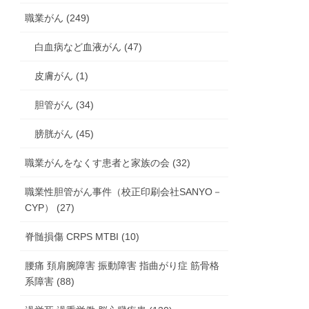
職業がん (249)
白血病など血液がん (47)
皮膚がん (1)
胆管がん (34)
膀胱がん (45)
職業がんをなくす患者と家族の会 (32)
職業性胆管がん事件（校正印刷会社SANYO－
CYP） (27)
脊髄損傷 CRPS MTBI (10)
腰痛 頚肩腕障害 振動障害 指曲がり症 筋骨格
系障害 (88)