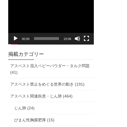
画
プ
レ
ー
ヤ
00:00
19:06
ー
掲載カテゴリー
アスベスト混入ベビーパウダー・タルク問題
(41)
アスベスト禁止をめぐる世界の動き (191)
アスベスト関連疾患・じん肺 (464)
じん肺 (24)
びまん性胸膜肥厚 (15)