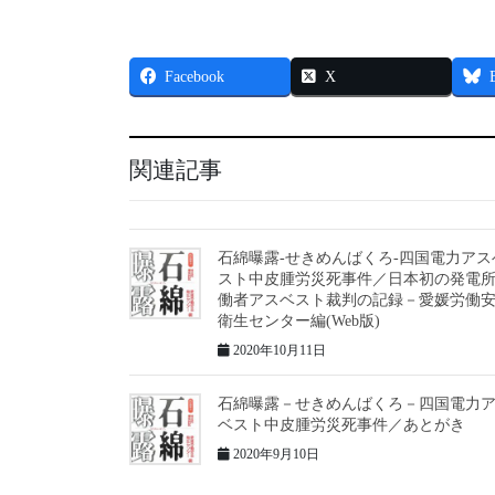
Facebook
X
関連記事
石綿曝露-せきめんばくろ-四国電力アス
スト中皮腫労災死事件／日本初の発電
働者アスベスト裁判の記録－愛媛労働
衛生センター編(Web版)
2020年10月11日
石綿曝露－せきめんばくろ－四国電力
ベスト中皮腫労災死事件／あとがき
2020年9月10日