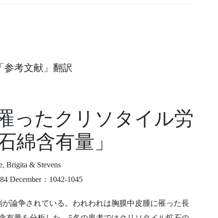
「参考文献」翻訳
罹ったクリソタイル労
石綿含有量」
, Brigita & Stevens
 1984 December：1042-1045
割が論争されている。われわれは胸膜中皮腫に罹った長
含有量を分析した。5名の患者ではクリソタイル鉱石の