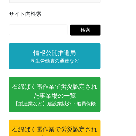
サイト内検索
情報公開推進局
厚生労働省の通達など
石綿ばく露作業で労災認定され
た事業場の一覧
【製造業など】建設業以外・船員保険
石綿ばく露作業で労災認定され