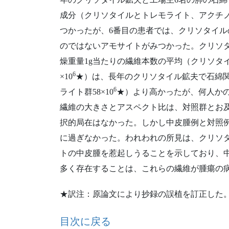
成分（クリソタイルとトレモライト、アクチ
つかったが、6番目の患者では、クリソタイ
のではないアモサイトがみつかった。クリソ
燥重量1g当たりの繊維本数の平均（クリソタイル（
6
×10
★）は、長年のクリソタイル鉱夫で石綿関
6
ライト群58×10
★）より高かったが、何人か
繊維の大きさとアスペクト比は、対照群とお
択的局在はなかった。しかし中皮腫例と対照例の
に過ぎなかった。われわれの所見は、クリソ
トの中皮腫を惹起しうることを示しており、
多く存在することは、これらの繊維が腫瘍の
★訳注：原論文により抄録の誤植を訂正した
目次に戻る