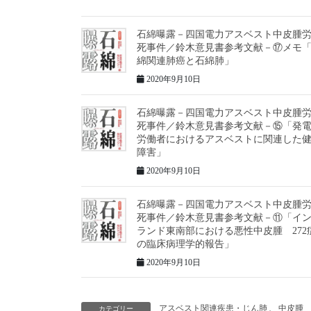
石綿曝露－四国電力アスベスト中皮腫
死事件／鈴木意見書参考文献－⑰メモ
綿関連肺癌と石綿肺」
2020年9月10日
石綿曝露－四国電力アスベスト中皮腫
死事件／鈴木意見書参考文献－⑮「発
労働者におけるアスベストに関連した
障害」
2020年9月10日
石綿曝露－四国電力アスベスト中皮腫
死事件／鈴木意見書参考文献－⑪「イ
ランド東南部における悪性中皮腫 272
の臨床病理学的報告」
2020年9月10日
アスベスト関連疾患・じん肺
、
中皮腫
カテゴリー