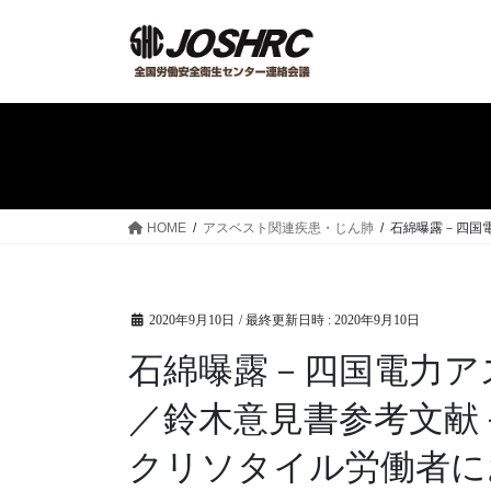
コ
ナ
ン
ビ
テ
ゲ
ン
ー
ツ
シ
へ
ョ
ス
ン
キ
に
ッ
移
HOME
アスベスト関連疾患・じん肺
石綿曝露－四国
プ
動
2020年9月10日
/ 最終更新日時 :
2020年9月10日
石綿曝露－四国電力ア
／鈴木意見書参考文献
クリソタイル労働者に