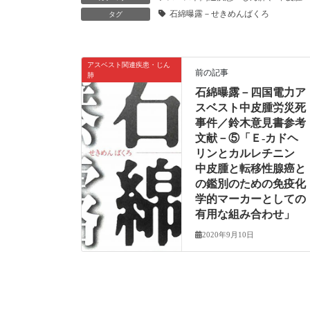
石綿曝露－せきめんばくろ
タグ
アスベスト関連疾患・じん
前の記事
肺
石綿曝露－四国電力ア
スベスト中皮腫労災死
事件／鈴木意見書参考
文献－⑤「Ｅ-カドヘ
リンとカルレチニン
中皮腫と転移性腺癌と
の鑑別のための免疫化
学的マーカーとしての
有用な組み合わせ」
2020年9月10日