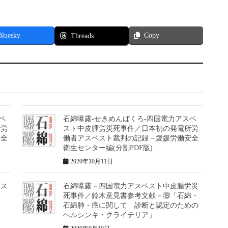
Bluesky
Copy
Threads
ベ
石綿曝露-せきめんばくろ-四国電力アスベ
所労
スト中皮腫労災死事件／日本初の発電所労
安全
働者アスベスト裁判の記録－愛媛労働安全
衛生センター編(分割PDF版)
2020年10月11日
アス
石綿曝露－四国電力アスベスト中皮腫労災
死事件／鈴木意見書参考文献－⑱「石綿・
石綿肺・癌に関して 診断と認定のための
ヘルシンキ・クライテリア」