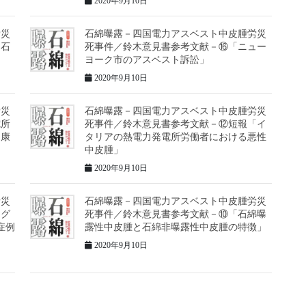
2020年9月10日
労災
石綿曝露－四国電力アスベスト中皮腫労災
「石
死事件／鈴木意見書参考文献－⑯「ニュー
ヨーク市のアスベスト訴訟」
2020年9月10日
労災
石綿曝露－四国電力アスベスト中皮腫労災
電所
死事件／鈴木意見書参考文献－⑫短報「イ
健康
タリアの熱電力発電所労働者における悪性
中皮腫」
2020年9月10日
労災
石綿曝露－四国電力アスベスト中皮腫労災
ング
死事件／鈴木意見書参考文献－⑩「石綿曝
症例
露性中皮腫と石綿非曝露性中皮腫の特徴」
2020年9月10日