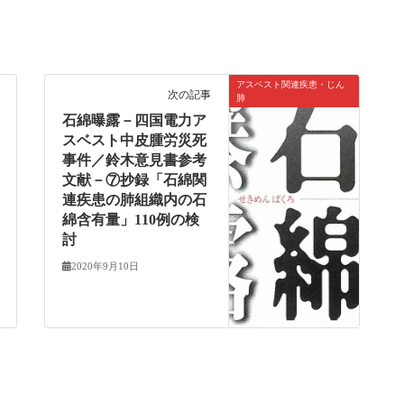
アスベスト関連疾患・じん
次の記事
肺
石綿曝露－四国電力ア
スベスト中皮腫労災死
事件／鈴木意見書参考
文献－⑦抄録「石綿関
連疾患の肺組織内の石
綿含有量」110例の検
討
2020年9月10日