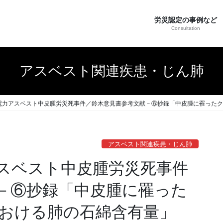
労災認定の事例など
Consultation
アスベスト関連疾患・じん肺
電力アスベスト中皮腫労災死事件／鈴木意見書参考文献－⑥抄録「中皮腫に罹ったク
アスベスト関連疾患・じん肺
スベスト中皮腫労災死事件
－⑥抄録「中皮腫に罹った
おける肺の石綿含有量」