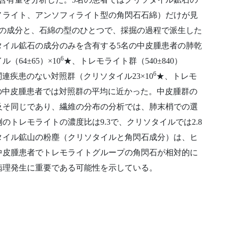
ノライト、アンソフィライト型の角閃石石綿）だけが見
ルの成分と、石綿の型のひとつで、採掘の過程で派生した
タイル鉱石の成分のみを含有する5名の中皮腫患者の肺乾
6
64±65）×10
★、トレモライト群（540±840）
6
連疾患のない対照群（クリソタイル23×10
★、トレモ
の中皮腫患者では対照群の平均に近かった。中皮腫群の
及そ同じであり、繊維の分布の分析では、肺末梢での選
トレモライトの濃度比は9.3で、クリソタイルでは2.8
タイル鉱山の粉塵（クリソタイルと角閃石成分）は、ヒ
中皮腫患者でトレモライトグループの角閃石が相対的に
病理発生に重要である可能性を示している。
。