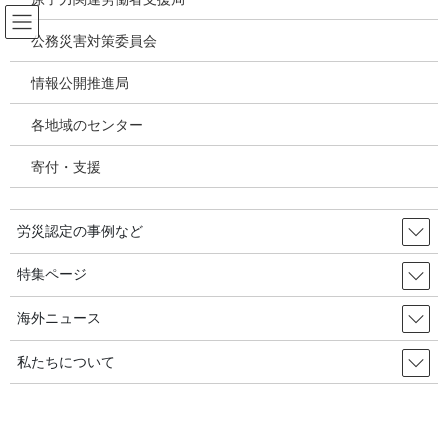
コ
ナ
ン
ビ
公務災害対策委員会
テ
ゲ
ン
ー
情報公開推進局
パワハラ いじめ うつ病 精神疾患
ツ
シ
へ
ョ
各地域のセンター
ス
ン
HOME
パワハラ いじめ うつ病 精神疾患
キ
に
脳・心臓疾患、精神障害（過労死・過労自殺を含む）の労災認定状況の分析
寄付・支援
ッ
移
（2018年度） 請求増加するも、認定率減少で認定も減少
プ
動
労災認定の事例など
2020年6月16日
/ 最終更新日時 :
2020年8月1日
パワハラ いじめ うつ病 精神疾患
特集ページ
脳・心臓疾患、精神障害（過労死・
海外ニュース
過労自殺を含む）の労災認定状況
私たちについて
の分析（2018年度） 請求増加する
も、認定率減少で認定も減少