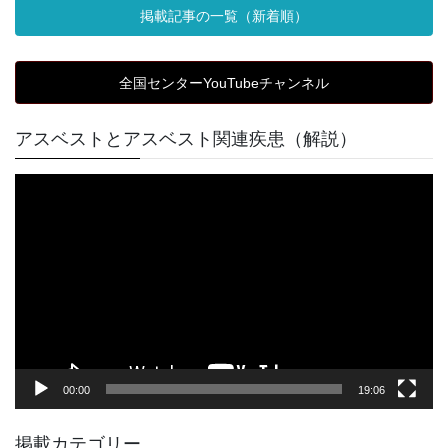
掲載記事の一覧（新着順）
全国センターYouTubeチャンネル
アスベストとアスベスト関連疾患（解説）
動
画
プ
レ
ー
ヤ
ー
00:00
19:06
掲載カテゴリー