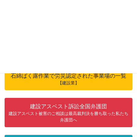
情報公開推進局
厚生労働省の通達など
石綿ばく露作業で労災認定された事業場の一覧
【製造業など】建設業以外・船員保険
石綿ばく露作業で労災認定された事業場の一覧
【建設業】
建設アスベスト訴訟全国弁護団
建設アスベスト被害のご相談は最高裁判決を勝ち取った私たち
弁護団へ