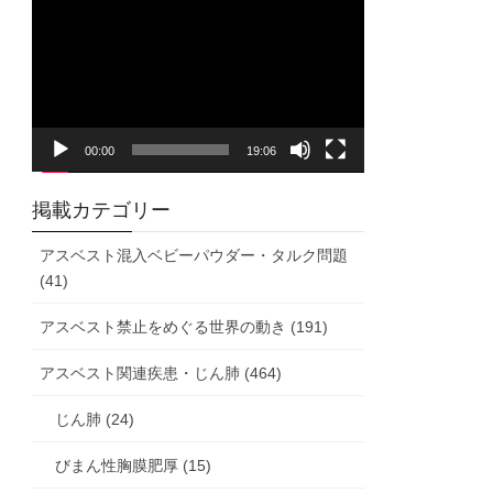
画
プ
レ
ー
ヤ
00:00
19:06
ー
掲載カテゴリー
アスベスト混入ベビーパウダー・タルク問題
(41)
アスベスト禁止をめぐる世界の動き (191)
アスベスト関連疾患・じん肺 (464)
じん肺 (24)
びまん性胸膜肥厚 (15)