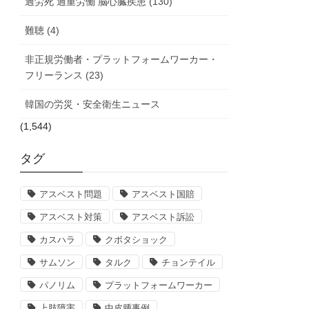
過労死 過重労働 脳心臓疾患 (130)
難聴 (4)
非正規労働者・プラットフォームワーカー・
フリーランス (23)
韓国の労災・安全衛生ニュース
(1,544)
タグ
アスベスト問題
アスベスト国賠
アスベスト対策
アスベスト訴訟
カスハラ
クボタショック
サムソン
タルク
チョンテイル
パノリム
プラットフォームワーカー
上肢障害
中皮腫事例