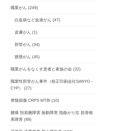
職業がん (249)
白血病など血液がん (47)
皮膚がん (1)
胆管がん (34)
膀胱がん (45)
職業がんをなくす患者と家族の会 (32)
職業性胆管がん事件（校正印刷会社SANYO－
CYP） (27)
脊髄損傷 CRPS MTBI (10)
腰痛 頚肩腕障害 振動障害 指曲がり症 筋骨格
系障害 (88)