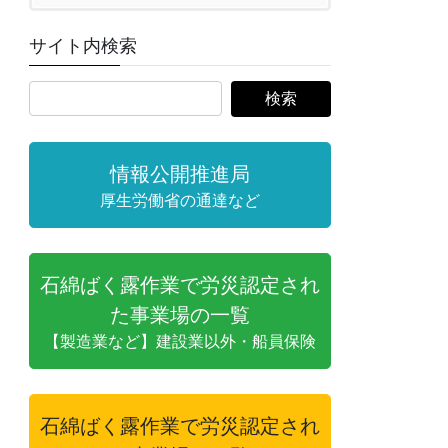
サイト内検索
情報公開推進局
厚生労働省の通達など
石綿ばく露作業で労災認定され
た事業場の一覧
【製造業など】建設業以外・船員保険
石綿ばく露作業で労災認定され