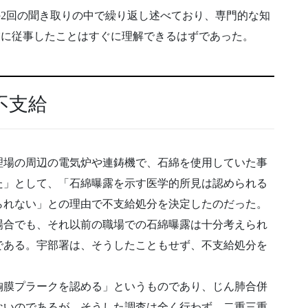
2回の聞き取りの中で繰り返し述べており、専門的な知
業に従事したことはすぐに理解できるはずであった。
不支給
理場の周辺の電気炉や連鋳機で、石綿を使用していた事
た」として、「石綿曝露を示す医学的所見は認められる
られない」との理由で不支給処分を決定したのだった。
場合でも、それ以前の職場での石綿曝露は十分考えられ
である。宇部署は、そうしたこともせず、不支給処分を
胸膜プラークを認める」というものであり、じん肺合併
ないのであるが、そうした調査は全く行わず、二重三重