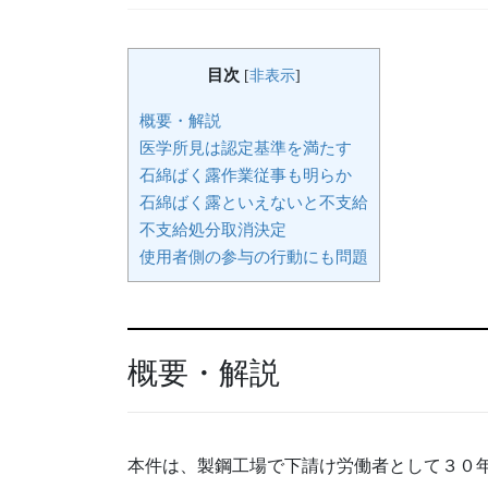
目次
[
非表示
]
概要・解説
医学所見は認定基準を満たす
石綿ばく露作業従事も明らか
石綿ばく露といえないと不支給
不支給処分取消決定
使用者側の参与の行動にも問題
概要・解説
本件は、製鋼工場で下請け労働者として３０