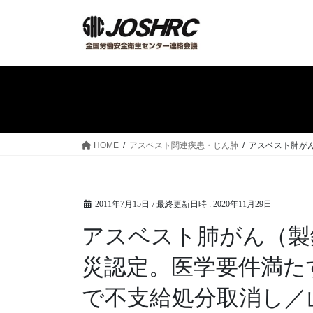
コ
ナ
ン
ビ
テ
ゲ
ン
ー
ツ
シ
へ
ョ
ス
ン
キ
に
ッ
移
HOME
アスベスト関連疾患・じん肺
アスベスト肺が
プ
動
2011年7月15日
/ 最終更新日時 :
2020年11月29日
アスベスト肺がん（製
災認定。医学要件満た
で不支給処分取消し／