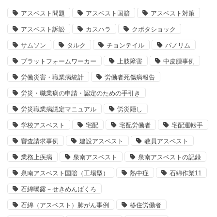
アスベスト問題
アスベスト国賠
アスベスト対策
アスベスト訴訟
カスハラ
クボタショック
サムソン
タルク
チョンテイル
パノリム
プラットフォームワーカー
上肢障害
中皮腫事例
労働災害・職業病統計
労働者死傷病報告
労災・職業病の申請・認定のための手引き
労災職業病認定マニュアル
労災隠し
学校アスベスト
宅配
宅配労働者
宅配運転手
審査請求事例
建設アスベスト
教員アスベスト
業務上疾病
泉南アスベスト
泉南アスベストの記録
泉南アスベスト国賠（工場型）
熱中症
石綿作業11
石綿曝露－せきめんばくろ
石綿（アスベスト）肺がん事例
移住労働者