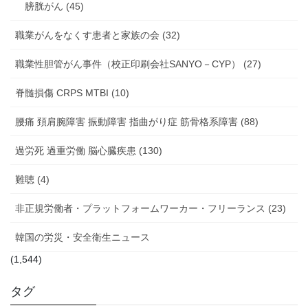
膀胱がん (45)
職業がんをなくす患者と家族の会 (32)
職業性胆管がん事件（校正印刷会社SANYO－CYP） (27)
脊髄損傷 CRPS MTBI (10)
腰痛 頚肩腕障害 振動障害 指曲がり症 筋骨格系障害 (88)
過労死 過重労働 脳心臓疾患 (130)
難聴 (4)
非正規労働者・プラットフォームワーカー・フリーランス (23)
韓国の労災・安全衛生ニュース
(1,544)
タグ