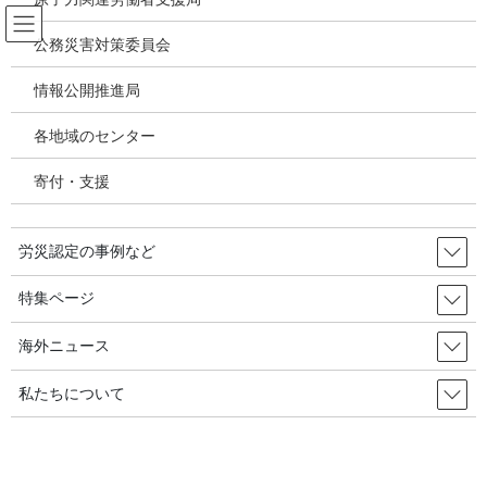
コ
ナ
ン
ビ
公務災害対策委員会
テ
ゲ
ン
ー
情報公開推進局
アスベスト混入ベビーパウダー・タ
ツ
シ
ルク問題
へ
ョ
各地域のセンター
ス
ン
キ
に
寄付・支援
HOME
アスベスト混入ベビーパウダー・タルク問題
ッ
移
タルク含有化粧品中のアスベストの検出及び同定のための検査方法：撤回／US
プ
動
Federal Register, Volume 90, Issue 227, 2025.11.28
労災認定の事例など
2026年1月15日
/ 最終更新日時 :
2026年2月2日
特集ページ
アスベスト混入ベビーパウダー・タルク問題
タルク含有化粧品中のアスベスト
海外ニュース
の検出及び同定のための検査方
私たちについて
法：撤回／US Federal Register,
Volume 90, Issue 227, 2025.11.28