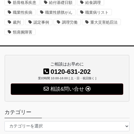
筋骨格系疾患
給付基礎日額
給食調理
職業性疾病
職業性膀胱がん
職業病リスト
裁判
認定事例
調理労働
重大災害処罰法
頸肩腕障害
ご相談はお早めに
0120-631-202
受付時間 10:00-16:00 [ 土・日・祝日除く ]
相談&問い合せ
カテゴリー
カ
テ