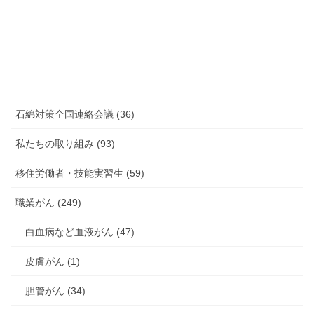
有害化学物質 有機溶剤 感染症 (184)
未分類 (4)
海外安全衛生情報 (94)
石綿対策全国連絡会議 (36)
私たちの取り組み (93)
移住労働者・技能実習生 (59)
職業がん (249)
白血病など血液がん (47)
皮膚がん (1)
胆管がん (34)