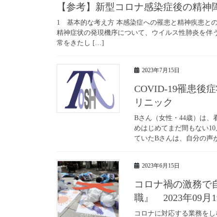
【参考】新型コロナ感染症後の精神
1 基本的な考え方 本感染症への罹患と精神疾患と
精神症状の発現機序について、ウイルス性肺炎を伴
常をきたし […]
2023年7月15日
COVID-19罹
リニック
Bさん（女性・44歳）は
めはじめてまだ間もない1
ていたBさんは、自分の声が
2023年6月15日
コロナ禍の激務で
職』 2023年09
コロナに対応する業務をし