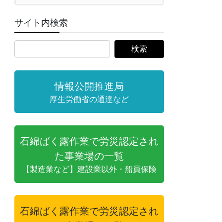
サイト内検索
情報公開推進局
厚生労働省の通達など
石綿ばく露作業で労災認定され
た事業場の一覧
【製造業など】建設業以外・船員保険
石綿ばく露作業で労災認定され