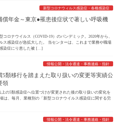
新型コロナウィルス感染症・各種感染症
補償年金～東京●罹患後症状で著しい呼吸機
型コロナウイルス（COVID-19）のパンデミック。2020年から、
ルス感染症が急拡大した。 当センターは、これまで業務や職場
染症にり患した被 […]
情報公開・法令通達・事務連絡・指針
償5類移行を踏まえた取り扱いの変更等実績公
要領
症法上の5類感染症へ位置づけが変更された後の取り扱いの変化を
働省は、毎月、業種別の「新型コロナウイルス感染症に関する労
情報公開・法令通達・事務連絡・指針