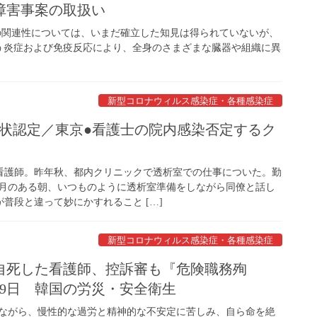
障害事案の取扱い
の関連性については、いまだ確立した知見は得られていないが、
う炎症および免疫反応により、全身のさまざまな臓器や組織に異
新型コロナウィルス感染症・各種感染症
患後症状認定／東京●看護士の院内感染否定するク
、看護師。昨年秋、都内クリニックで透析室での仕事についた。勤
0月のある朝、いつものように透析室準備をしながら同僚と話し
普段と違って妙にかすれること […]
新型コロナウィルス感染症・各種感染症
自死した看護師、控訴審も『危険職務殉
月19日 韓国の労災・安全衛生
ながら、慢性的な過労と精神的な不安定に苦しみ、自ら命を絶