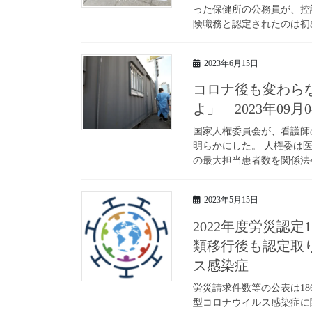
った保健所の公務員が、控
険職務と認定されたのは初
2023年6月15日
コロナ後も変わらな
よ」 2023年09
国家人権委員会が、看護師
明らかにした。 人権委は
の最大担当患者数を関係法令
2023年5月15日
2022年度労災認定
類移行後も認定取
ス感染症
労災請求件数等の公表は186
型コロナウイルス感染症に関