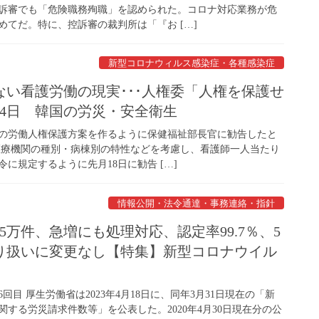
訴審でも「危険職務殉職」を認められた。コロナ対応業務が危
めてだ。特に、控訴審の裁判所は「『お […]
新型コロナウィルス感染症・各種感染症
い看護労働の現実･･･人権委「人権を保護せ
月04日 韓国の労災・安全衛生
の労働人権保護方案を作るように保健福祉部長官に勧告したと
医療機関の種別・病棟別の特性などを考慮し、看護師一人当たり
に規定するように先月18日に勧告 […]
情報公開・法令通達・事務連絡・指針
15万件、急増にも処理対応、認定率99.7％、5
り扱いに変更なし【特集】新型コロナウイル
回目 厚生労働省は2023年4月18日に、同年3月31日現在の「新
する労災請求件数等」を公表した。2020年4月30日現在分の公