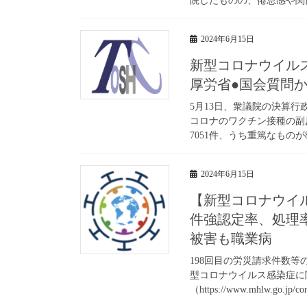
院したものの、倦怠感や関節
2024年6月15日
新型コロナウイル
厚労省●国会質問か
5月13日、衆議院の決算
コロナのワクチン接種の副反
7051件、うち重篤なものが8,
2024年6月15日
【新型コロナウイル
件強認定率、処理
被害も職業病
198回目の労災請求件数等の
型コロナウイルス感染症に
（https://www.mhlw.go.jp/co