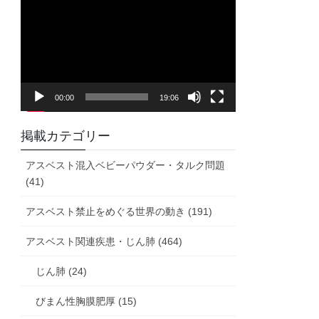
画
プ
レ
ー
ヤ
00:00
19:06
ー
掲載カテゴリー
アスベスト混入ベビーパウダー・タルク問題
(41)
アスベスト禁止をめぐる世界の動き (191)
アスベスト関連疾患・じん肺 (464)
じん肺 (24)
びまん性胸膜肥厚 (15)