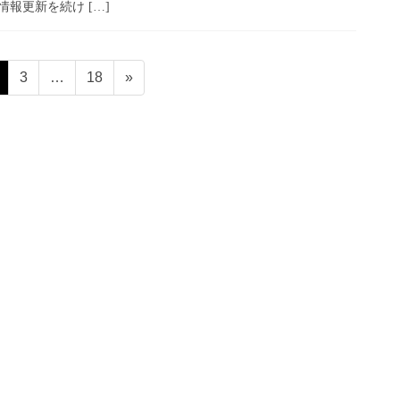
報更新を続け […]
固
固
固
3
…
18
»
定
定
定
ペ
ペ
ペ
ー
ー
ー
ジ
ジ
ジ