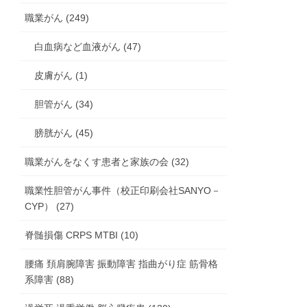
職業がん (249)
白血病など血液がん (47)
皮膚がん (1)
胆管がん (34)
膀胱がん (45)
職業がんをなくす患者と家族の会 (32)
職業性胆管がん事件（校正印刷会社SANYO－
CYP） (27)
脊髄損傷 CRPS MTBI (10)
腰痛 頚肩腕障害 振動障害 指曲がり症 筋骨格
系障害 (88)