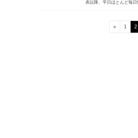
表以降、平日ほとんど毎日情
投
固
«
1
2
稿
定
ペ
の
ー
ペ
ジ
ー
ジ
送
り