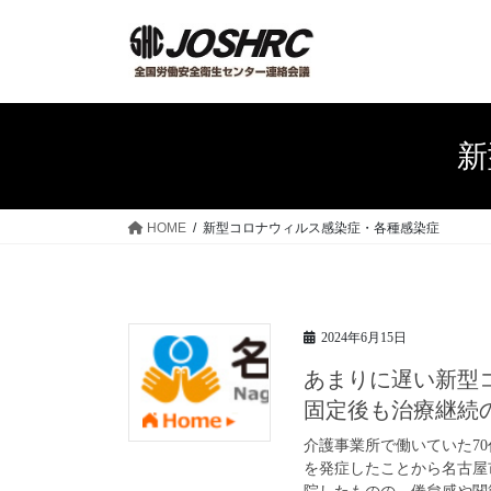
コ
ナ
ン
ビ
テ
ゲ
ン
ー
ツ
シ
へ
ョ
新
ス
ン
キ
に
ッ
移
HOME
新型コロナウィルス感染症・各種感染症
プ
動
2024年6月15日
あまりに遅い新型
固定後も治療継続
介護事業所で働いていた70
を発症したことから名古屋