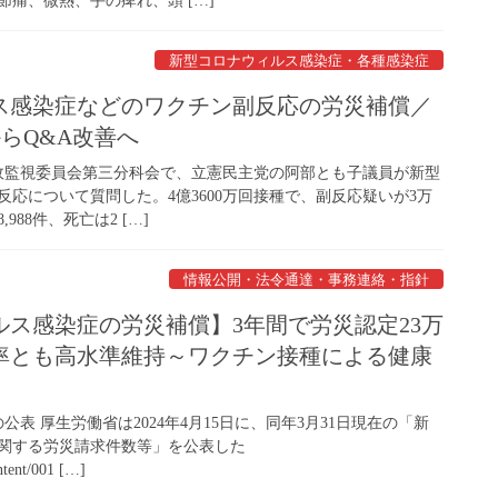
痛、微熱、手の痺れ、頭 […]
新型コロナウィルス感染症・各種感染症
ス感染症などのワクチン副反応の労災補償／
らQ&A改善へ
行政監視委員会第三分科会で、立憲民主党の阿部とも子議員が新型
応について質問した。4億3600万回接種で、副反応疑いが3万
988件、死亡は2 […]
情報公開・法令通達・事務連絡・指針
ス感染症の労災補償】3年間で労災認定23万
率とも高水準維持～ワクチン接種による健康
公表 厚生労働省は2024年4月15日に、同年3月31日現在の「新
関する労災請求件数等」を公表した
ntent/001 […]