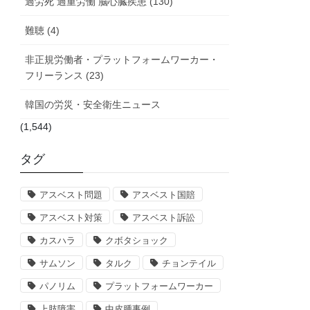
過労死 過重労働 脳心臓疾患 (130)
難聴 (4)
非正規労働者・プラットフォームワーカー・
フリーランス (23)
韓国の労災・安全衛生ニュース
(1,544)
タグ
アスベスト問題
アスベスト国賠
アスベスト対策
アスベスト訴訟
カスハラ
クボタショック
サムソン
タルク
チョンテイル
パノリム
プラットフォームワーカー
上肢障害
中皮腫事例