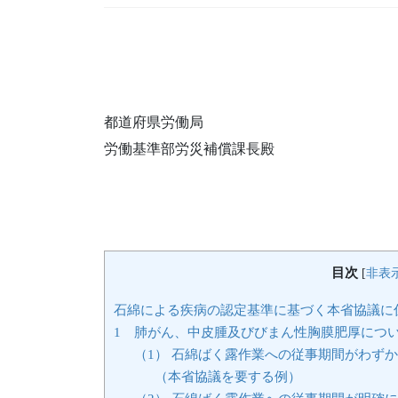
都道府県労働局
労働基準部労災補償課長殿
目次
[
非表
石綿による疾病の認定基準に基づく本省協議に
1 肺がん、中皮腫及びびまん性胸膜肥厚につ
（1） 石綿ばく露作業への従事期間がわず
（本省協議を要する例）