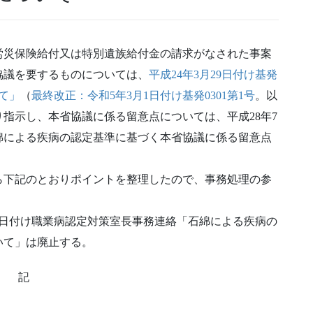
労災保険給付又は特別遺族給付金の請求がなされた事案
協議を要するものについては、
平成24年3月29日付け基発
いて」
（
最終改正：令和5年3月1日付け基発0301第1号
。以
り指示し、本省協議に係る留意点については、平成28年7
綿による疾病の認定基準に基づく本省協議に係る留意点
ら下記のとおりポイントを整理したので、事務処理の参
29日付け職業病認定対策室長事務連絡「石綿による疾病の
いて」は廃止する。
記