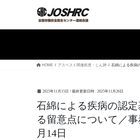
コ
ナ
ン
ビ
テ
ゲ
ン
ー
ツ
シ
へ
ョ
ス
ン
キ
に
ッ
移
HOME
アスベスト関連疾患・じん肺
石綿による疾病の
プ
動
2025年11月15日
/ 最終更新日時 :
2025年11月26日
石綿による疾病の認定
る留意点について／事務
月14日