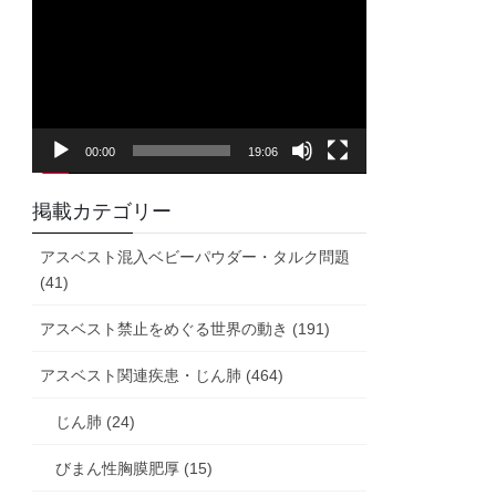
画
プ
レ
ー
ヤ
00:00
19:06
ー
掲載カテゴリー
アスベスト混入ベビーパウダー・タルク問題
(41)
アスベスト禁止をめぐる世界の動き (191)
アスベスト関連疾患・じん肺 (464)
じん肺 (24)
びまん性胸膜肥厚 (15)