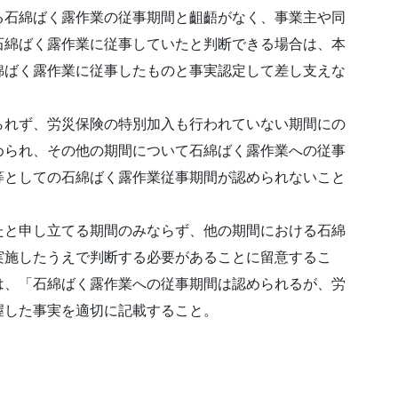
る石綿ばく露作業の従事期間と齟齬がなく、事業主や同
石綿ばく露作業に従事していたと判断できる場合は、本
綿ばく露作業に従事したものと事実認定して差し支えな
られず、労災保険の特別加入も行われていない期間にの
められ、その他の期間について石綿ばく露作業への従事
等としての石綿ばく露作業従事期間が認められないこと
たと申し立てる期間のみならず、他の期間における石綿
実施したうえで判断する必要があることに留意するこ
は、「石綿ばく露作業への従事期間は認められるが、労
握した事実を適切に記載すること。