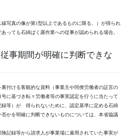
ス線写真の像が第1型以上であるものに限る。）が得られ
であっても石綿ばく露作業への従事が認められる場合。
の従事期間が明確に判断できな
を裏付ける客観的な資料（事業主や同僚労働者の証言の
7001号に基づき転々労働者等の事実認定を行うに当たって
記録等）が 得られないために、認定基準に定める石綿
か否かを明確に判断できないものについては、本省協議
保険記録等から請求人が事業場に雇用されていた事実が