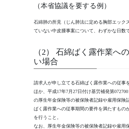
（本省協議を要する例）
石綿肺の所見（じん肺法に定める胸部エック
ていない中皮腫事案について、わずかな日数
（2） 石綿ばく露作業へ
い場合
請求人が申し立てる石綿ばく露作業への従事
ほか、平成17年7月27日付け基労補発第072
の厚生年金保険等の被保険者記録や雇用保険
ばく露作業への従事期間の要件を満たすもの
を行うこと。
なお、厚生年金保険等の被保険者記録や雇用