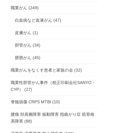
職業がん (249)
白血病など血液がん (47)
皮膚がん (1)
胆管がん (34)
膀胱がん (45)
職業がんをなくす患者と家族の会 (32)
職業性胆管がん事件（校正印刷会社SANYO－
CYP） (27)
脊髄損傷 CRPS MTBI (10)
腰痛 頚肩腕障害 振動障害 指曲がり症 筋骨格
系障害 (88)