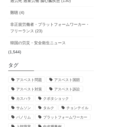
過労死 過重労働 脳心臓疾患 (130)
難聴 (4)
非正規労働者・プラットフォームワーカー・
フリーランス (23)
韓国の労災・安全衛生ニュース
(1,544)
タグ
アスベスト問題
アスベスト国賠
アスベスト対策
アスベスト訴訟
カスハラ
クボタショック
サムソン
タルク
チョンテイル
パノリム
プラットフォームワーカー
上肢障害
中皮腫事例