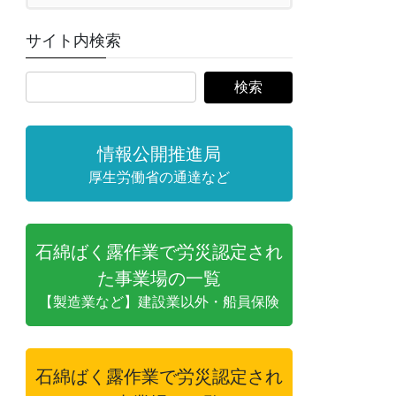
サイト内検索
情報公開推進局
厚生労働省の通達など
石綿ばく露作業で労災認定され
た事業場の一覧
【製造業など】建設業以外・船員保険
石綿ばく露作業で労災認定され