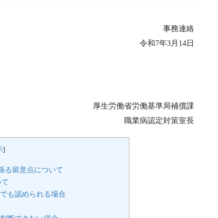
事務連絡
令和7年3月14日
厚生労働省労働基準局補償課
職業病認定対策室長
示
]
係る留意点について
いて
かでも認められる場合