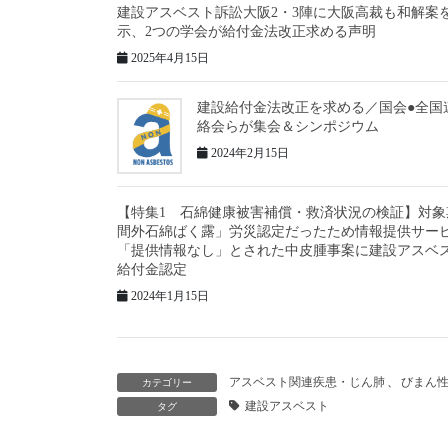
建設アスベスト訴訟大阪2・3陣に大阪高裁も和解案
示、2つの学会が給付金法改正求める声明
2025年4月15日
建設給付金法改正を求める／国会●全国
絡会らが集会＆シンポジウム
2024年2月15日
【特集1 石綿健康被害補償・救済状況の検証】対象
間外石綿ばく露」労災認定だったため情報提供サー
「提供情報なし」とされた中皮腫事案に建設アスベ
給付金認定
2024年1月15日
アスベスト関連疾患・じん肺
、
びまん
カテゴリー
建設アスベスト
タグ