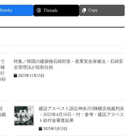
Bluesky
Copy
Threads
まで
特集／韓国の建築物石綿対策－産業安全保健法・石綿安
庫補
全管理法が役割分担
流行
2025年11月15日
谷杉
設
建設アスベスト訴訟神奈川3陣横浜地裁判決
地裁
－2025年4月16日－付：参考・建設アスベス
ト給付金審査結果
2025年5月15日