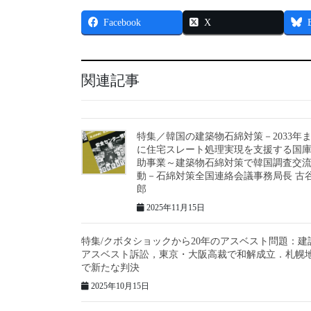
Facebook
X
関連記事
特集／韓国の建築物石綿対策－2033年
に住宅スレート処理実現を支援する国
助事業～建築物石綿対策で韓国調査交
動－石綿対策全国連絡会議事務局長 古
郎
2025年11月15日
特集/クボタショックから20年のアスベスト問題：建
アスベスト訴訟，東京・大阪高裁で和解成立．札幌
で新たな判決
2025年10月15日