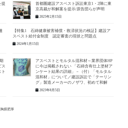
を提
首都圏建設アスベスト訴訟東京1・2陣に東
京高裁が和解案を提示/原告団らが声明
2025年2月15日
連
【特集1 石綿健康被害補償・救済状況の検証】建設ア
スベスト給付金制度 認定審査の現状と問題点
2024年1月15日
期
アスベストとモルタル混和材～業界団体HP
ビス
に今は掲載されない 「石綿含有仕上塗材ア
スト
ンケート結果の詳細」－（付）「モルタル
混和材」について／建設訴訟で「テーリン
グ」製造メーカーのノザワ、初めて和解
2023年8月5日
性胸膜肥厚