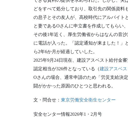
できる資料の提供を求められた。しかし、夫
どをすべて処分しており、取引先の関係資料
の息子とその友人が、高校時代にアルバイト
と妻であるOさんに申立書を作成してもらい
その後1年近く、厚生労働省からはなんの音沙汰
に電話が入った。「認定通知が来ました！」
ら2年6か月が経過していした。
2025年9月24日現在、建設アスベスト給付金審
認定相当が326件となっている（
建設アスベス
Oさんの場合、通常申請のため「労災支給決
闘がかかった原因のひとつと思われる。
文・問合せ：
東京労働安全衛生センター
安全センター情報2026年1・2月号