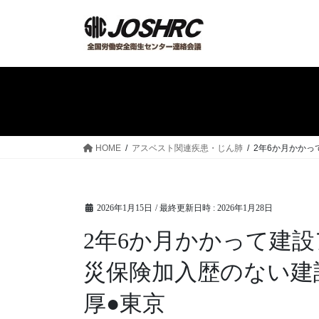
コ
ナ
ン
ビ
テ
ゲ
ン
ー
ツ
シ
へ
ョ
ス
ン
キ
に
ッ
移
HOME
アスベスト関連疾患・じん肺
2年6か月かか
プ
動
2026年1月15日
/ 最終更新日時 :
2026年1月28日
2年6か月かかって建
災保険加入歴のない建
厚●東京