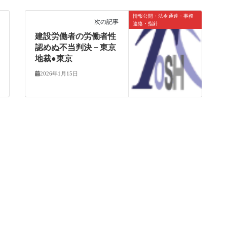
情報公開・法令通達・事務
次の記事
連絡・指針
建設労働者の労働者性
認めぬ不当判決－東京
地裁●東京
2026年1月15日