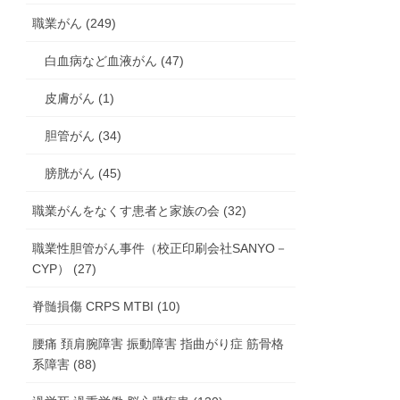
職業がん (249)
白血病など血液がん (47)
皮膚がん (1)
胆管がん (34)
膀胱がん (45)
職業がんをなくす患者と家族の会 (32)
職業性胆管がん事件（校正印刷会社SANYO－
CYP） (27)
脊髄損傷 CRPS MTBI (10)
腰痛 頚肩腕障害 振動障害 指曲がり症 筋骨格
系障害 (88)