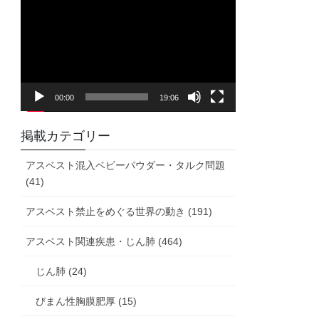
画
プ
レ
ー
ヤ
00:00
19:06
ー
掲載カテゴリー
アスベスト混入ベビーパウダー・タルク問題
(41)
アスベスト禁止をめぐる世界の動き (191)
アスベスト関連疾患・じん肺 (464)
じん肺 (24)
びまん性胸膜肥厚 (15)