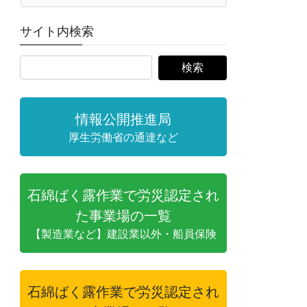
サイト内検索
情報公開推進局
厚生労働省の通達など
石綿ばく露作業で労災認定され
た事業場の一覧
【製造業など】建設業以外・船員保険
石綿ばく露作業で労災認定され