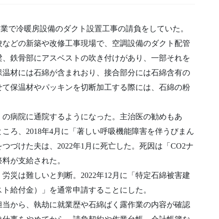
、自営業で冷暖房設備のダクト設置工事の請負をしていた。
校などの新築や改修工事現場で、空調設備のダクト配管
梁、鉄骨部にアスベストの吹き付けがあり、一部それを
保温材には石綿が含まれおり、接合部分には石綿含有の
せて保温材やパッキンを切断加工する際には、石綿の粉
近くの病院に通院するようになった。主治医の勧めもあ
ころ、2018年4月に「著しい呼吸機能障害を伴うびまん
づけた夫は、2022年1月に死亡した。死因は「CO2ナ
祭料が支給された。
災は難しいと判断。2022年12月に「特定石綿被害建
スト給付金）」を通常申請することにした。
担当から、執劫に就業歴や石綿ばく露作業の内容が確認