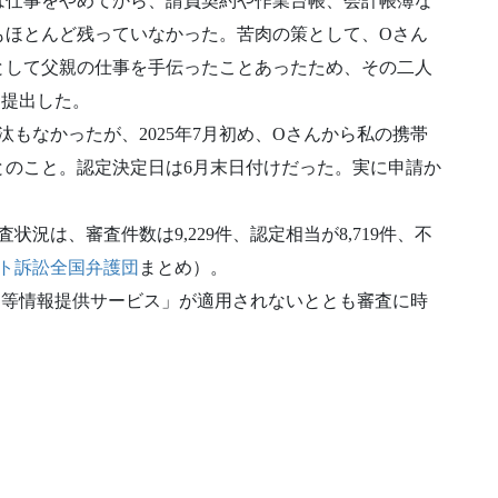
は仕事をやめてから、請負契約や作業台帳、会計帳簿な
もほとんど残っていなかった。苦肉の策として、Oさん
として父親の仕事を手伝ったことあったため、その二人
、提出した。
もなかったが、2025年7月初め、Oさんから私の携帯
とのこと。認定決定日は6月末日付けだった。実に申請か
査状況は、審査件数は9,229件、認定相当が8,719件、不
ト訴訟全国弁護団
まとめ）。
定等情報提供サービス」が適用されないととも審査に時