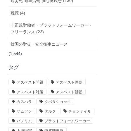
過労死 過重労働 脳心臓疾患 (130)
難聴 (4)
非正規労働者・プラットフォームワーカー・
フリーランス (23)
韓国の労災・安全衛生ニュース
(1,544)
タグ
アスベスト問題
アスベスト国賠
アスベスト対策
アスベスト訴訟
カスハラ
クボタショック
サムソン
タルク
チョンテイル
パノリム
プラットフォームワーカー
上肢障害
中皮腫事例