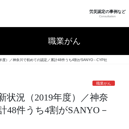
労災認定の事例など
Consultation
職業がん
年度）／神奈川で初めての認定／累計48件うち4割がSANYO－CYP社
職業がん
状況（2019年度）／神奈
48件うち4割がSANYO－