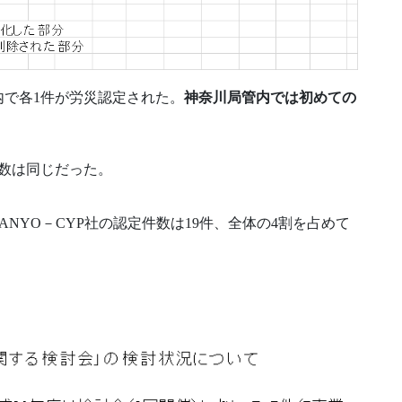
内で各1件が労災認定された。
神奈川局管内では初めての
件数は同じだった。
NYO－CYP社の認定件数は19件、全体の4割を占めて
。