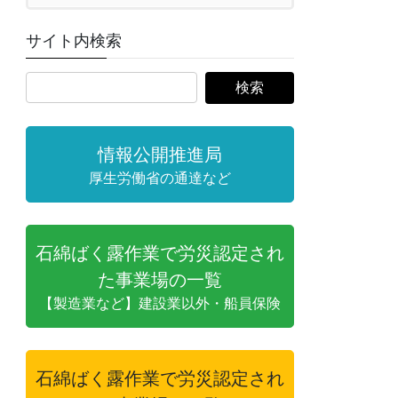
サイト内検索
情報公開推進局
厚生労働省の通達など
石綿ばく露作業で労災認定され
た事業場の一覧
【製造業など】建設業以外・船員保険
石綿ばく露作業で労災認定され