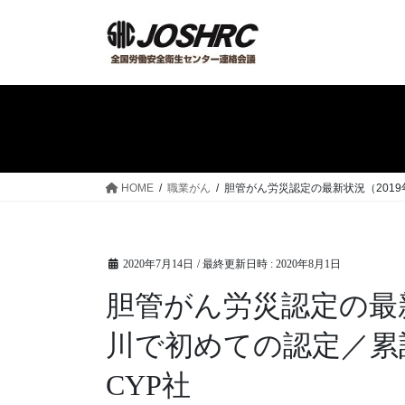
コ
ナ
ン
ビ
テ
ゲ
ン
ー
ツ
シ
へ
ョ
ス
ン
キ
に
ッ
移
HOME
職業がん
胆管がん労災認定の最新状況（2019
プ
動
2020年7月14日
/ 最終更新日時 :
2020年8月1日
胆管がん労災認定の最新
川で初めての認定／累計
CYP社