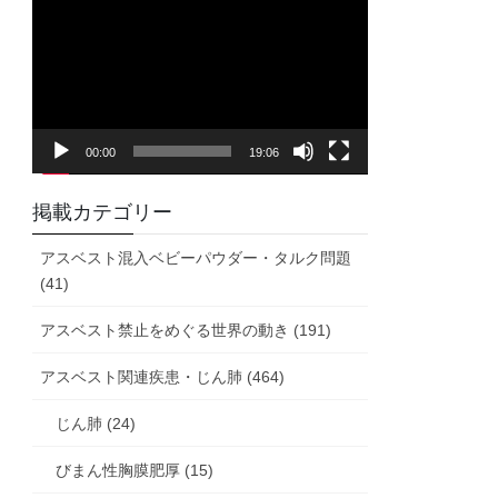
画
プ
レ
ー
ヤ
00:00
19:06
ー
掲載カテゴリー
アスベスト混入ベビーパウダー・タルク問題
(41)
アスベスト禁止をめぐる世界の動き (191)
アスベスト関連疾患・じん肺 (464)
じん肺 (24)
びまん性胸膜肥厚 (15)