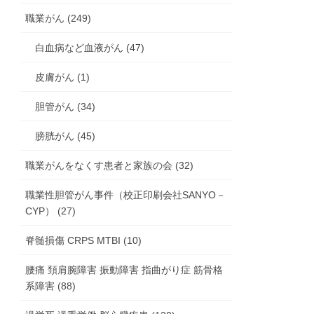
職業がん (249)
白血病など血液がん (47)
皮膚がん (1)
胆管がん (34)
膀胱がん (45)
職業がんをなくす患者と家族の会 (32)
職業性胆管がん事件（校正印刷会社SANYO－
CYP） (27)
脊髄損傷 CRPS MTBI (10)
腰痛 頚肩腕障害 振動障害 指曲がり症 筋骨格
系障害 (88)