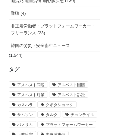
過労死 過重労働 脳心臓疾患 (130)
難聴 (4)
非正規労働者・プラットフォームワーカー・
フリーランス (23)
韓国の労災・安全衛生ニュース
(1,544)
タグ
アスベスト問題
アスベスト国賠
アスベスト対策
アスベスト訴訟
カスハラ
クボタショック
サムソン
タルク
チョンテイル
パノリム
プラットフォームワーカー
上肢障害
中皮腫事例