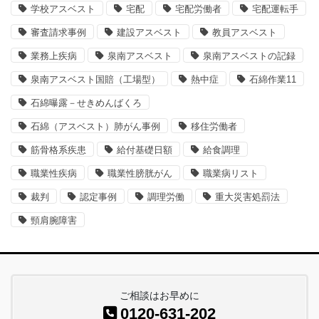
学校アスベスト
宅配
宅配労働者
宅配運転手
審査請求事例
建設アスベスト
教員アスベスト
業務上疾病
泉南アスベスト
泉南アスベストの記録
泉南アスベスト国賠（工場型）
熱中症
石綿作業11
石綿曝露－せきめんばくろ
石綿（アスベスト）肺がん事例
移住労働者
筋骨格系疾患
給付基礎日額
給食調理
職業性疾病
職業性膀胱がん
職業病リスト
裁判
認定事例
調理労働
重大災害処罰法
頸肩腕障害
ご相談はお早めに
0120-631-202