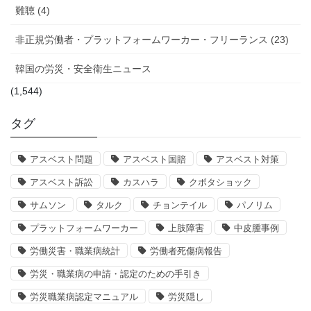
難聴 (4)
非正規労働者・プラットフォームワーカー・フリーランス (23)
韓国の労災・安全衛生ニュース
(1,544)
タグ
アスベスト問題
アスベスト国賠
アスベスト対策
アスベスト訴訟
カスハラ
クボタショック
サムソン
タルク
チョンテイル
パノリム
プラットフォームワーカー
上肢障害
中皮腫事例
労働災害・職業病統計
労働者死傷病報告
労災・職業病の申請・認定のための手引き
労災職業病認定マニュアル
労災隠し