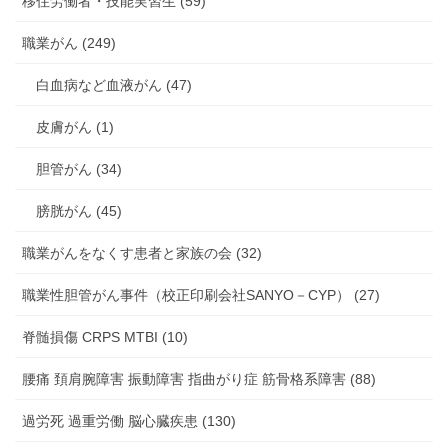
移住労働者・技能実習生 (59)
職業がん (249)
白血病など血液がん (47)
皮膚がん (1)
胆管がん (34)
膀胱がん (45)
職業がんをなくす患者と家族の会 (32)
職業性胆管がん事件（校正印刷会社SANYO－CYP） (27)
脊髄損傷 CRPS MTBI (10)
腰痛 頚肩腕障害 振動障害 指曲がり症 筋骨格系障害 (88)
過労死 過重労働 脳心臓疾患 (130)