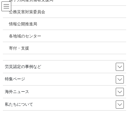
コ
ナ
ン
ビ
公務災害対策委員会
テ
ゲ
ン
ー
情報公開推進局
アスベスト関連疾患・じん肺
ツ
シ
へ
ョ
各地域のセンター
ス
ン
HOME
アスベスト関連疾患・じん肺
キ
に
造船・胸膜中皮腫に労災認定：別会社の労働者証言で不支給取消し逆転決定／長
寄付・支援
ッ
移
崎
プ
動
労災認定の事例など
2019年1月10日
/ 最終更新日時 :
2020年10月16日
アスベスト関連疾患・じん肺
特集ページ
造船・胸膜中皮腫に労災認定：別会
海外ニュース
社の労働者証言で不支給取消し逆
私たちについて
転決定／長崎
目次
[
非表示
]