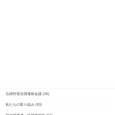
国際連帯 (159)
安全衛生 (92)
情報公開・法令通達・事務連絡・指針 (244)
放射線被ばく労働 原発作業 除染作業 (48)
新型コロナウィルス感染症・各種感染症 (179)
有害化学物質 有機溶剤 感染症 (184)
未分類 (4)
海外安全衛生情報 (94)
石綿対策全国連絡会議 (36)
私たちの取り組み (93)