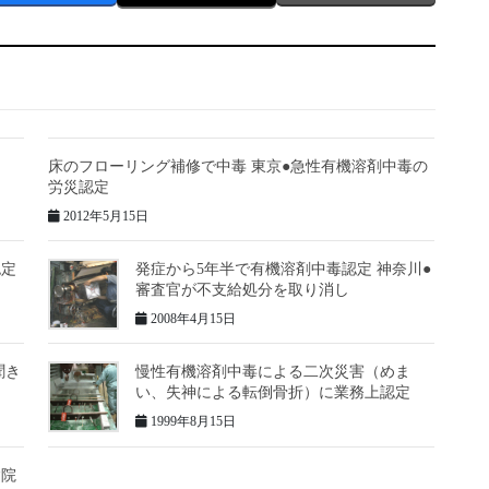
床のフローリング補修で中毒 東京●急性有機溶剤中毒の
労災認定
2012年5月15日
認定
発症から5年半で有機溶剤中毒認定 神奈川●
審査官が不支給処分を取り消し
2008年4月15日
聞き
慢性有機溶剤中毒による二次災害（めま
い、失神による転倒骨折）に業務上認定
1999年8月15日
病院