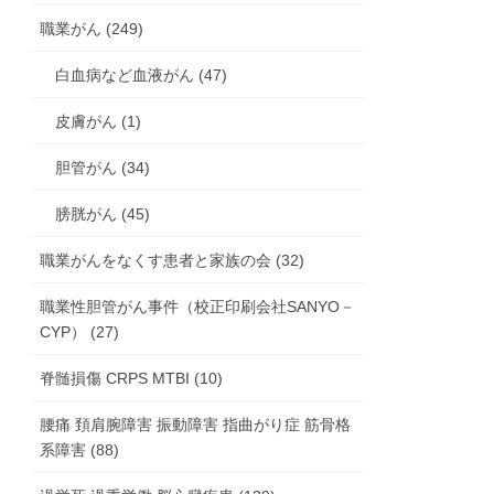
職業がん (249)
白血病など血液がん (47)
皮膚がん (1)
胆管がん (34)
膀胱がん (45)
職業がんをなくす患者と家族の会 (32)
職業性胆管がん事件（校正印刷会社SANYO－
CYP） (27)
脊髄損傷 CRPS MTBI (10)
腰痛 頚肩腕障害 振動障害 指曲がり症 筋骨格
系障害 (88)