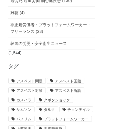
過労死 過重労働 脳心臓疾患 (130)
難聴 (4)
非正規労働者・プラットフォームワーカー・
フリーランス (23)
韓国の労災・安全衛生ニュース
(1,544)
タグ
アスベスト問題
アスベスト国賠
アスベスト対策
アスベスト訴訟
カスハラ
クボタショック
サムソン
タルク
チョンテイル
パノリム
プラットフォームワーカー
上肢障害
中皮腫事例