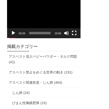
画
プ
レ
ー
ヤ
00:00
19:06
ー
掲載カテゴリー
アスベスト混入ベビーパウダー・タルク問題
(41)
アスベスト禁止をめぐる世界の動き (191)
アスベスト関連疾患・じん肺 (464)
じん肺 (24)
びまん性胸膜肥厚 (15)