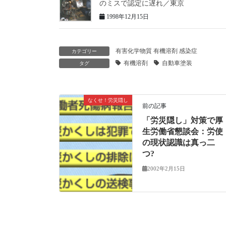
のミスで認定に遅れ／東京
1998年12月15日
有害化学物質 有機溶剤 感染症
カテゴリー
有機溶剤
自動車塗装
タグ
なくせ！労災隠し
前の記事
「労災隠し」対策で厚
生労働省懇談会：労使
の現状認識は真っ二
つ?
2002年2月15日