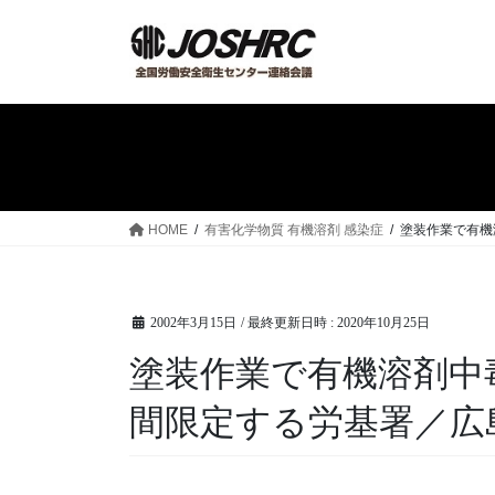
コ
ナ
ン
ビ
テ
ゲ
ン
ー
ツ
シ
へ
ョ
ス
ン
キ
に
ッ
移
HOME
有害化学物質 有機溶剤 感染症
塗装作業で有機
プ
動
2002年3月15日
/ 最終更新日時 :
2020年10月25日
塗装作業で有機溶剤中
間限定する労基署／広