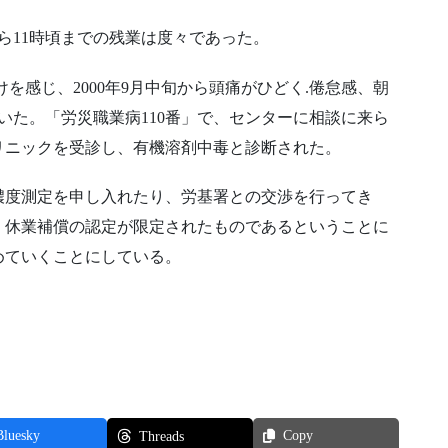
から11時頃までの残業は度々であった。
つけを感じ、2000年9月中旬から頭痛がひどく.倦怠感、朝
いた。「労災職業病110番」で、センターに相談に来ら
リニックを受診し、有機溶剤中毒と診断された。
濃度測定を申し入れたり、労基署との交渉を行ってき
く休業補償の認定が限定されたものであるということに
めていくことにしている。
Bluesky
Copy
Threads