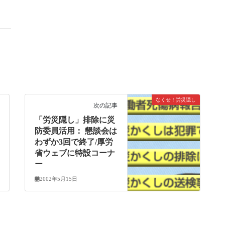
なくせ！労災隠し
次の記事
「労災隠し」排除に災
防委員活用： 懇談会は
わずか3回で終了/厚労
省ウェブに特設コーナ
ー
2002年5月15日