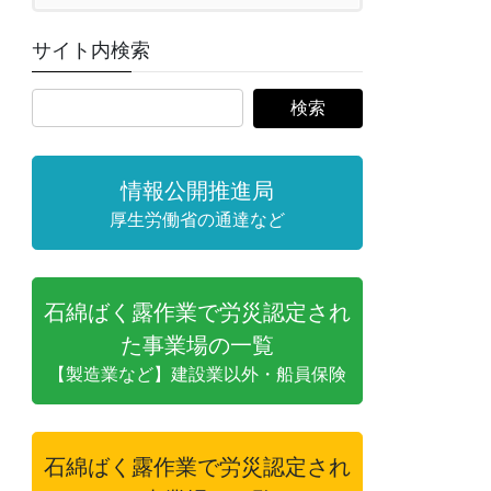
サイト内検索
情報公開推進局
厚生労働省の通達など
石綿ばく露作業で労災認定され
た事業場の一覧
【製造業など】建設業以外・船員保険
石綿ばく露作業で労災認定され