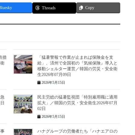
Bluesky
Copy
Threads
防措
「猛暑警報で作業が止まれば保険金を支
全衛
給」、済州で全国初の『気候保険』導入と
移動シェルター運営／韓国の労災・安全衛
生2026年07月09日
2026年5月15日
に急
民主労総の猛暑監視団「特別雇用職に適用
2日
拡大」／韓国の労災・安全衛生2026年07月
02日
2026年5月15日
ル事
ハナグループの労働者たち「ハナエアロの