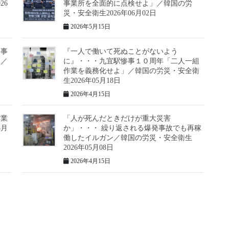
26
事業所を全面的に点検せよ」／韓国の労
災・安全衛生2026年06月02日
2026年5月15日
も事
『一人で働いて死ぬことがないよう
」／
に』・・・九宜駅惨事１０周年「二人一組
作業を義務化せよ」／韓国の労災・安全衛
生2026年05月18日
2026年4月15日
作業
「人が死んだときだけが重大災害
5月
か」・・・ 繰り返される爆発事故でも再稼
働したイルガン／韓国の労災・安全衛生
2026年05月08日
2026年4月15日