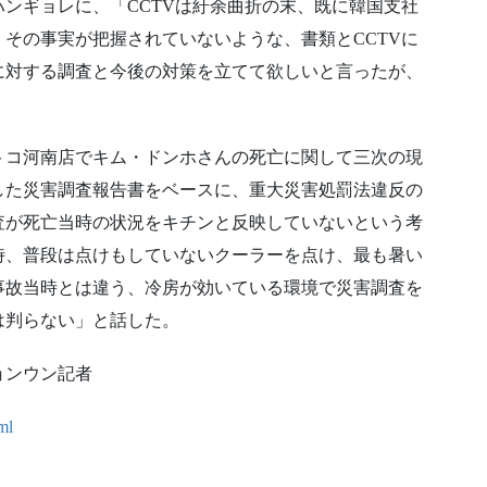
ハンギョレに、「CCTVは紆余曲折の末、既に韓国支社
その事実が把握されていないような、書類とCCTVに
に対する調査と今後の対策を立てて欲しいと言ったが、
。
トコ河南店でキム・ドンホさんの死亡に関して三次の現
した災害調査報告書をベースに、重大災害処罰法違反の
査が死亡当時の状況をキチンと反映していないという考
時、普段は点けもしていないクーラーを点け、最も暑い
事故当時とは違う、冷房が効いている環境で災害調査を
は判らない」と話した。
ョンウン記者
ml