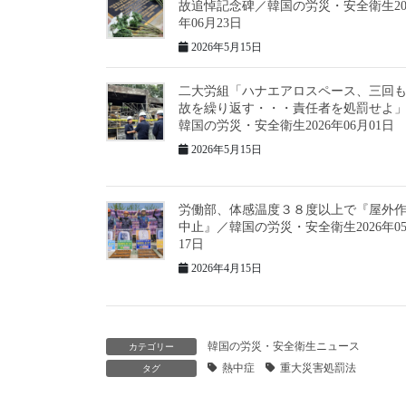
故追悼記念碑／韓国の労災・安全衛生20
年06月23日
2026年5月15日
二大労組「ハナエアロスペース、三回
故を繰り返す・・・責任者を処罰せよ
韓国の労災・安全衛生2026年06月01日
2026年5月15日
労働部、体感温度３８度以上で『屋外
中止』／韓国の労災・安全衛生2026年0
17日
2026年4月15日
韓国の労災・安全衛生ニュース
カテゴリー
熱中症
重大災害処罰法
タグ