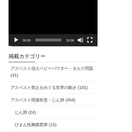
画
プ
レ
ー
ヤ
00:00
19:06
ー
掲載カテゴリー
アスベスト混入ベビーパウダー・タルク問題
(41)
アスベスト禁止をめぐる世界の動き (191)
アスベスト関連疾患・じん肺 (464)
じん肺 (24)
びまん性胸膜肥厚 (15)