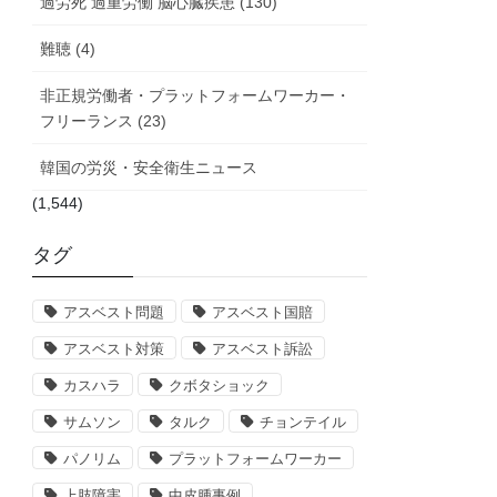
過労死 過重労働 脳心臓疾患 (130)
難聴 (4)
非正規労働者・プラットフォームワーカー・
フリーランス (23)
韓国の労災・安全衛生ニュース
(1,544)
タグ
アスベスト問題
アスベスト国賠
アスベスト対策
アスベスト訴訟
カスハラ
クボタショック
サムソン
タルク
チョンテイル
パノリム
プラットフォームワーカー
上肢障害
中皮腫事例