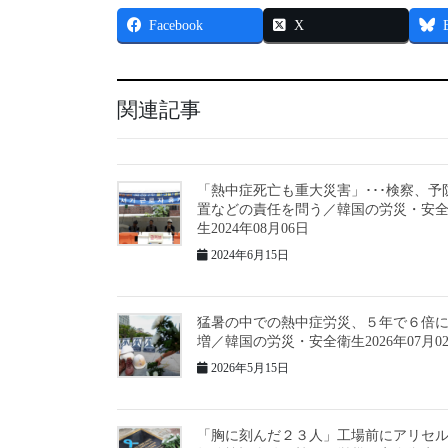
Facebook
X
関連記事
「熱中症死亡も重大災害」･･･検察、予
置などの責任を問う／韓国の労災・安
生2024年08月06日
2024年6月15日
猛暑の中での熱中症労災、５年で６倍
増／韓国の労災・安全衛生2026年07月0
2026年5月15日
「胸に刻んだ２３人」工場前にアリセ