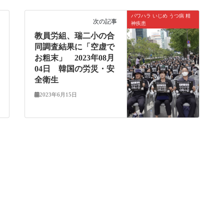
パワハラ いじめ うつ病 精
次の記事
神疾患
教員労組、瑞二小の合
同調査結果に「空虚で
お粗末」 2023年08月
04日 韓国の労災・安
全衛生
2023年6月15日