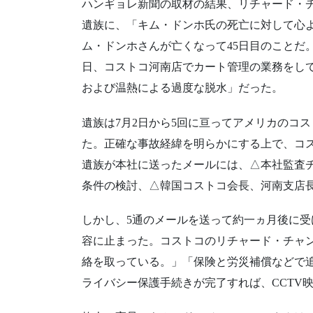
ハンギョレ新聞の取材の結果、リチャード・
遺族に、「キム・ドンホ氏の死亡に対して心
ム・ドンホさんが亡くなって45日目のことだ。
日、コストコ河南店でカート管理の業務をし
および温熱による過度な脱水」だった。
遺族は7月2日から5回に亘ってアメリカのコ
た。正確な事故経緯を明らかにする上で、コ
遺族が本社に送ったメールには、△本社監査
条件の検討、△韓国コストコ会長、河南支店
しかし、5通のメールを送って約一ヵ月後に
容に止まった。コストコのリチャード・チャ
絡を取っている。」「保険と労災補償などで追
ライバシー保護手続きが完了すれば、CCTV