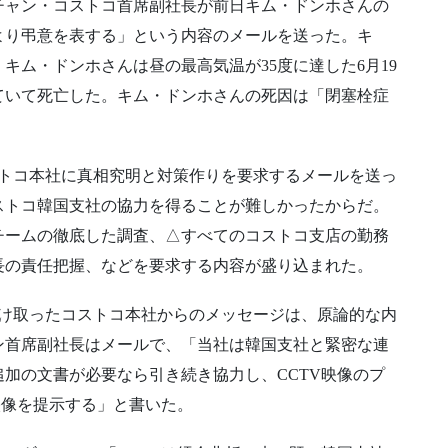
チャン・コストコ首席副社長が前日キム・ドンホさんの
より弔意を表する」という内容のメールを送った。キ
キム・ドンホさんは昼の最高気温が35度に達した6月19
ていて死亡した。キム・ドンホさんの死因は「閉塞栓症
ストコ本社に真相究明と対策作りを要求するメールを送っ
ストコ韓国支社の協力を得ることが難しかったからだ。
チームの徹底した調査、△すべてのコストコ支店の勤務
長の責任把握、などを要求する内容が盛り込まれた。
受け取ったコストコ本社からのメッセージは、原論的な内
ン首席副社長はメールで、「当社は韓国支社と緊密な連
加の文書が必要なら引き続き協力し、CCTV映像のプ
映像を提示する」と書いた。