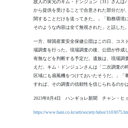
故人の実兄のキム・ドンジュン（31）さんは
から提供を受けることで合意された部分だが、
関することだけを送ってきた。」「勤務環境
そのような内容は全て無視された」と話した
一方、韓国産業安全保健公団はこの日、コス
場調査を行った。現場調査の後、公団が作成
有無などを判断する予定だ。遺族は、現場調
えだ。キム・ドンジュンさんは「二次調査の
区域にも扇風機をつけておいたそうだ。」「
すれば、その調査の信頼性を信じられるのか
2023年8月4日 ハンギョレ新聞 チャン・ヒ
https://www.hani.co.kr/arti/society/labor/1103075.ht