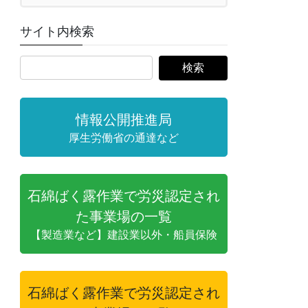
サイト内検索
情報公開推進局
厚生労働省の通達など
石綿ばく露作業で労災認定され
た事業場の一覧
【製造業など】建設業以外・船員保険
石綿ばく露作業で労災認定され