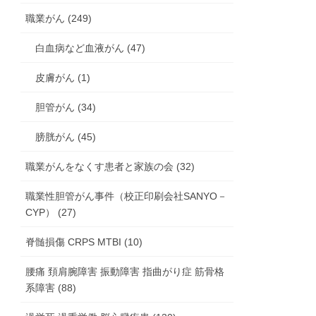
職業がん (249)
白血病など血液がん (47)
皮膚がん (1)
胆管がん (34)
膀胱がん (45)
職業がんをなくす患者と家族の会 (32)
職業性胆管がん事件（校正印刷会社SANYO－
CYP） (27)
脊髄損傷 CRPS MTBI (10)
腰痛 頚肩腕障害 振動障害 指曲がり症 筋骨格
系障害 (88)