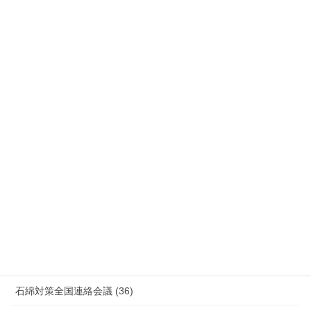
労災事故 障害補償 審査請求 (122)
国際連帯 (159)
安全衛生 (92)
情報公開・法令通達・事務連絡・指針 (244)
放射線被ばく労働 原発作業 除染作業 (48)
新型コロナウィルス感染症・各種感染症 (179)
有害化学物質 有機溶剤 感染症 (184)
未分類 (4)
海外安全衛生情報 (94)
石綿対策全国連絡会議 (36)