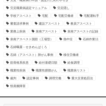
労災・職業病の申請・認定のための手引き
労災職業病認定マニュアル
労災隠し
学校アスベスト
宅配
宅配労働者
宅配運転手
審査請求事例
建設アスベスト
教員アスベスト
業務上疾病
泉南アスベスト
泉南アスベストの記録
泉南アスベスト国賠（工場型）
熱中症
石綿作業11
石綿曝露－せきめんばくろ
石綿（アスベスト）肺がん事例
移住労働者
筋骨格系疾患
給付基礎日額
給食調理
職業性疾病
職業性膀胱がん
職業病リスト
裁判
認定事例
調理労働
重大災害処罰法
頸肩腕障害