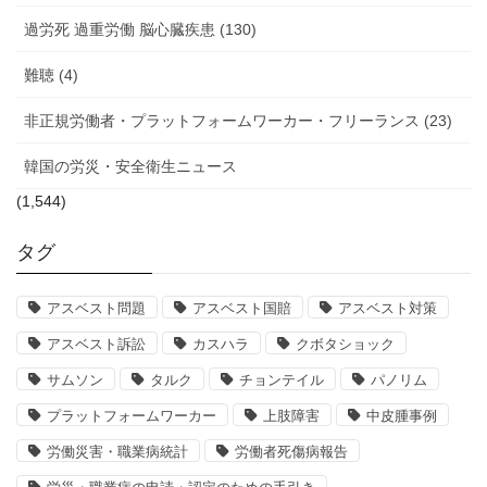
過労死 過重労働 脳心臓疾患 (130)
難聴 (4)
非正規労働者・プラットフォームワーカー・フリーランス (23)
韓国の労災・安全衛生ニュース
(1,544)
タグ
アスベスト問題
アスベスト国賠
アスベスト対策
アスベスト訴訟
カスハラ
クボタショック
サムソン
タルク
チョンテイル
パノリム
プラットフォームワーカー
上肢障害
中皮腫事例
労働災害・職業病統計
労働者死傷病報告