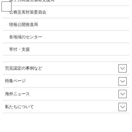
コ
ナ
ン
ビ
公務災害対策委員会
テ
ゲ
ン
ー
情報公開推進局
韓国の労災・安全衛生ニュース
ツ
シ
へ
ョ
各地域のセンター
ス
ン
HOME
韓国の労災・安全衛生ニュース
キ
に
重大災害の「甘い処罰」を見直す・・・来年に量刑基準を策定／韓国の労災・安
寄付・支援
ッ
移
全衛生2026年01月13日
プ
動
労災認定の事例など
2026年1月15日
/ 最終更新日時 :
2026年2月22日
韓国の労災・安全衛生ニュース
特集ページ
重大災害の「甘い処罰」を見直
海外ニュース
す・・・来年に量刑基準を策定／
私たちについて
韓国の労災・安全衛生2026年01月13
日