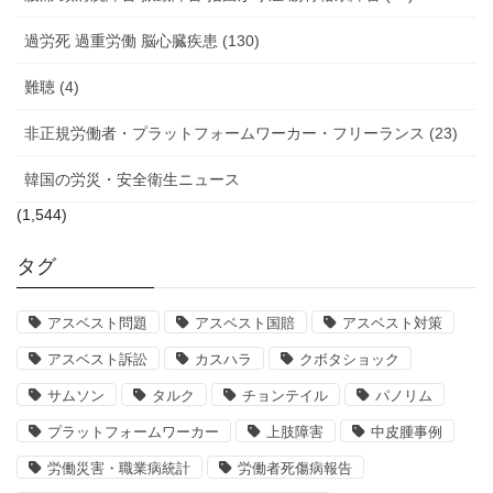
過労死 過重労働 脳心臓疾患 (130)
難聴 (4)
非正規労働者・プラットフォームワーカー・フリーランス (23)
韓国の労災・安全衛生ニュース
(1,544)
タグ
アスベスト問題
アスベスト国賠
アスベスト対策
アスベスト訴訟
カスハラ
クボタショック
サムソン
タルク
チョンテイル
パノリム
プラットフォームワーカー
上肢障害
中皮腫事例
労働災害・職業病統計
労働者死傷病報告