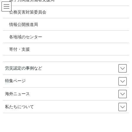
コ
ナ
ン
ビ
公務災害対策委員会
テ
ゲ
ン
ー
情報公開推進局
韓国の労災・安全衛生ニュース
ツ
シ
へ
ョ
各地域のセンター
ス
ン
HOME
韓国の労災・安全衛生ニュース
キ
に
重大災害で初めて「オーナー」の責任を問う／サムピョの会長を起訴。重大災害
寄付・支援
ッ
移
処罰法で初めて。 2023年04月03日 韓国の労災・安全衛生
プ
動
労災認定の事例など
2023年2月6日
/ 最終更新日時 :
2023年4月4日
韓国の労災・安全衛生ニュース
特集ページ
重大災害で初めて「オーナー」の
海外ニュース
責任を問う／サムピョの会長を起
私たちについて
訴。重大災害処罰法で初めて。
2023年04月03日 韓国の労災・安全
衛生