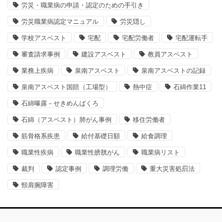
労災・職業病の申請・認定のための手引き
労災職業病認定マニュアル
労災隠し
学校アスベスト
宅配
宅配労働者
宅配運転手
審査請求事例
建設アスベスト
教員アスベスト
業務上疾病
泉南アスベスト
泉南アスベストの記録
泉南アスベスト国賠（工場型）
熱中症
石綿作業11
石綿曝露－せきめんばくろ
石綿（アスベスト）肺がん事例
移住労働者
筋骨格系疾患
給付基礎日額
給食調理
職業性疾病
職業性膀胱がん
職業病リスト
裁判
認定事例
調理労働
重大災害処罰法
頸肩腕障害