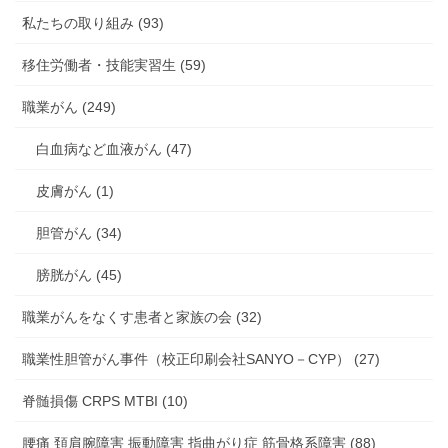
私たちの取り組み (93)
移住労働者・技能実習生 (59)
職業がん (249)
白血病など血液がん (47)
皮膚がん (1)
胆管がん (34)
膀胱がん (45)
職業がんをなくす患者と家族の会 (32)
職業性胆管がん事件（校正印刷会社SANYO－CYP） (27)
脊髄損傷 CRPS MTBI (10)
腰痛 頚肩腕障害 振動障害 指曲がり症 筋骨格系障害 (88)