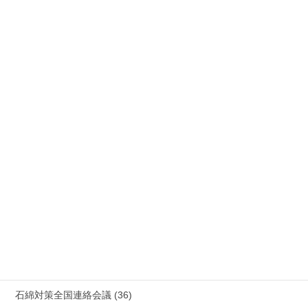
公務災害 (26)
労災事故 障害補償 審査請求 (122)
国際連帯 (159)
安全衛生 (92)
情報公開・法令通達・事務連絡・指針 (244)
放射線被ばく労働 原発作業 除染作業 (48)
新型コロナウィルス感染症・各種感染症 (179)
有害化学物質 有機溶剤 感染症 (184)
未分類 (4)
海外安全衛生情報 (94)
石綿対策全国連絡会議 (36)