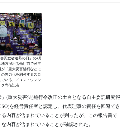
害死亡者追慕の日」の4月
ル地方雇用労働庁前で民主
員が「重大災害処罰などに
」の無力化を糾弾するスロ
んでいる。／ユン・ウンシ
ク専任記者
」(重大災害法)施行令改正の土台となる自主委託研究報
CSO)を経営責任者と認定し、代表理事の責任を回避でき
する内容が含まれていることが判ったが、この報告書で
うな内容が含まれていることが確認された。