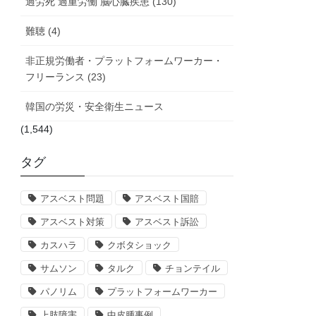
過労死 過重労働 脳心臓疾患 (130)
難聴 (4)
非正規労働者・プラットフォームワーカー・
フリーランス (23)
韓国の労災・安全衛生ニュース
(1,544)
タグ
アスベスト問題
アスベスト国賠
アスベスト対策
アスベスト訴訟
カスハラ
クボタショック
サムソン
タルク
チョンテイル
パノリム
プラットフォームワーカー
上肢障害
中皮腫事例