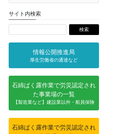
サイト内検索
情報公開推進局
厚生労働省の通達など
石綿ばく露作業で労災認定され
た事業場の一覧
【製造業など】建設業以外・船員保険
石綿ばく露作業で労災認定され