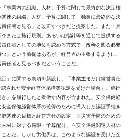
を「事業内の組織、人材、予算に関して最終的な決定権
全関連の組織、人材、予算に関して、独自に最終的な決
営責任者と見る」と改正すべきだと提案した。また「具
行令または施行規則、あるいは指針等を通じて提供する
営責任者としての地位を認める方式で、改善を図る必要
持つ』という前提はあるが、経営界の主張するように、
営責任者と見るべきだということだ。
認証」に関する条項を新設し、「事業主または経営責任
等で公認された安全経営体系構築認定を受けた場合」、施行
続き』を履行したと看做す内容が含まれた。安全保健経
な安全保健経営体系の確保のために導入した認証手続き
保健関連の目標と経営方針の設定、△災害予防のための
の人材に対する権限・予算配分、△安全保健関連人材の
うことだ。しかし労働界は、このような認証を受けた企