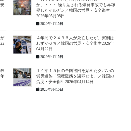
・安
か」・・・ 繰り返される爆発事故でも再稼
働したイルガン／韓国の労災・安全衛生
2026年05月08日
2026年4月15日
人が
４年間で２４３６人が死亡したが、実刑は
22
わずか６％／韓国の労災・安全衛生2026年
04月22日
2026年4月15日
の殺
１４泊１５日の全国巡回を始めたクパンの
6年
労災遺族「隠蔽疑惑を謝罪せよ」／韓国の
労災・安全衛生2026年04月14日
2026年3月15日