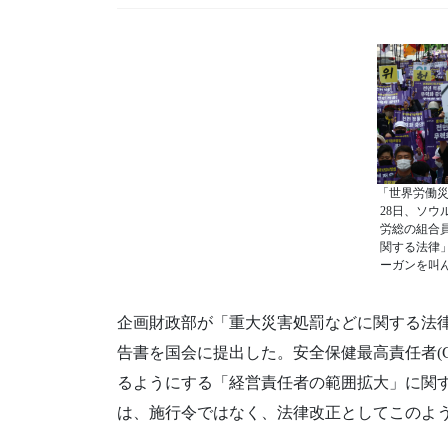
「世界労働災
28日、ソウ
労総の組合
関する法律
ーガンを叫
企画財政部が「重大災害処罰などに関する法律
告書を国会に提出した。安全保健最高責任者(
るようにする「経営責任者の範囲拡大」に関
は、施行令ではなく、法律改正としてこのよ