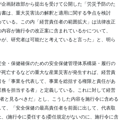
が企画財政部から提出を受けて公開した「労災予防のた
告書は、重大災害法の解釈と適用に関する争点を検討
めている。この内「経営責任者の範囲拡大」は法律改正
の内容が施行令の改正案に含まれているかについて、
いが、研究者は可能だと考えていると言った」と、明ら
安全・保健確保のための安全保健管理体系構築・履行の
が死亡するなどの重大な産業災害が発生すれば、経営責
者を「事業を代表して、事業を総括する権限と責任があ
業務を担当する者」と定義している。これに対して経営
責任者と見るべきだ」とし、こうした内容を施行令に含める
して、「安全保健の最高責任者を前面に出して、代表取
、(施行令に委任する)委任規定がないのに、施行令に含