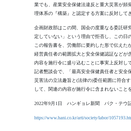
業でも、産業安全保健法違反と重大災害が頻
理体系の『構築』と認定する方案に反対して
企画財政部はこの間、国会の度重なる委託研
定していない」という理由で拒否し、この日
この報告書を、労働部に要約した形で伝えた
経営責任者の範囲拡大と安全保健認証などが
内容を施行令に盛り込むことに事実上反対して
記者懇談会で、「最高安全保健責任者と安全保
災害法の立法趣旨と(法律の)委任範囲に符合
して、関連の内容が施行令に含まれないこと
2022年9月1日 ハンギョレ新聞 パク・テウ
https://www.hani.co.kr/arti/society/labor/1057193.h