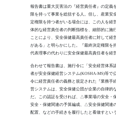
報告書は重大災害法の『経営責任者』の定義
限を持って事業を総括する人。但し、産業安
定権限を持つ者がいる場合には、この人を経
体的な経営責任者の判断指標を、細部的に施
ことにより、安全保健最高責任者に対して経
がある」と明らかにした。『最終決定権限を
代表理事の代わりに安全保健最高責任者を経
合わせて報告書は、施行令に「安全経営体系
者が安全保健経営システム(KOSHA-MS)
令に経営責任者の義務と規定された『業務手
営システムは、安全保健公団が企業の自律的
だ。この認証を受ければ、△事業場の安全・
安全・保健関連の予算編成、△安全保健関連
配置、などの手続きを履行したと看做すとい