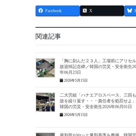
Facebook
X
関連記事
「胸に刻んだ２３人」工場前にアリセ
故追悼記念碑／韓国の労災・安全衛生20
年06月23日
2026年5月15日
二大労組「ハナエアロスペース、三回
故を繰り返す・・・責任者を処罰せよ
韓国の労災・安全衛生2026年06月01日
2026年5月15日
裁判所がやっと量刑基準を整備、韓国