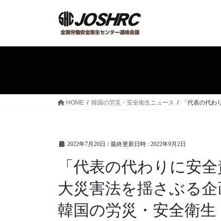
コ
ナ
ン
ビ
テ
ゲ
ン
ー
ツ
シ
へ
ョ
ス
ン
キ
に
ッ
移
HOME
韓国の労災・安全衛生ニュース
「代表の代わ
プ
動
2022年7月20日
/ 最終更新日時 :
2022年9月2日
「代表の代わりに安全
大災害法を揺さぶる企画
韓国の労災・安全衛生