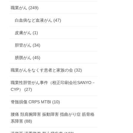
職業がん (249)
白血病など血液がん (47)
皮膚がん (1)
胆管がん (34)
膀胱がん (45)
職業がんをなくす患者と家族の会 (32)
職業性胆管がん事件（校正印刷会社SANYO－
CYP） (27)
脊髄損傷 CRPS MTBI (10)
腰痛 頚肩腕障害 振動障害 指曲がり症 筋骨格
系障害 (88)