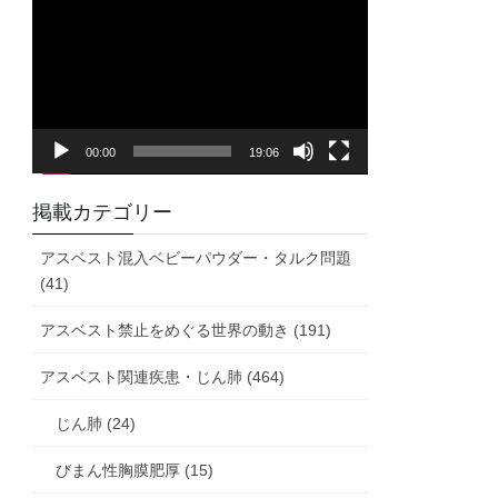
画
プ
レ
ー
ヤ
00:00
19:06
ー
掲載カテゴリー
アスベスト混入ベビーパウダー・タルク問題
(41)
アスベスト禁止をめぐる世界の動き (191)
アスベスト関連疾患・じん肺 (464)
じん肺 (24)
びまん性胸膜肥厚 (15)