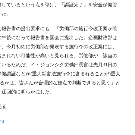
発しているという点を挙げ、『認証完了』を安全保健管
きた。
究報告書の提出要求にも、「労働部の施行令改正案が確
の午後になって報告書を国会に提出した。企画財政部は
が、今月初めに労働部が発表する施行令の改正案には、
含まれない可能性が高いと見られる。労働部が、該当の
いるためだ。イ・ジョンシク労働部長官は先月31日の
健認証などが(重大災害法施行令に含まれることが)重大
するかは、皆さんが合理的な観点で判断できると思う」と
を迂回的に明らかにした。
記者
tml