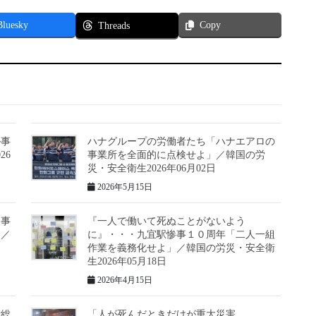
Bluesky
Copy
Threads
ル事
ハナグループの労働者たち「ハナエアロの
26
事業所を全面的に点検せよ」／韓国の労
災・安全衛生2026年06月02日
2026年5月15日
も事
『一人で働いて死ぬことがないよう
」／
に』・・・九宜駅惨事１０周年「二人一組
作業を義務化せよ」／韓国の労災・安全衛
生2026年05月18日
2026年4月15日
労総
「人が死んだときだけが重大災害