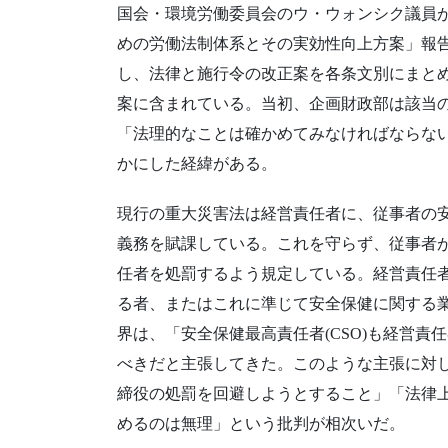
国会・環境労働委員会のウ・ウォンシク議員
めの労働法制体系とその実効性向上方案」報
し、法律と施行令の改正案を各条文別にまと
案に含まれている。当初、企画財政部は該当
「法理的なことは確かめてみなければならな
かにした経緯がある。
現行の重大災害法は経営責任者に、従事者の
義務を賦課している。これを守らず、従事者
任者を処罰するよう規定している。経営責任
る者、またはこれに準じて安全保健に関する
界は、「安全保健最高責任者(CSO)も経営
べきだと主張してきた。このような主張に対
締役の処罰を回避しようとすること」「法律上
めるのは無理」という批判が相次いだ。