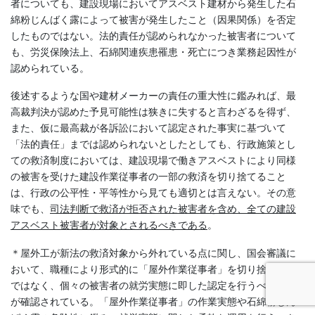
者についても、建設現場においてアスベスト建材から発生した石
綿粉じんばく露によって被害が発生したこと（因果関係）を否定
したものではない。法的責任が認められなかった被害者について
も、労災保険法上、石綿関連疾患罹患・死亡につき業務起因性が
認められている。
後述するような国や建材メーカーの責任の重大性に鑑みれば、最
高裁判決が認めた予見可能性は狭きに失すると言わざるを得ず、
また、仮に最高裁が各訴訟において認定された事実に基づいて
「法的責任」までは認められないとしたとしても、行政施策とし
ての救済制度においては、建設現場で働きアスベストにより同様
の被害を受けた建設作業従事者の一部の救済を切り捨てること
は、行政の公平性・平等性から見ても適切とは言えない。その意
味でも、
司法判断で救済が拒否された被害者を含め、全ての建設
アスベスト被害者が対象とされるべきである
。
＊屋外工が新法の救済対象から外れている点に関し、国会審議に
おいて、職種により形式的に「屋外作業従事者」を切り捨てるの
ではなく、個々の被害者の就労実態に即した認定を行うべきこと
が確認されている。「屋外作業従事者」の作業実態や石綿粉じん