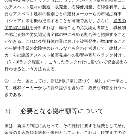
の資料提供やヒアリング等
によって、アスベスト建材の種別ごと
のアスベスト建材の製造・販売量、石綿使用量、石綿含有率、主
要なアスベスト建材の種別ごとの建材メーカーらの市場占有率
（シェア）等を概ね把握することが可能であり、さらに、
過去の
労災認定資料
を分析すれば、職種ごとの労災認定者数と、職種別
の認定者数の労災認定者全体の中に占める割合等も把握すること
ができる。これに今後解体作業における被害発生が増加すること
から解体作業の危険性のレベルなども合わせ考慮して、
建材メー
カーらの建設アスベスト被害発生への影響や寄与をランク付けし
（5～10ランク程度）
、こうしたランク付けに基づいて資金拠出を
行わせるという方法もある。
④ また、国としては、新法附則2条に基づく「検討」の一環とし
て、建材メーカーからの資料提供を含めて、必要な調査を行うべ
きである。
3） 必要となる拠出額等について
国は、新法の制定にあたって、その施行に要する経費として給付
金等の見込み額を約4000億円としている。これは、現在までの労