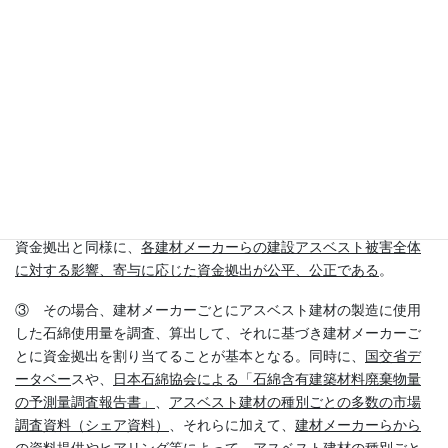
2） 建材メーカーに対する公平、公正な資
金拠出に向けて
① 建設アスベスト被害が文字通り「日本史上最大の産業被害」
であることを考えれば、建材メーカーらが、原因者として基金へ
の応分の資金拠出を行い、全面的な被害救済を行うことは当然で
ある。
② 問題は、公平、公正な資金拠出のあり方、拠出金の負担割合
をどのように算出するかという点である。基本的には、公健法の
資金拠出と同様に、
各建材メーカーらの建設アスベスト被害全体
に対する影響、寄与に応じた資金拠出が公平、公正である
。
③ その場合、建材メーカーごとにアスベスト建材の製造に使用
した石綿使用量を調査、算出して、それに基づき建材メーカーご
とに資金拠出を割り当てることが基本となる。同時に、
国交省デ
ータベー
スや、
日本石綿協会による「石綿含有建築材料廃棄物量
の予測量調査報告書」
、
アスベスト建材の種別ごとの多数の市場
調査資料（シェア資料）
、それらに加えて、
建材メーカーらから