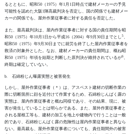
るとともに、昭和50（1975）年1月1日時点で建材メーカーの予見
可能性を認めた大阪1陣高裁判決を否定し、国の関係でも建材メー
カーの関係でも、屋外作業従事者に対する責任を否定した。
また、最高裁判決は、屋内作業従事者に対する国の責任期間を昭
5
和50（1975）年10月1日から平成16（2004）年9月30日までとし
、
昭和50（1975）年9月30日までに就労を終了した屋内作業従事者を
救済の対象外とした。なお、建材メーカーの責任期間は、概ね昭
6
和50（1975）年頃を始期と判断した原判決が維持されているが
、
終期は確定していない。
b. 石綿粉じん曝露実態と被害発生
しかし、屋外作業従事者（＊）は、アスベスト建材の切断作業の
際に切断箇所に顔を近付けて作業するため、石綿粉じんばく露の
実態は、屋内作業従事者と概ね同様であり、その結果、現に、被
害が発生していることは明らかである。また、屋外作業従事者と
される屋根工等も、建材の加工を地上や建物内で行うことは一般
的であり、石綿粉じんばく露の危険性は屋内作業従事者と異なら
ない。最高裁も、屋外作業従事者についても、責任期間外の被害