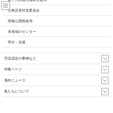
コ
ナ
ン
ビ
公務災害対策委員会
テ
ゲ
ン
ー
情報公開推進局
アスベスト関連疾患・じん肺
ツ
シ
へ
ョ
各地域のセンター
ス
ン
HOME
アスベスト関連疾患・じん肺
キ
に
【緊急提言】アスベスト被害の完全救済に向けて－2021年5月17日の最高裁判決
寄付・支援
ッ
移
と特定石綿被害建設業務労働者等に対する給付金等の支給に関する法」の制定を受け
プ
動
て－（2021年6月16日 石綿被害救済制度研究会）
労災認定の事例など
2021年6月16日
/ 最終更新日時 :
2021年12月13日
特集ページ
アスベスト関連疾患・じん肺
【緊急提言】アスベスト被害の完
海外ニュース
全救済に向けて－2021年5月17日の
私たちについて
最高裁判決と特定石綿被害建設業務
労働者等に対する給付金等の支給