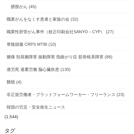
膀胱がん (45)
職業がんをなくす患者と家族の会 (32)
職業性胆管がん事件（校正印刷会社SANYO－CYP） (27)
脊髄損傷 CRPS MTBI (10)
腰痛 頚肩腕障害 振動障害 指曲がり症 筋骨格系障害 (88)
過労死 過重労働 脳心臓疾患 (130)
難聴 (4)
非正規労働者・プラットフォームワーカー・フリーランス (23)
韓国の労災・安全衛生ニュース
(1,544)
タグ