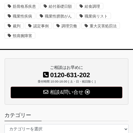
筋骨格系疾患
給付基礎日額
給食調理
職業性疾病
職業性膀胱がん
職業病リスト
裁判
認定事例
調理労働
重大災害処罰法
頸肩腕障害
ご相談はお早めに
0120-631-202
受付時間 10:00-16:00 [ 土・日・祝日除く ]
相談&問い合せ
カテゴリー
カ