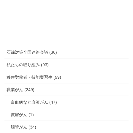
新型コロナウィルス感染症・各種感染症 (179)
有害化学物質 有機溶剤 感染症 (184)
未分類 (4)
海外安全衛生情報 (94)
石綿対策全国連絡会議 (36)
私たちの取り組み (93)
移住労働者・技能実習生 (59)
職業がん (249)
白血病など血液がん (47)
皮膚がん (1)
胆管がん (34)