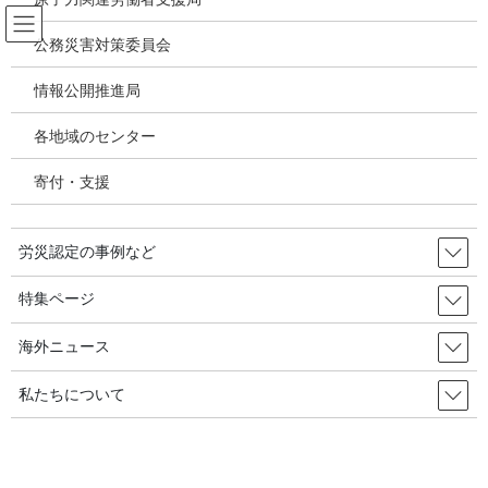
コ
ナ
ン
ビ
公務災害対策委員会
テ
ゲ
ン
ー
情報公開推進局
アスベスト関連疾患・じん肺
ツ
シ
へ
ョ
各地域のセンター
ス
ン
HOME
アスベスト関連疾患・じん肺
キ
に
造船・石綿肺がん、胸膜プラーク断定せず、石綿ばく露歴で労災認定／大阪高裁
寄付・支援
ッ
移
判決確定：アスベスト訴訟弁護団 担当事件
プ
動
労災認定の事例など
2019年1月8日
/ 最終更新日時 :
2020年10月16日
アスベスト関連疾患・じん肺
特集ページ
造船・石綿肺がん、胸膜プラーク
海外ニュース
断定せず、石綿ばく露歴で労災認
私たちについて
定／大阪高裁判決確定：アスベス
ト訴訟弁護団 担当事件