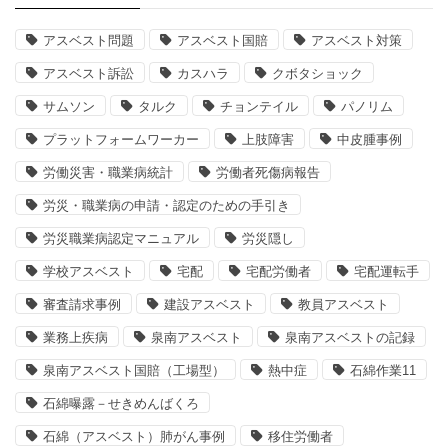
アスベスト問題
アスベスト国賠
アスベスト対策
アスベスト訴訟
カスハラ
クボタショック
サムソン
タルク
チョンテイル
パノリム
プラットフォームワーカー
上肢障害
中皮腫事例
労働災害・職業病統計
労働者死傷病報告
労災・職業病の申請・認定のための手引き
労災職業病認定マニュアル
労災隠し
学校アスベスト
宅配
宅配労働者
宅配運転手
審査請求事例
建設アスベスト
教員アスベスト
業務上疾病
泉南アスベスト
泉南アスベストの記録
泉南アスベスト国賠（工場型）
熱中症
石綿作業11
石綿曝露－せきめんばくろ
石綿（アスベスト）肺がん事例
移住労働者