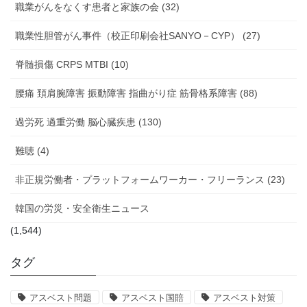
職業がんをなくす患者と家族の会 (32)
職業性胆管がん事件（校正印刷会社SANYO－CYP） (27)
脊髄損傷 CRPS MTBI (10)
腰痛 頚肩腕障害 振動障害 指曲がり症 筋骨格系障害 (88)
過労死 過重労働 脳心臓疾患 (130)
難聴 (4)
非正規労働者・プラットフォームワーカー・フリーランス (23)
韓国の労災・安全衛生ニュース
(1,544)
タグ
アスベスト問題
アスベスト国賠
アスベスト対策