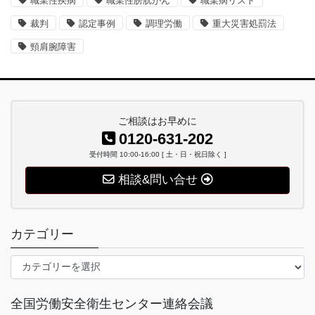
職業性疾病
職業性膀胱がん
職業病リスト
裁判
認定事例
調理労働
重大災害処罰法
頸肩腕障害
ご相談はお早めに
0120-631-202
受付時間 10:00-16:00 [ 土・日・祝日除く ]
相談&問い合せ
カテゴリー
カ
テ
ゴ
全国労働安全衛生センター連絡会議
リ