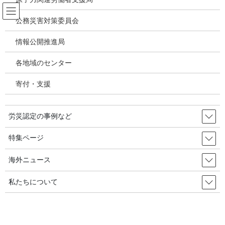
コ
ナ
ン
ビ
公務災害対策委員会
テ
ゲ
ン
ー
情報公開推進局
韓国の労災・安全衛生ニュース
ツ
シ
へ
ョ
各地域のセンター
ス
ン
HOME
韓国の労災・安全衛生ニュース
キ
に
一番明るく大きな星になりますように・・・故キム・チュンヒョン氏、死亡100日
寄付・支援
ッ
移
目の追悼碑建設／韓国の労災・安全衛生2025年9月10日
プ
動
労災認定の事例など
2025年9月15日
/ 最終更新日時 :
2025年10月10日
韓国の労災・安全衛生ニュース
特集ページ
一番明るく大きな星になりますよ
海外ニュース
うに・・・故キム・チュンヒョン
私たちについて
氏、死亡100日目の追悼碑建設／韓
国の労災・安全衛生2025年9月10日