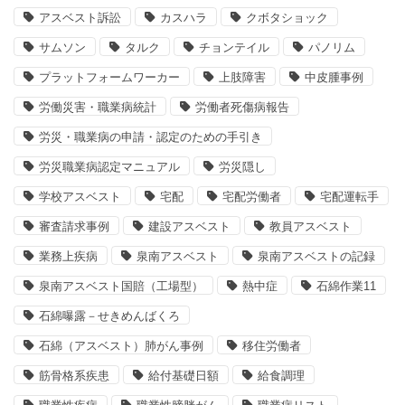
アスベスト訴訟
カスハラ
クボタショック
サムソン
タルク
チョンテイル
パノリム
プラットフォームワーカー
上肢障害
中皮腫事例
労働災害・職業病統計
労働者死傷病報告
労災・職業病の申請・認定のための手引き
労災職業病認定マニュアル
労災隠し
学校アスベスト
宅配
宅配労働者
宅配運転手
審査請求事例
建設アスベスト
教員アスベスト
業務上疾病
泉南アスベスト
泉南アスベストの記録
泉南アスベスト国賠（工場型）
熱中症
石綿作業11
石綿曝露－せきめんばくろ
石綿（アスベスト）肺がん事例
移住労働者
筋骨格系疾患
給付基礎日額
給食調理