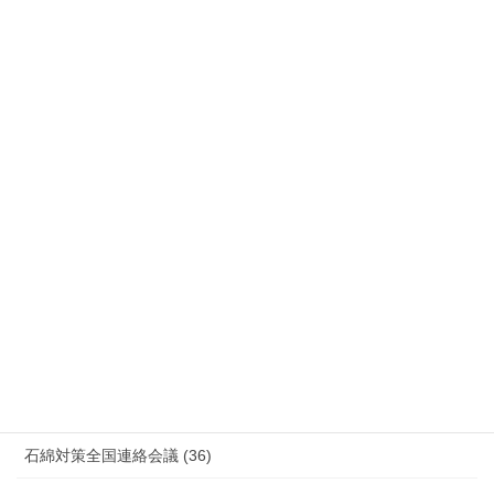
労災事故 障害補償 審査請求 (122)
国際連帯 (159)
安全衛生 (92)
情報公開・法令通達・事務連絡・指針 (244)
放射線被ばく労働 原発作業 除染作業 (48)
新型コロナウィルス感染症・各種感染症 (179)
有害化学物質 有機溶剤 感染症 (184)
未分類 (4)
海外安全衛生情報 (94)
石綿対策全国連絡会議 (36)