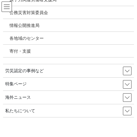
コ
ナ
ン
ビ
公務災害対策委員会
テ
ゲ
ン
ー
情報公開推進局
韓国の労災・安全衛生ニュース
ツ
シ
へ
ョ
各地域のセンター
ス
ン
HOME
韓国の労災・安全衛生ニュース
キ
に
重大災害の遅い捜査、起訴までに平均一年半かかる／韓国の労災・安全衛生2025
寄付・支援
ッ
移
年10月14日
プ
動
労災認定の事例など
2025年10月7日
/ 最終更新日時 :
2025年10月29日
韓国の労災・安全衛生ニュース
特集ページ
重大災害の遅い捜査、起訴までに
海外ニュース
平均一年半かかる／韓国の労災・
私たちについて
安全衛生2025年10月14日