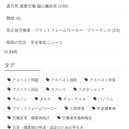
過労死 過重労働 脳心臓疾患 (130)
難聴 (4)
非正規労働者・プラットフォームワーカー・フリーランス (23)
韓国の労災・安全衛生ニュース
(1,544)
タグ
アスベスト問題
アスベスト国賠
アスベスト対策
アスベスト訴訟
カスハラ
クボタショック
サムソン
タルク
チョンテイル
パノリム
プラットフォームワーカー
上肢障害
中皮腫事例
労働災害・職業病統計
労働者死傷病報告
労災・職業病の申請・認定のための手引き