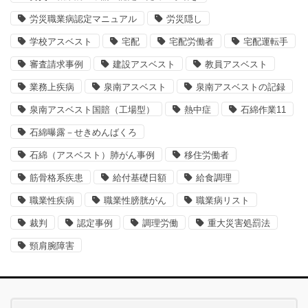
労災職業病認定マニュアル
労災隠し
学校アスベスト
宅配
宅配労働者
宅配運転手
審査請求事例
建設アスベスト
教員アスベスト
業務上疾病
泉南アスベスト
泉南アスベストの記録
泉南アスベスト国賠（工場型）
熱中症
石綿作業11
石綿曝露－せきめんばくろ
石綿（アスベスト）肺がん事例
移住労働者
筋骨格系疾患
給付基礎日額
給食調理
職業性疾病
職業性膀胱がん
職業病リスト
裁判
認定事例
調理労働
重大災害処罰法
頸肩腕障害